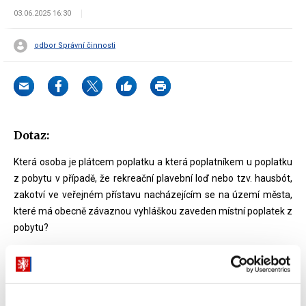
03.06.2025 16:30
odbor Správní činnosti
Dotaz:
Která osoba je plátcem poplatku a která poplatníkem u poplatku
z pobytu v případě, že rekreační plavební loď nebo tzv. hausbót,
zakotví ve veřejném přístavu nacházejícím se na území města,
které má obecně závaznou vyhláškou zaveden místní poplatek z
pobytu?
Odpověď:
Poplatek z pobytu je spolu s ostatními místními poplatky upraven
zákonem č. 565/1990 Sb., o místních poplatcích, v účinném znění