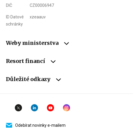
DIČ
CZ00006947
ID Datové
xzeaauv
schránky
Weby ministerstva
Resort financí
Důležité odkazy
Odebírat novinky e-mailem