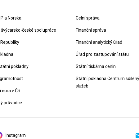
P a Norska
Celní správa
švýcarsko-české spolupráce
Finanční správa
 Republiky
Finanční analytický úřad
okladna
Úřad pro zastupování státu
státní pokladny
Státní tiskárna cenin
 gramotnost
Státní pokladna Centrum sdílen
služeb
 eura v ČR
vý průvodce
Instagram