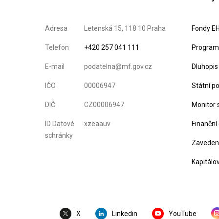
Adresa
Letenská 15, 118 10 Praha
Fondy EH
Telefon
+420 257 041 111
Program 
E-mail
podatelna@mf.gov.cz
Dluhopis
IČO
00006947
Státní p
DIČ
CZ00006947
Monitor 
ID Datové
xzeaauv
Finanční
schránky
Zavedení
Kapitálo
Linkedin
YouTube
X