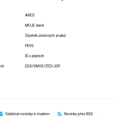
ARES
MOJE daně
Číselník účelových znaků
FKVS
IS o platech
ých
EDS/SMVS/ZED/JDP
Odebírat novinky e-mailem
Novinky přes RSS