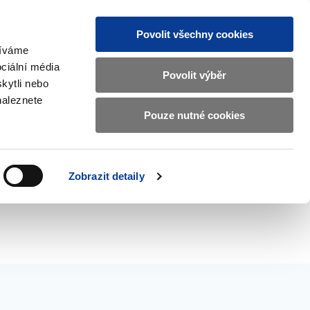
Povolit všechny cookies
žíváme
CZ
EN
ciální média
Základní
Povolit výběr
kytli nebo
informace
naleznete
o
Pouze nutné cookies
ahraničí a EU
Kontrola a regulace
Ministerstvu
Zobrazit
Zobrazit
submenu
submenu
financí
Zahraničí
Kontrola
a
a
v
Zobrazit detaily
EU
regulace
českém
znakovém
jazyce.