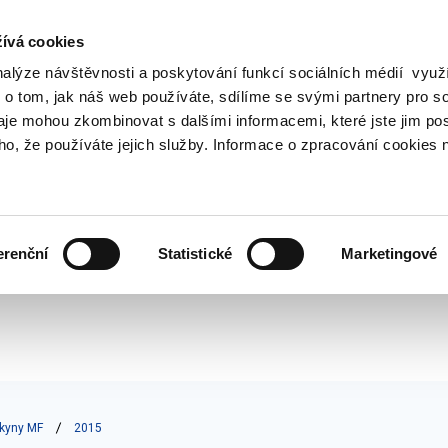
ívá cookies
nalýze návštěvnosti a poskytování funkcí sociálních médií vyu
Vyhledat
 o tom, jak náš web používáte, sdílíme se svými partnery pro so
daje mohou zkombinovat s dalšími informacemi, které jste jim pos
oho, že používáte jejich služby. Informace o zpracování cookies 
Finanční trh
Daně a účetnictví
Z
obrazit
Zobrazit
Zobrazit
ubmenu
submenu
submenu
ozpočtová
Finanční
Daně
olitika
trh
a
erenční
Statistické
Marketingové
účetnictví
kyny MF
2015