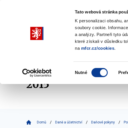
Tato webová stránka použ
K personalizaci obsahu, a
soubory cookie. Informace
Pohybujte
a analýzy. Partneři tyto ú
šipkami
které získali v důsledku t
na
mfcr.cz/cookies
.
nahoru
Ministerstvo
Rozpočtová politika
a
Zobrazit
Z
submenu
s
dolů
Ministerstvo
R
Výběr
p
Nutné
Pref
pro
souhlasu
2015
výběr
našeptaných
položek
Domů
Daně a účetnictví
Daňové pokyny
Po