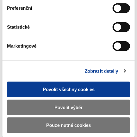
Preferenční
Dokumenty ke stažení
Statistické
Finanční zpravodaj číslo 8/2012
(146 kB)
Marketingové
Stáhnout vybrané (
0
)
Zobrazit detaily
Povolit všechny cookies
Stáhnout vše
Povolit výběr
Pouze nutné cookies
Zobrazeno
340 ×
Doporučeno
2777 ×