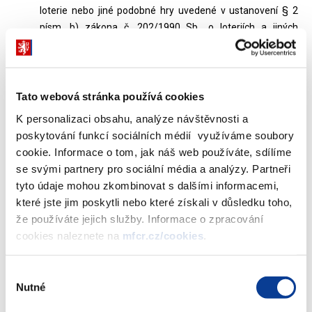
loterie nebo jiné podobné hry uvedené v ustanovení § 2
písm. b) zákona č. 202/1990 Sb., o loteriích a jiných
podobných hrách, ve znění pozdějších předpisů, podle
položky 21 sazebníku zákona č. 634/2004 Sb., o správních
poplatcích, ve znění zákona č. 458/2011 Sb.
Tato webová stránka používá cookies
Změna Českého účetního standardu č. 704 – Fondy účetní
jednotky pro některé vybrané účetní jednotky, které vedou
K personalizaci obsahu, analýze návštěvnosti a
účetnictví podle vyhlášky č. 410/2009 Sb., ve znění
poskytování funkcí sociálních médií využíváme soubory
pozdějších předpisů
cookie. Informace o tom, jak náš web používáte, sdílíme
Změna Českých účetních standardů pro účetní jednotky,
se svými partnery pro sociální média a analýzy. Partneři
které účtují podle vyhlášky č. 501/2002 Sb., ve znění
tyto údaje mohou zkombinovat s dalšími informacemi,
pozdějších předpisů
které jste jim poskytli nebo které získali v důsledku toho,
že používáte jejich služby. Informace o zpracování
Změna Českého účetního standardu č. 701 – Účty a
cookies naleznete na
mfcr.cz/cookies
.
zásady účtování na účtech pro některé vybrané účetní
jednotky, které vedou účetnictví podle vyhlášky č. 410/2009
Sb., ve znění pozdějších předpisů
Výběr
Nutné
souhlasu