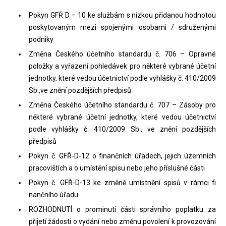
Pokyn GFŘ D – 10 ke službám s nízkou přidanou hodnotou
poskytovaným mezi spojenými osobami / sdruženými
podniky
Změna Českého účetního standardu č. 706 – Opravné
položky a vyřazení pohledávek pro některé vybrané účetní
jednotky, které vedou účetnictví podle vyhlášky č. 410/2009
Sb.,ve znění pozdějších předpisů
Změna Českého účetního standardu č. 707 – Zásoby pro
některé vybrané účetní jednotky, které vedou účetnictví
podle vyhlášky č. 410/2009 Sb., ve znění pozdějších
předpisů
Pokyn č. GFŘ-D-12 o finančních úřadech, jejich územních
pracovištích a o umístění spisu nebo jeho příslušné části
Pokyn č. GFŘ-D-13 ke změně umístnění spisů v rámci fi
nančního úřadu
ROZHODNUTÍ o prominutí části správního poplatku za
přijetí žádosti o vydání nebo změnu povolení k provozování