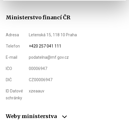
Ministerstvo financí ČR
Adresa
Letenská 15, 118 10 Praha
Telefon
+420 257 041 111
E-mail
podatelna@mf.gov.cz
IČO
00006947
DIČ
CZ00006947
ID Datové
xzeaauv
schránky
Weby ministerstva