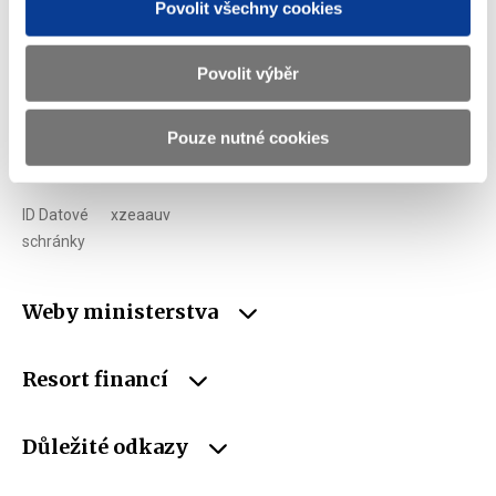
Povolit všechny cookies
Telefon
+420 257 041 111
Povolit výběr
E-mail
podatelna@mf.gov.cz
IČO
00006947
Pouze nutné cookies
DIČ
CZ00006947
ID Datové
xzeaauv
schránky
Weby ministerstva
Resort financí
Důležité odkazy