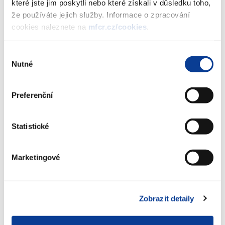
Finanční zpravodaj číslo 35/2020
které jste jim poskytli nebo které získali v důsledku toho,
(244 kB)
že používáte jejich služby. Informace o zpracování
cookies naleznete na
mfcr.cz/cookies
.
Stáhnout vybrané (
0
)
Výběr
Nutné
souhlasu
Stáhnout vše
Preferenční
Statistické
Zobrazeno
579 ×
Doporučeno
2979 ×
Marketingové
Ministerstvo financí ČR
Zobrazit detaily
Adresa
Letenská 15, 118 10 Praha