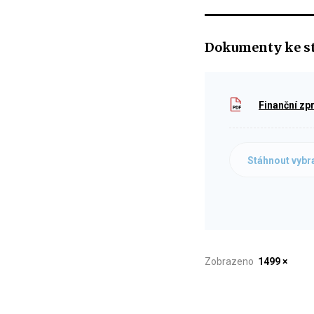
Dokumenty ke s
Finanční zp
Stáhnout vybr
Zobrazeno
1499 ×