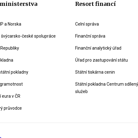
ministerstva
Resort financí
P a Norska
Celní správa
švýcarsko-české spolupráce
Finanční správa
 Republiky
Finanční analytický úřad
okladna
Úřad pro zastupování státu
státní pokladny
Státní tiskárna cenin
 gramotnost
Státní pokladna Centrum sdílen
služeb
 eura v ČR
vý průvodce