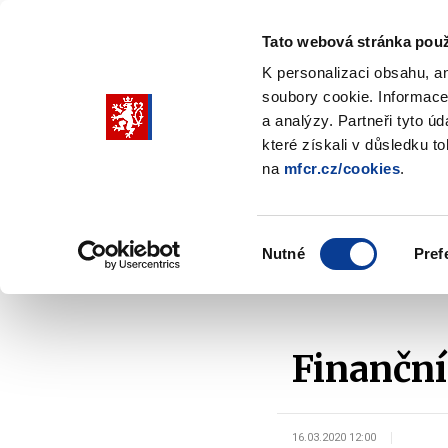
Tato webová stránka použ
K personalizaci obsahu, a
soubory cookie. Informace
Pohybujte
a analýzy. Partneři tyto ú
šipkami
které získali v důsledku t
na
mfcr.cz/cookies
.
nahoru
Ministerstvo
Rozpočtová politika
a
Zobrazit
Z
submenu
s
dolů
Ministerstvo
R
Výběr
p
Nutné
Pref
pro
souhlasu
Domů
Daně a účetnictví
Finanční zpravodaj
výběr
našeptaných
položek
Finanční
16.03.2020 12:00