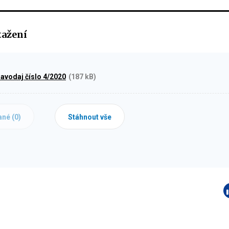
tažení
ravodaj číslo 4/2020
(187 kB)
ané (
0
)
Stáhnout vše