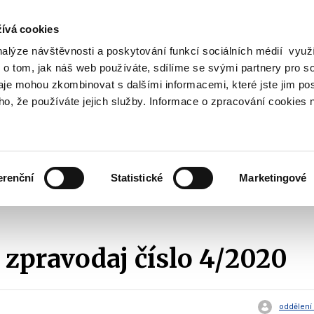
ívá cookies
nalýze návštěvnosti a poskytování funkcí sociálních médií vyu
Vyhledat
 o tom, jak náš web používáte, sdílíme se svými partnery pro so
daje mohou zkombinovat s dalšími informacemi, které jste jim pos
oho, že používáte jejich služby. Informace o zpracování cookies 
Finanční trh
Daně a účetnictví
Z
obrazit
Zobrazit
Zobrazit
ubmenu
submenu
submenu
ozpočtová
Finanční
Daně
olitika
trh
a
erenční
Statistické
Marketingové
účetnictví
2020
Finanční zpravodaj číslo 4/2020
 zpravodaj číslo 4/2020
oddělení 