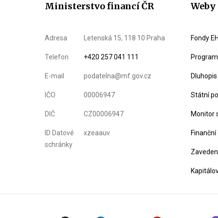
Ministerstvo financí ČR
Weby 
Adresa
Letenská 15, 118 10 Praha
Fondy EH
Telefon
+420 257 041 111
Program 
E-mail
podatelna@mf.gov.cz
Dluhopis
IČO
00006947
Státní p
DIČ
CZ00006947
Monitor 
ID Datové
xzeaauv
Finanční
schránky
Zavedení
Kapitálo