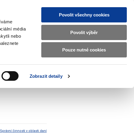
Povolit všechny cookies
žíváme
CZ
EN
ciální média
Základní
Povolit výběr
kytli nebo
informace
naleznete
o
Pouze nutné cookies
ahraničí a EU
Kontrola a regulace
Ministerstvu
Zobrazit
Zobrazit
submenu
submenu
financí
Zahraničí
Kontrola
a
a
v
Zobrazit detaily
EU
regulace
českém
znakovém
jazyce.
Správní činnosti v oblasti daní