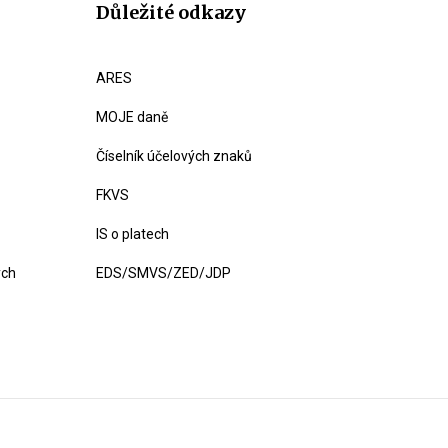
Důležité odkazy
ARES
MOJE daně
Číselník účelových znaků
FKVS
IS o platech
ých
EDS/SMVS/ZED/JDP