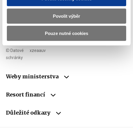
Telefon
+420 257 041 111
E-mail
podatelna@mf.gov.cz
Povolit výběr
IČO
00006947
Pouze nutné cookies
DIČ
CZ00006947
ID Datové
xzeaauv
schránky
Weby ministerstva
Resort financí
Důležité odkazy