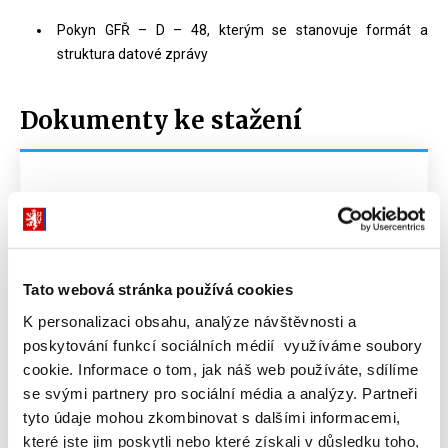
Pokyn GFŘ – D – 48, kterým se stanovuje formát a
struktura datové zprávy
Dokumenty ke stažení
Finanční zpravodaj číslo 1/2021
PDF (121kB)
Tato webová stránka používá cookies
K personalizaci obsahu, analýze návštěvnosti a
Dokumenty ke stažení
poskytování funkcí sociálních médií využíváme soubory
cookie. Informace o tom, jak náš web používáte, sdílíme
se svými partnery pro sociální média a analýzy. Partneři
tyto údaje mohou zkombinovat s dalšími informacemi,
Finanční zpravodaj číslo 1/2021
které jste jim poskytli nebo které získali v důsledku toho,