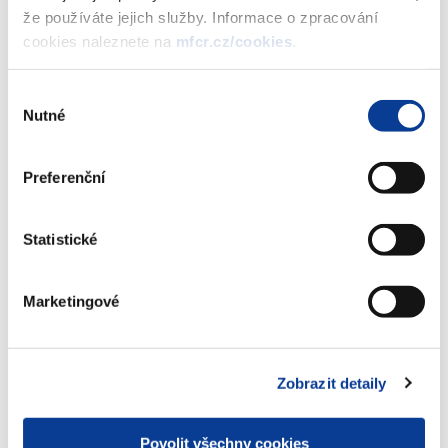
(121 kB)
že používáte jejich služby. Informace o zpracování
cookies naleznete na
mfcr.cz/cookies
.
Stáhnout vybrané (
0
)
Výběr
Nutné
souhlasu
Stáhnout vše
Preferenční
Statistické
Zobrazeno
526 ×
Doporučeno
2823 ×
Marketingové
Ministerstvo financí ČR
Zobrazit detaily
Adresa
Letenská 15, 118 10 Praha
Povolit všechny cookies