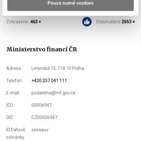
Pouze nutné cookies
Zobrazeno
463 ×
Doporučeno
2553 ×
Ministerstvo financí ČR
Adresa
Letenská 15, 118 10 Praha
Telefon
+420 257 041 111
E-mail
podatelna@mf.gov.cz
IČO
00006947
DIČ
CZ00006947
ID Datové
xzeaauv
schránky