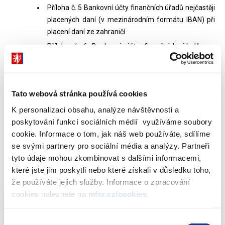
Příloha č. 5 Bankovní účty finančních úřadů nejčastěji
placených daní (v mezinárodním formátu IBAN) při
placení daní ze zahraničí
Příloha č. 6 Bankovní účty finančních úřadů pro
placení daně z příjmů fyzických osob podávajících
přiznání, daně z nemovitých věcí, daně z nabytí
nemovitých věcí, daně z převodu nemovitostí a
Tato webová stránka používá cookies
paušální daně a paušálních veřejných
pojistných
K personalizaci obsahu, analýze návštěvnosti a
poskytování funkcí sociálních médií využíváme soubory
cookie. Informace o tom, jak náš web používáte, sdílíme
se svými partnery pro sociální média a analýzy. Partneři
tyto údaje mohou zkombinovat s dalšími informacemi,
Dokumenty ke stažení
které jste jim poskytli nebo které získali v důsledku toho,
že používáte jejich služby. Informace o zpracování
cookies naleznete na
mfcr.cz/cookies
.
Finanční zpravodaj číslo 40/2021
PDF
Výběr
(339kB)