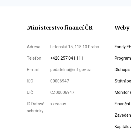
Ministerstvo financí ČR
Weby 
Adresa
Letenská 15, 118 10 Praha
Fondy EH
Telefon
+420 257 041 111
Program 
E-mail
podatelna@mf.gov.cz
Dluhopis
IČO
00006947
Státní p
DIČ
CZ00006947
Monitor 
ID Datové
xzeaauv
Finanční
schránky
Zavedení
Kapitálo