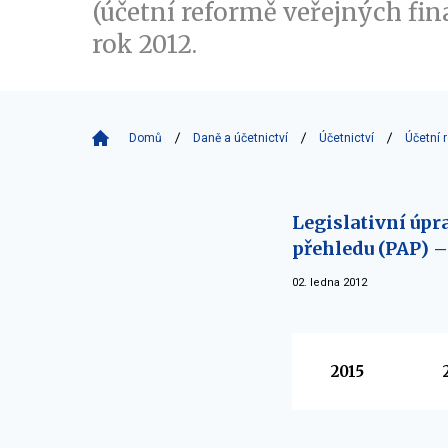
(účetní reformě veřejných fin
rok 2012.
Domů
Daně a účetnictví
Účetnictví
Účetní 
Legislativní úp
přehledu (PAP) – 
02. ledna 2012
Vyberte
2015