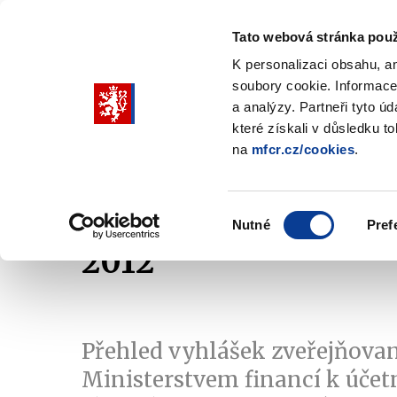
Tato webová stránka použ
K personalizaci obsahu, a
soubory cookie. Informace
Pohybujte
a analýzy. Partneři tyto ú
šipkami
které získali v důsledku t
na
mfcr.cz/cookies
.
nahoru
Ministerstvo
Rozpočtová politika
a
Zobrazit
Z
submenu
s
dolů
Ministerstvo
R
Výběr
p
Nutné
Pref
pro
souhlasu
2012
výběr
našeptaných
položek
Přehled vyhlášek zveřejňova
Ministerstvem financí k účetn