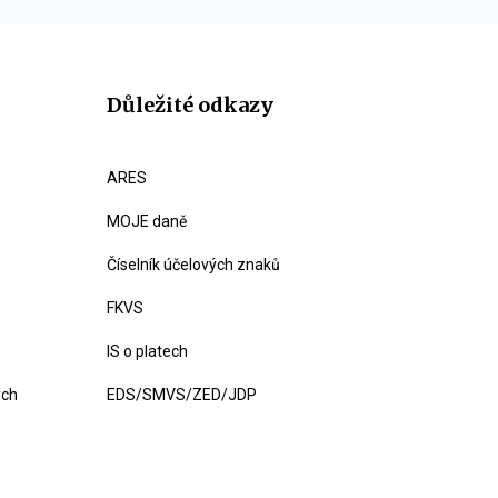
Důležité odkazy
ARES
MOJE daně
Číselník účelových znaků
FKVS
IS o platech
ých
EDS/SMVS/ZED/JDP