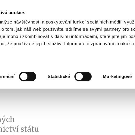
ívá cookies
nalýze návštěvnosti a poskytování funkcí sociálních médií vyu
Vyhledat
 o tom, jak náš web používáte, sdílíme se svými partnery pro so
daje mohou zkombinovat s dalšími informacemi, které jste jim pos
oho, že používáte jejich služby. Informace o zpracování cookies 
Finanční trh
Daně a účetnictví
Z
obrazit
Zobrazit
Zobrazit
ubmenu
submenu
submenu
ozpočtová
Finanční
Daně
olitika
trh
a
erenční
Statistické
Marketingové
účetnictví
ných
ictví státu