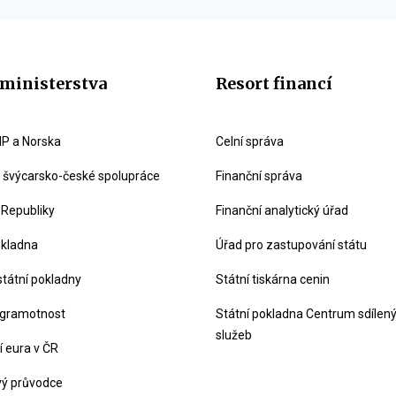
ministerstva
Resort financí
P a Norska
Celní správa
švýcarsko-české spolupráce
Finanční správa
 Republiky
Finanční analytický úřad
okladna
Úřad pro zastupování státu
státní pokladny
Státní tiskárna cenin
 gramotnost
Státní pokladna Centrum sdílen
služeb
 eura v ČR
vý průvodce