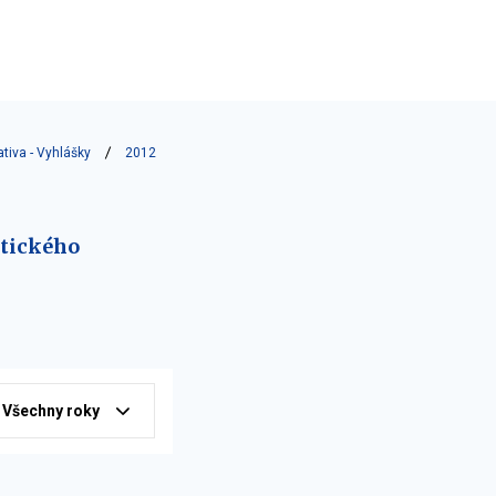
ativa - Vyhlášky
2012
ytického
Všechny roky