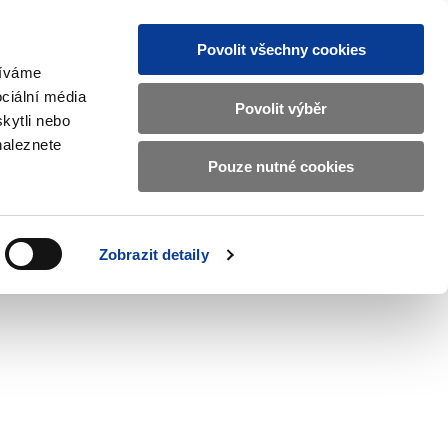
Povolit všechny cookies
žíváme
CZ
EN
ciální média
Základní
Povolit výběr
kytli nebo
informace
naleznete
o
Pouze nutné cookies
ahraničí a EU
Kontrola a regulace
Ministerstvu
Zobrazit
Zobrazit
submenu
submenu
financí
Zahraničí
Kontrola
a
a
v
Zobrazit detaily
EU
regulace
českém
znakovém
jazyce.