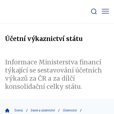
Zobrazit/skrýt
search
bar
Účetní výkaznictví státu
Informace Ministerstva financí
týkající se sestavování účetních
výkazů za ČR a za dílčí
konsolidační celky státu.
Domů
Daně a účetnictví
Účetnictví