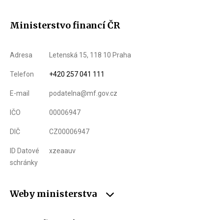
Ministerstvo financí ČR
Adresa
Letenská 15, 118 10 Praha
Telefon
+420 257 041 111
E-mail
podatelna@mf.gov.cz
IČO
00006947
DIČ
CZ00006947
ID Datové
xzeaauv
schránky
Weby ministerstva