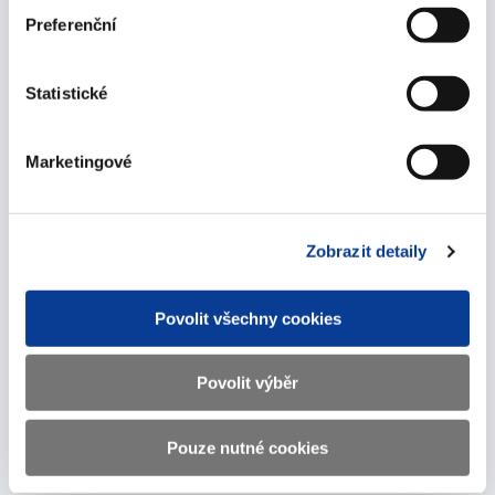
Preferenční
Statistické
Účetní výkazy za Českou
republiku
Marketingové
Účetní výkazy za Českou republiku podle konsolidační
vyhlášky státu a Zpráva o účetních výkazech za
Zobrazit detaily
Českou republiku.
Povolit všechny cookies
Povolit výběr
Otázky - Účetní
výkaznictví státu
Pouze nutné cookies