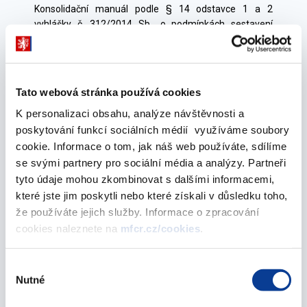
Konsolidační manuál podle § 14 odstavce 1 a 2
vyhlášky č. 312/2014 Sb., o podmínkách sestavení
účetních výkazů za Českou republiku (konsolidační
vyhláška státu).
Tato webová stránka používá cookies
K personalizaci obsahu, analýze návštěvnosti a
poskytování funkcí sociálních médií využíváme soubory
cookie. Informace o tom, jak náš web používáte, sdílíme
Výčet konsolidovaných
se svými partnery pro sociální média a analýzy. Partneři
jednotek státu a dalších
tyto údaje mohou zkombinovat s dalšími informacemi,
subjektů
které jste jim poskytli nebo které získali v důsledku toho,
že používáte jejich služby. Informace o zpracování
cookies naleznete na
mfcr.cz/cookies
.
Výčet konsolidovaných jednotek státu a dalších
subjektů podle §11 odst. 2 vyhlášky č. 312/2014 Sb., o
podmínkách sestavení účetních výkazů za Českou
Výběr
Nutné
republiku (konsolidační vyhláška státu).
souhlasu