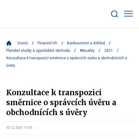
Zobrazit/skrýt
search
bar
Domů
Finanční trh
Bankovnictví a dohled
Platební služby a vypořádání obchodů
Aktuality
2021
Konzultace k transpozici směrnice o správcích úvěru a obchodnících s
úvěry
Konzultace k transpozici
směrnice o správcích úvěru a
obchodnících s úvěry
02.12.2021 15:45