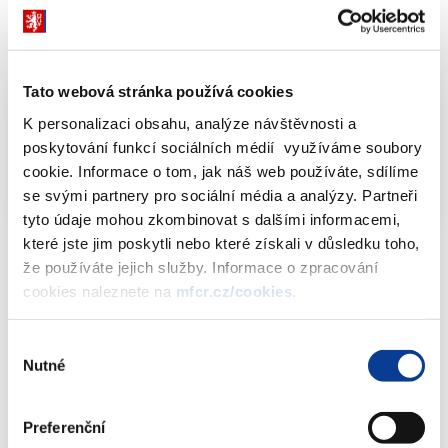
Děkujeme za zapojení se do konzultace.
Dokumenty ke stažení
Tato webová stránka používá cookies
K personalizaci obsahu, analýze návštěvnosti a
poskytování funkcí sociálních médií využíváme soubory
Konzultace NPL
DOCX (97kB)
cookie. Informace o tom, jak náš web používáte, sdílíme
NPL Směrnice
PDF (384kB)
se svými partnery pro sociální média a analýzy. Partneři
tyto údaje mohou zkombinovat s dalšími informacemi,
které jste jim poskytli nebo které získali v důsledku toho,
že používáte jejich služby. Informace o zpracování
cookies naleznete na
mfcr.cz/cookies
.
Výběr
Dokumenty ke stažení
Nutné
souhlasu
Preferenční
Konzultace NPL
(97 kB)