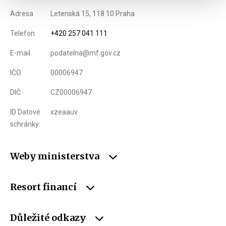
Adresa
Letenská 15, 118 10 Praha
Telefon
+420 257 041 111
E-mail
podatelna@mf.gov.cz
IČO
00006947
DIČ
CZ00006947
ID Datové
xzeaauv
schránky
Weby ministerstva
Resort financí
Důležité odkazy