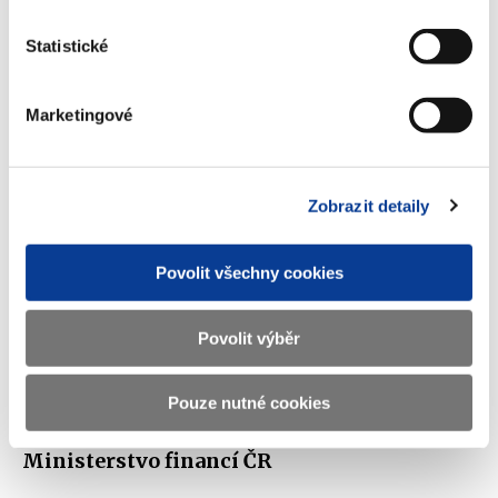
Statistické
NPL Směrnice
(385 kB)
Marketingové
Stáhnout vybrané (
0
)
Zobrazit detaily
Stáhnout vše
Povolit všechny cookies
Povolit výběr
Zobrazeno
153 ×
Doporučeno
774 ×
Pouze nutné cookies
Ministerstvo financí ČR