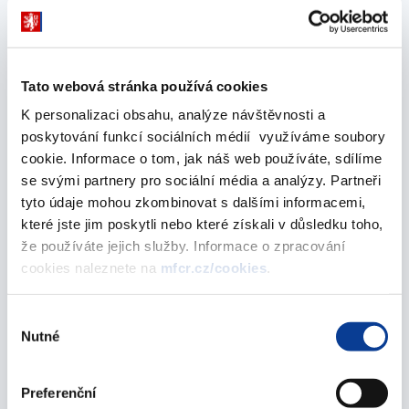
Pozvánka na úvodní seminář k nařízení o trzích
s kryptoaktivy (MiCA)
Tato webová stránka používá cookies
13. října 2023
K personalizaci obsahu, analýze návštěvnosti a
poskytování funkcí sociálních médií využíváme soubory
Vnější připomínkové řízení a konzultace k
cookie. Informace o tom, jak náš web používáte, sdílíme
návrhu zákona o digitálních financích a návrhu
se svými partnery pro sociální média a analýzy. Partneři
změnového zákona
tyto údaje mohou zkombinovat s dalšími informacemi,
11. října 2023
které jste jim poskytli nebo které získali v důsledku toho,
že používáte jejich služby. Informace o zpracování
únor 2023
cookies naleznete na
mfcr.cz/cookies
.
Výběr
Nutné
Vnější připomínkové řízení a konzultace k
souhlasu
návrhu zákona o trhu s nevýkonnými úvěry a
návrhu změnového zákona
Preferenční