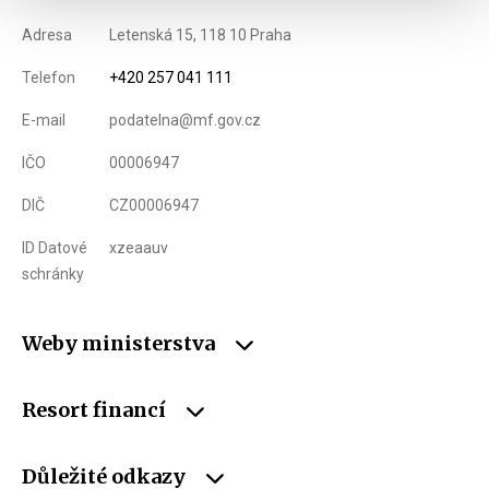
Adresa
Letenská 15, 118 10 Praha
Telefon
+420 257 041 111
E-mail
podatelna@mf.gov.cz
IČO
00006947
DIČ
CZ00006947
ID Datové
xzeaauv
schránky
Weby ministerstva
Resort financí
Důležité odkazy