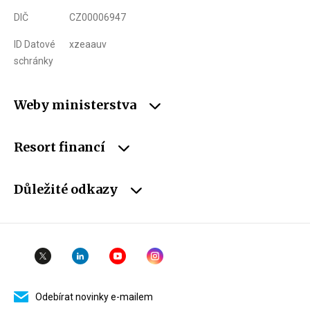
DIČ
CZ00006947
ID Datové
xzeaauv
schránky
Weby ministerstva
Resort financí
Důležité odkazy
Odebírat novinky e-mailem