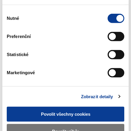
Výběr
Zpráva o vývoji finančního trhu v roce
Nutné
souhlasu
2005
PDF (940kB)
Preferenční
Statistické
Dokumenty ke stažení
Marketingové
Zpráva o vývoji finančního trhu v roce
2005
Zobrazit detaily
(940 kB)
Povolit všechny cookies
Stáhnout vybrané (
0
)