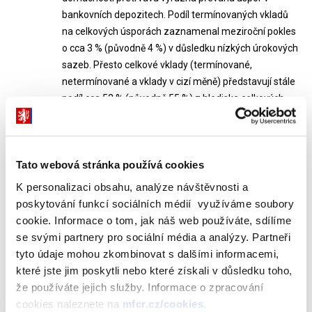
bankovních depozitech. Podíl termínovaných vkladů
na celkových úsporách zaznamenal meziroční pokles
o cca 3 % (původně 4 %) v důsledku nízkých úrokových
sazeb. Přesto celkové vklady (termínované,
netermínované a vklady v cizí měně) představují stále
podíl cca 52 % (původně 55 %) z hlediska celkových
úspor. Největšího podílu cca 29 % (původně 40 %) na
celkovém meziročním nárůstu zaznamenaly
netermínované vklady (původně podílové fondy),
Tato webová stránka používá cookies
naopak pokles zaznamenaly vklady v cizí měně.
K personalizaci obsahu, analýze návštěvnosti a
poskytování funkcí sociálních médií využíváme soubory
cookie. Informace o tom, jak náš web používáte, sdílíme
se svými partnery pro sociální média a analýzy. Partneři
Výše uvedené opravy byly rovněž zohledněny v grafu č. 2 a v
tyto údaje mohou zkombinovat s dalšími informacemi,
souhrnu roční zprávy.
které jste jim poskytli nebo které získali v důsledku toho,
že používáte jejich služby. Informace o zpracování
Dokumenty ke stažení
cookies naleznete na
mfcr.cz/cookies
.