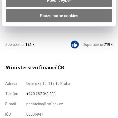
Povolit výběr
Stáhnout vše
Pouze nutné cookies
Zobrazeno
121 ×
Doporučeno
719 ×
Ministerstvo financí ČR
Adresa
Letenská 15, 118 10 Praha
Telefon
+420 257 041 111
E-mail
podatelna@mf.gov.cz
IČO
00006947