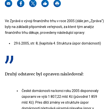
Ve Zprávě o vývoji finančního trhu v roce 2005 (dále jen „Zpráva“)
byly na základě připomínek veřejnosti, za které tým analýz
finančního trhu děkuje, provedeny následující opravy:
29.6.2005, str. 8, (kapitola 4. Struktura úspor domácností)
Druhý odstavec byl opraven následovně:
České domácnosti na konci roku 2005 disponovaly
úsporami ve výši 1 807,22 mld. Kč (původně 1 859
mld. Kč). Přes dílčí změny ve struktuře úspor
domácností přetrvává výrazná převaha úspor v