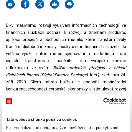
Díky masivnímu rozvoji využívání informačních technologií ve
finančních službách dochází k rozvoji a změnám produktů,
aplikací, procesů a obchodních modelů, které transformovaly
tradiční distribuční kanály poskytování finančních služeb do
většího využití online metod sjednávání a marketingu. Tuto
digitální transformaci finančního trhu Evropská komise
reflektovala ve svém
Balíčku právních předpisů v oblasti
digitálních financí (Digital Finance Package)
, který zveřejnila 24.
září 2020. Cílem tohoto balíčku je podpořit mezinárodní
konkurenceschopnost evropské ekonomiky a stimulovat rozvoj
finančních inovací při zachování dosaženého standardu ochrany
spotřebitele a zajištění stability finančního trhu.
Součástí balíčku jsou tří legislativní a dva nelegislativní materiály
Tato webová stránka používá cookies
-
Návrh nařízení o trzích s kryptoaktivy (MiCA), Návrh nařízení o
K personalizaci obsahu, analýze návštěvnosti a poskytování
pilotním režimu tržní infrastruktury založené na technologii