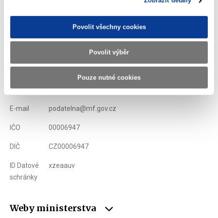
Zobrazit detaily
Povolit všechny cookies
Ministerstvo financí ČR
Povolit výběr
Adresa
Letenská 15, 118 10 Praha
Pouze nutné cookies
Telefon
+420 257 041 111
E-mail
podatelna@mf.gov.cz
IČO
00006947
DIČ
CZ00006947
ID Datové
xzeaauv
schránky
Weby ministerstva