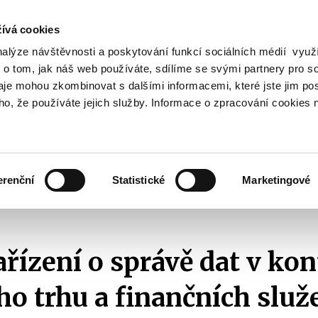
ívá cookies
nalýze návštěvnosti a poskytování funkcí sociálních médií vyu
Vyhledat
 o tom, jak náš web používáte, sdílíme se svými partnery pro so
daje mohou zkombinovat s dalšími informacemi, které jste jim pos
oho, že používáte jejich služby. Informace o zpracování cookies 
Finanční trh
Daně a účetnictví
Z
obrazit
Zobrazit
Zobrazit
ubmenu
submenu
submenu
ozpočtová
Finanční
Daně
olitika
trh
a
erenční
Statistické
Marketingové
účetnictví
Aktuality
2020
Návrh Nařízení o správě dat v kontextu finančního trhu
řízení o správě dat v ko
ho trhu a finančních služ