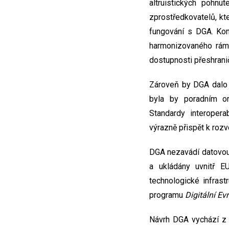
altruistických pohn
zprostředkovatelů, kte
fungování s DGA. Kom
harmonizovaného rámc
dostupnosti přeshranič
Zároveň by DGA dalo
byla by poradním or
Standardy interopera
výrazně přispět k rozv
DGA nezavádí datovou 
a ukládány uvnitř 
technologické infras
programu
Digitální Ev
Návrh DGA vychází z