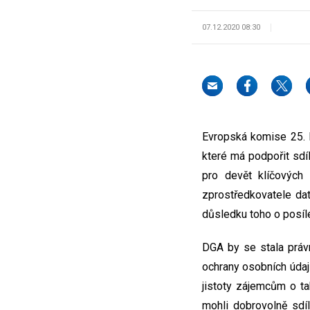
07.12.2020 08:30
Evropská komise 25. 
které má podpořit sdí
pro devět klíčových 
zprostředkovatele dat
důsledku toho o posíl
DGA by se stala práv
ochrany osobních údaj
jistoty zájemcům o ta
mohli dobrovolně sdí