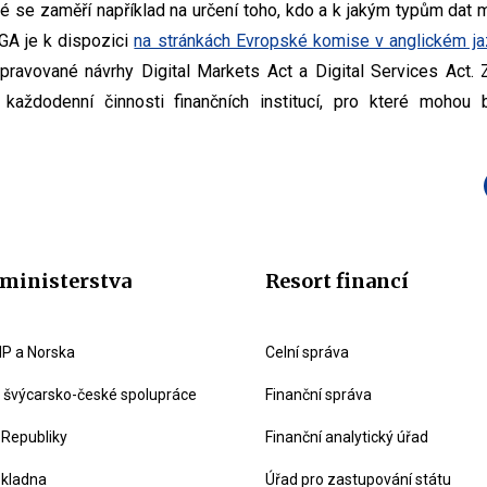
eré se zaměří například na určení toho, kdo a k jakým typům dat 
DGA je k dispozici
na stránkách Evropské komise v anglickém j
ipravované návrhy Digital Markets Act a Digital Services Act. Z
každodenní činnosti finančních institucí, pro které mohou 
ministerstva
Resort financí
P a Norska
Celní správa
švýcarsko-české spolupráce
Finanční správa
 Republiky
Finanční analytický úřad
okladna
Úřad pro zastupování státu