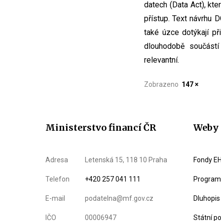
datech (Data Act), kt
přístup. Text návrhu 
také úzce dotýkají př
dlouhodobě součástí 
relevantní.
Zobrazeno
147 ×
Ministerstvo financí ČR
Weby 
Adresa
Letenská 15, 118 10 Praha
Fondy EH
Telefon
+420 257 041 111
Program 
E-mail
podatelna@mf.gov.cz
Dluhopis
IČO
00006947
Státní p