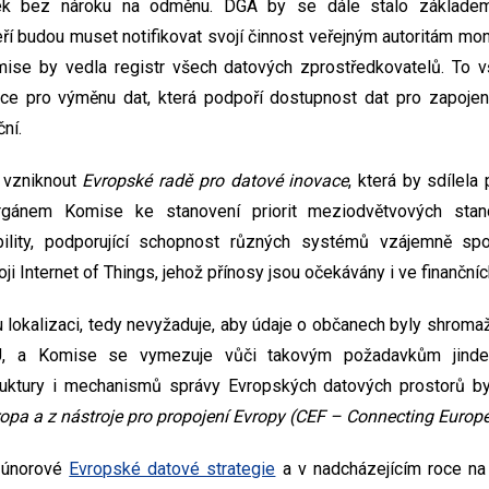
utek bez nároku na odměnu. DGA by se dále stalo základe
ří budou muset notifikovat svojí činnost veřejným autoritám moni
ise by vedla registr všech datových zprostředkovatelů. To 
e pro výměnu dat, která podpoří dostupnost dat pro zapojené
ní.
 vzniknout
Evropské radě pro datové inovace
, která by sdílela
gánem Komise ke stanovení priorit meziodvětvových standar
bility, podporující schopnost různých systémů vzájemně sp
oji Internet of Things, jehož přínosy jsou očekávány i ve finanční
lokalizaci, tedy nevyžaduje, aby údaje o občanech byly shrom
EU, a Komise se vymezuje vůči takovým požadavkům jinde 
truktury i mechanismů správy Evropských datových prostorů by
ropa a z nástroje pro propojení Evropy (CEF – Connecting Europe 
 únorové
Evropské datové strategie
a v nadcházejícím roce na 