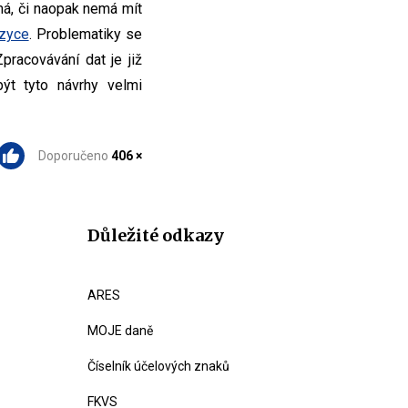
má, či naopak nemá mít
azyce
. Problematiky se
pracovávání dat je již
být tyto návrhy velmi
Doporučeno
406 ×
Důležité odkazy
ARES
MOJE daně
Číselník účelových znaků
FKVS