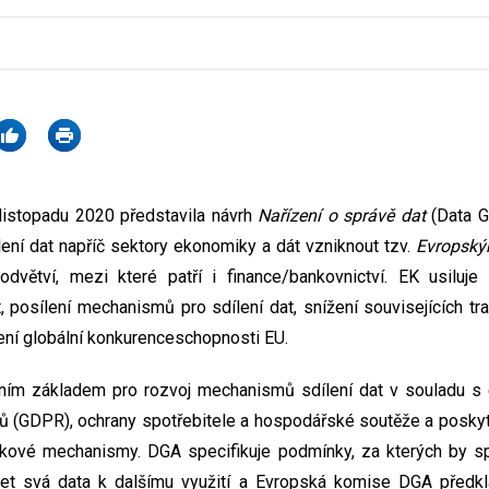
listopadu 2020 představila návrh
Nařízení o správě dat
(Data G
lení dat napříč sektory ekonomiky a dát vzniknout tzv.
Evropský
odvětví, mezi které patří i finance/bankovnictví. EK usiluj
, posílení mechanismů pro sdílení dat, snížení souvisejících tr
ení globální konkurenceschopnosti EU.
ním základem pro rozvoj mechanismů sdílení dat v souladu s
ů (GDPR), ochrany spotřebitele a hospodářské soutěže a poskytl
kové mechanismy. DGA specifikuje podmínky, za kterých by spo
let svá data k dalšímu využití a Evropská komise DGA předkl