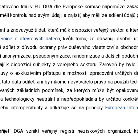
 datového trhu v EU. DGA dle Evropské komise napomůže zákaz
měli kontrolu nad svými údaji, a zajistí, aby měli ze sdílení údajů
í a znovuvyužití dat, která má k dispozici veřejný sektor, a kt
rnice o otevřených datech
, kvůli tomu, že obsahují osobní ú
 sdílet z důvodu ochrany práv duševního vlastnictví a obchodn
ocí anonymizace, pseudonymizace, randomizace a dalších podob
ají k dispozici subjekty z veřejného sektoru. Zároveň by bylo
ouvy o exkluzivním přístupu a možnosti zpracování určitých da
tato data sdílet, ani by nikomu nevytvářelo právo na použití těch
vaných základních podmínek, za kterých může být opakované 
 technologicky neutrální a nepředpokládala by určitou konkrétn
ebu interoperability a odkazuje se na principy
European Inter
jetí DGA vznikl veřejný registr neziskových organizací, kt