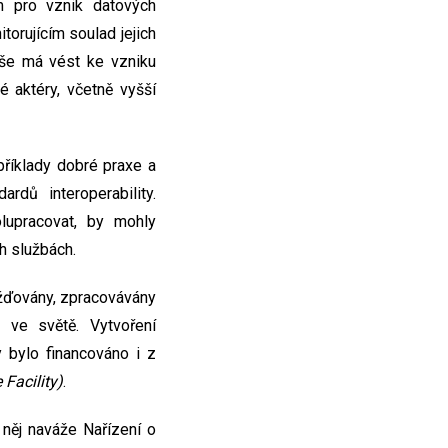
m pro vznik datových
torujícím soulad jejich
vše má vést ke vzniku
 aktéry, včetně vyšší
 příklady dobré praxe a
dů interoperability.
olupracovat, by mohly
ch službách.
ažďovány, zpracovávány
ve světě. Vytvoření
 bylo financováno i z
Facility)
.
něj naváže Nařízení o