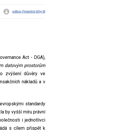
odbor Finanční trhy III
overnance Act - DGA),
m datovým prostorům
e o zvýšení důvěry ve
ansakčních nákladů a v
 evropskými standardy
a by vyšší míru právní
lečnosti i jednotlivci
ádá s cílem přispět k