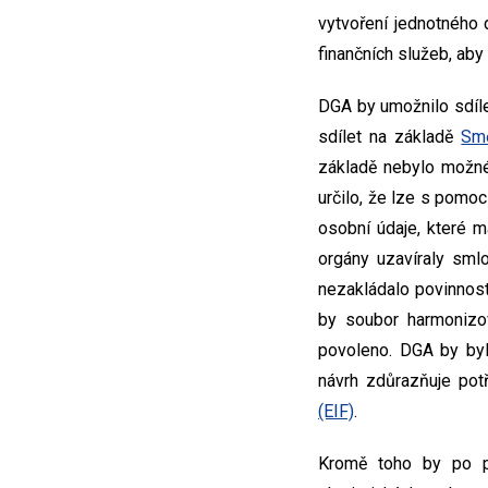
vytvoření jednotného
finančních služeb, aby 
DGA by umožnilo sdílen
sdílet na základě
Smě
základě nebylo možné
určilo, že lze s pom
osobní údaje, které m
orgány uzavíraly sml
nezakládalo povinnost 
by soubor harmonizo
povoleno. DGA by byla
návrh zdůrazňuje potř
(EIF)
.
Kromě toho by po při