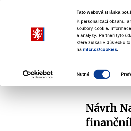
Tato webová stránka použ
K personalizaci obsahu, a
soubory cookie. Informace
Pohybujte
a analýzy. Partneři tyto ú
šipkami
které získali v důsledku t
na
mfcr.cz/cookies
.
nahoru
Ministerstvo
Rozpočtová politika
a
Zobrazit
Z
submenu
s
dolů
Ministerstvo
R
Výběr
p
Nutné
Pref
pro
souhlasu
Domů
Finanční trh
Inovace na finančním trhu
výběr
našeptaných
položek
Návrh Na
finanční