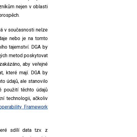
níkům nejen v oblasti
 prospěch.
erá v současnosti nelze
daje nebo je na tomto
ího tajemství. DGA by
ných metod poskytovat
 zakázáno, aby veřejné
t, které mají. DGA by
to údajů, ale stanovilo
použití těchto údajů
í technologii, ačkoliv
operability Framework
eré sdílí data tzv. z