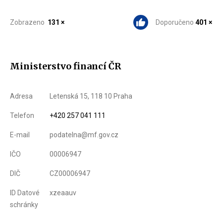
Zobrazeno
131 ×
Doporučeno
401 ×
Ministerstvo financí ČR
Adresa
Letenská 15, 118 10 Praha
Telefon
+420 257 041 111
E-mail
podatelna@mf.gov.cz
IČO
00006947
DIČ
CZ00006947
ID Datové
xzeaauv
schránky