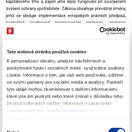
kapitálového trhu a zajistí jeho lepší fungování při současném
zvýšení ochrany spotřebitele. Zákona obsahuje převážně změny,
jimiž se sleduje implementace evropských právních předpisů,
konkrétně revidované transparenční směrnice, směrnice
Omnibus II, nařízení o centrálních depozitářích cenných papírů,
směrnice UCITS V, nařízení ELTIF a novelu účetní směrnice. Zákon
dále reviduje a precizuje výkladové nejasnosti ohledně některých
stávajících transpozičních ustanovení.
Tato webová stránka používá cookies
K personalizaci obsahu, analýze návštěvnosti a
Zákon č. 148/2016 Sb., kterým se mění zákon č. 256/2004
poskytování funkcí sociálních médií využíváme soubory
Sb., o podnikání na kapitálovém trhu, ve znění pozdějších
cookie. Informace o tom, jak náš web používáte, sdílíme
předpisů, a další související zákony (.PDF, 260 kB)
se svými partnery pro sociální média a analýzy. Partneři
tyto údaje mohou zkombinovat s dalšími informacemi,
které jste jim poskytli nebo které získali v důsledku toho,
Odborné veřejnosti se poskytuje několik doplňujících informací k
že používáte jejich služby. Informace o zpracování
tomuto zákonu. Publikuje se upravená zvláštní část důvodové
cookies naleznete na
mfcr.cz/cookies
.
zprávy odrážející změny, které byly provedeny pozměňovacími
návrhy v Poslanecké sněmovně. Text aktualizované důvodové
zprávy tak konvenuje zákonu ve znění, v němž byl vyhlášen ve
Výběr