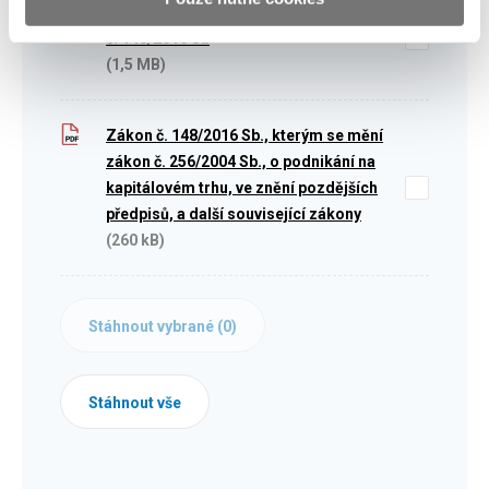
Revidované vyznačení změn k zákonu
č. 148/2016 Sb
(1,5 MB)
Zákon č. 148/2016 Sb., kterým se mění
zákon č. 256/2004 Sb., o podnikání na
kapitálovém trhu, ve znění pozdějších
předpisů, a další související zákony
(260 kB)
Stáhnout vybrané (
0
)
Stáhnout vše