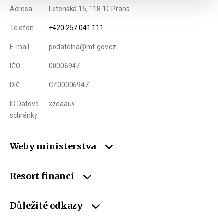
Adresa
Letenská 15, 118 10 Praha
Telefon
+420 257 041 111
E-mail
podatelna@mf.gov.cz
IČO
00006947
DIČ
CZ00006947
ID Datové
xzeaauv
schránky
Weby ministerstva
Resort financí
Důležité odkazy