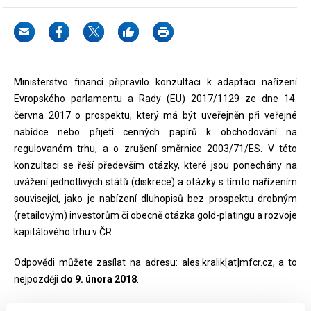
Ministerstvo financí připravilo konzultaci k adaptaci nařízení
Evropského parlamentu a Rady (EU) 2017/1129 ze dne 14.
června 2017 o prospektu, který má být uveřejněn při veřejné
nabídce nebo přijetí cenných papírů k obchodování na
regulovaném trhu, a o zrušení směrnice 2003/71/ES. V této
konzultaci se řeší především otázky, které jsou ponechány na
uvážení jednotlivých států (diskrece) a otázky s tímto nařízením
související, jako je nabízení dluhopisů bez prospektu drobným
(retailovým) investorům či obecně otázka gold-platingu a rozvoje
kapitálového trhu v ČR.
Odpovědi můžete zasílat na adresu: ales.kralik[at]mfcr.cz, a to
nejpozději
do 9. února 2018
.
Ministerstvo financí děkuje za jakékoliv připomínky, návrhy a