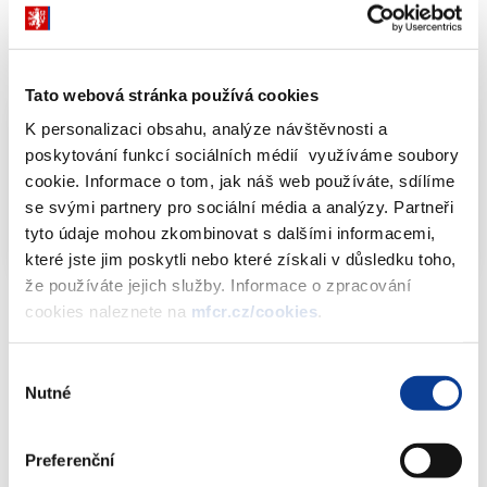
podněty k nastíněným otázkám.
Dokumenty ke stažení
Tato webová stránka používá cookies
K personalizaci obsahu, analýze návštěvnosti a
poskytování funkcí sociálních médií využíváme soubory
Konzultační materiál k nařízení (EU) o
cookie. Informace o tom, jak náš web používáte, sdílíme
prospektu a k dalším souvisejícím
se svými partnery pro sociální média a analýzy. Partneři
otázkám
PDF (431kB)
tyto údaje mohou zkombinovat s dalšími informacemi,
které jste jim poskytli nebo které získali v důsledku toho,
že používáte jejich služby. Informace o zpracování
cookies naleznete na
mfcr.cz/cookies
.
Dokumenty ke stažení
Výběr
Nutné
souhlasu
Konzultační materiál k nařízení (EU) o
Preferenční
prospektu a k dalším souvisejícím