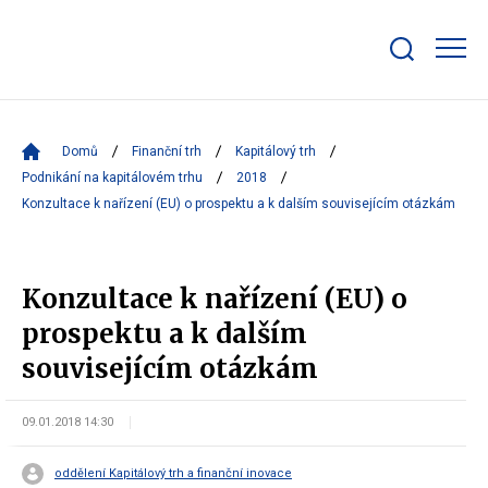
Zobrazit/skrýt
search
bar
Domů
Finanční trh
Kapitálový trh
Podnikání na kapitálovém trhu
2018
Konzultace k nařízení (EU) o prospektu a k dalším souvisejícím otázkám
Konzultace k nařízení (EU) o
prospektu a k dalším
souvisejícím otázkám
09.01.2018 14:30
oddělení Kapitálový trh a finanční inovace