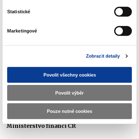
otázkám
Statistické
(431 kB)
Marketingové
Stáhnout vybrané (
0
)
Zobrazit detaily
Stáhnout vše
Povolit všechny cookies
Povolit výběr
Zobrazeno
107 ×
Doporučeno
378 ×
Pouze nutné cookies
Ministerstvo financí ČR