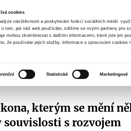
ívá cookies
nalýze návštěvnosti a poskytování funkcí sociálních médií vyu
Vyhledat
 o tom, jak náš web používáte, sdílíme se svými partnery pro so
daje mohou zkombinovat s dalšími informacemi, které jste jim pos
oho, že používáte jejich služby. Informace o zpracování cookies 
Finanční trh
Daně a účetnictví
Z
obrazit
Zobrazit
Zobrazit
ubmenu
submenu
submenu
ozpočtová
Finanční
Daně
olitika
trh
a
erenční
Statistické
Marketingové
účetnictví
 na kapitálovém trhu
2023
Návrh zákona, kterým se mění některé zákony
kona, kterým se mění ně
 souvislosti s rozvojem