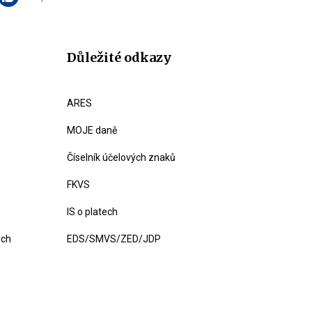
Důležité odkazy
ARES
MOJE daně
Číselník účelových znaků
FKVS
IS o platech
ých
EDS/SMVS/ZED/JDP