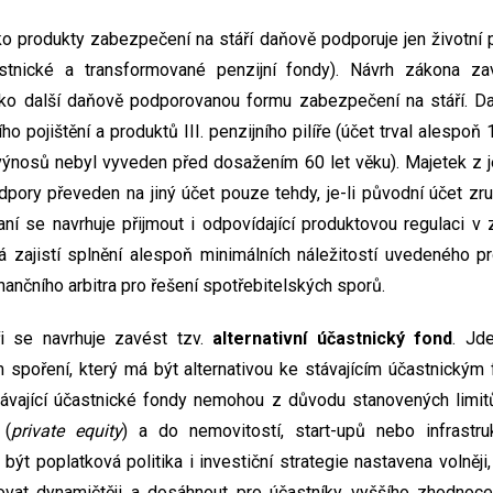
o produkty zabezpečení na stáří daňově podporuje jen životní po
častnické a transformované penzijní fondy). Návrh zákona z
ko další daňově podporovanou formu zabezpečení na stáří. 
o pojištění a produktů III. penzijního pilíře (účet trval alespoň 10
 výnosů nebyl vyveden před dosažením 60 let věku). Majetek z 
pory převeden na jiný účet pouze tehdy, je-li původní účet zr
ní se navrhuje přijmout i odpovídající produktovou regulaci v
rá zajistí splnění alespoň minimálních náležitostí uvedeného 
ančního arbitra pro řešení spotřebitelských sporů.
íři se navrhuje zavést tzv.
alternativní účastnický fond
. Jd
 spoření, který má být alternativou ke stávajícím účastnický
 Stávající účastnické fondy nemohou z důvodu stanovených limi
 (
private equity
) a do nemovitostí, start-upů nebo infrastruk
být poplatková politika i investiční strategie nastavena volněj
vat dynamičtěji a dosáhnout pro účastníky vyššího zhodnoce