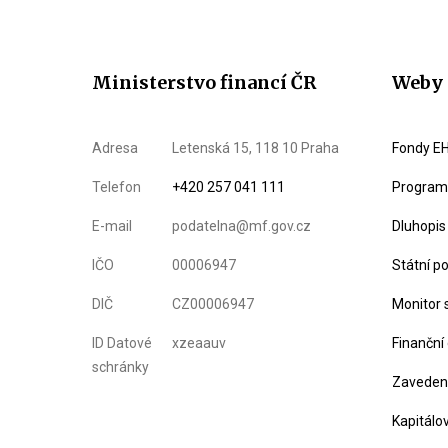
Ministerstvo financí ČR
Weby 
Adresa
Letenská 15, 118 10 Praha
Fondy EH
Telefon
+420 257 041 111
Program 
E-mail
podatelna@mf.gov.cz
Dluhopis
IČO
00006947
Státní p
DIČ
CZ00006947
Monitor 
ID Datové
xzeaauv
Finanční
schránky
Zavedení
Kapitálo