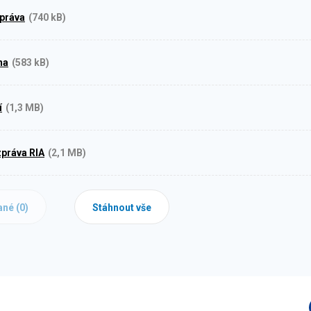
práva
(740 kB)
na
(583 kB)
í
(1,3 MB)
práva RIA
(2,1 MB)
ané (
0
)
Stáhnout vše