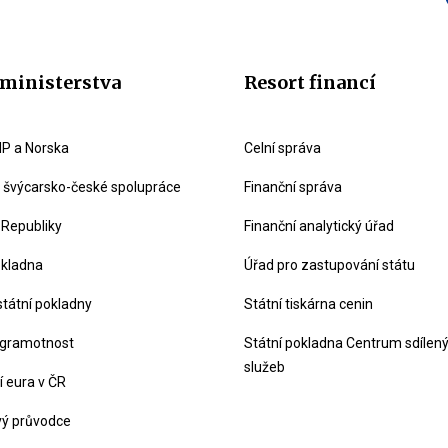
ministerstva
Resort financí
P a Norska
Celní správa
švýcarsko-české spolupráce
Finanční správa
 Republiky
Finanční analytický úřad
okladna
Úřad pro zastupování státu
státní pokladny
Státní tiskárna cenin
 gramotnost
Státní pokladna Centrum sdílen
služeb
 eura v ČR
vý průvodce