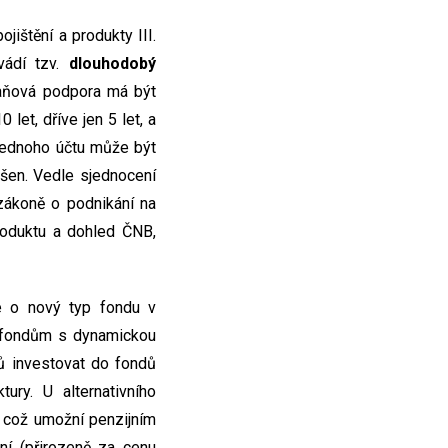
jištění a produkty III.
avádí tzv.
dlouhodobý
Daňová podpora má být
 let, dříve jen 5 let, a
jednoho účtu může být
ušen. Vedle sjednocení
 zákoně o podnikání na
produktu a dohled ČNB,
e o nový typ fondu v
m fondům s dynamickou
tů investovat do fondů
tury. U alternativního
i, což umožní penzijním
ní (přirozeně za cenu