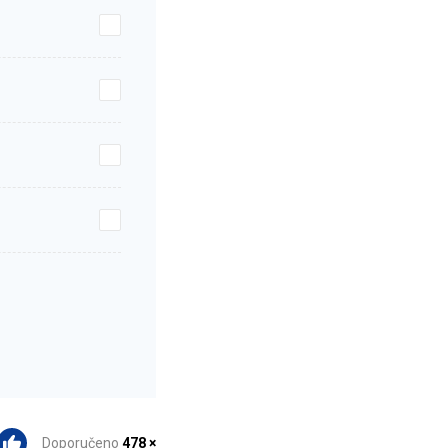
Doporučeno
478 ×