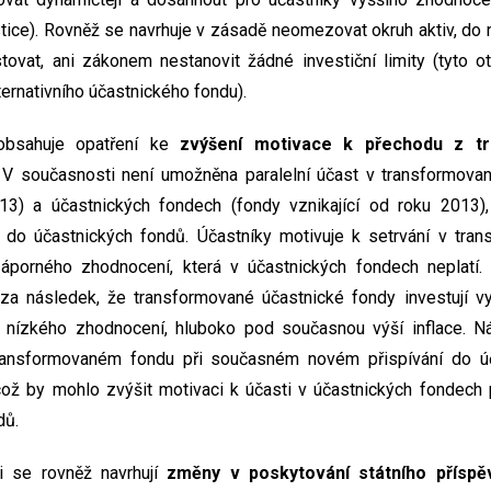
stice). Rovněž se navrhuje v zásadě neomezovat okruh aktiv, do 
stovat, ani zákonem nestanovit žádné investiční limity (tyto 
ternativního účastnického fondu).
obsahuje opatření ke
zvýšení motivace k přechodu z t
. V současnosti není umožněna paralelní účast v transformova
) a účastnických fondech (fondy vznikající od roku 2013),
 do účastnických fondů. Účastníky motivuje k setrvání v tra
áporného zhodnocení, která v účastnických fondech neplatí.
a následek, že transformované účastnické fondy investují v
 nízkého zhodnocení, hluboko pod současnou výší inflace. 
transformovaném fondu při současném novém přispívání do ú
ož by mohlo zvýšit motivaci k účasti v účastnických fondech p
dů.
íři se rovněž navrhují
změny v poskytování státního příspě