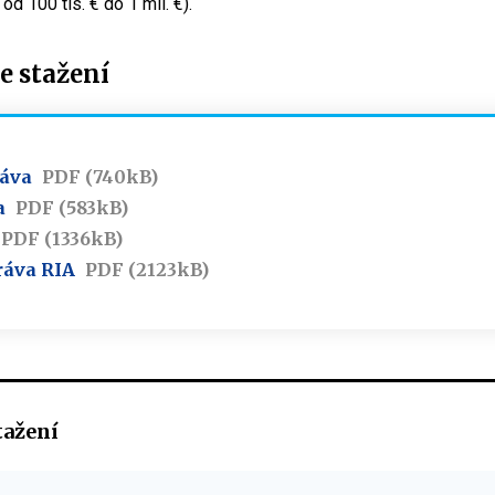
d 100 tis. € do 1 mil. €).
 stažení
áva
PDF (740kB)
a
PDF (583kB)
PDF (1336kB)
ráva RIA
PDF (2123kB)
tažení