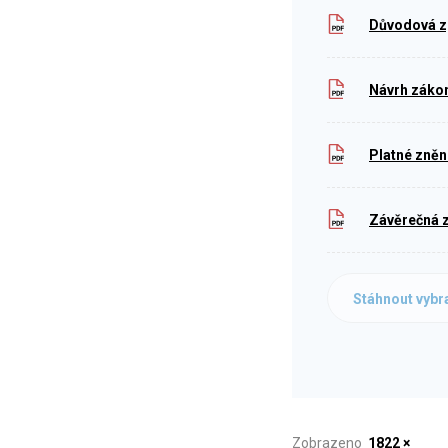
Důvodová z
Návrh záko
Platné zněn
Závěrečná z
Stáhnout vybr
Zobrazeno
1822 ×