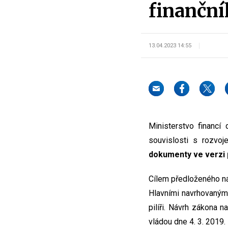
finanční
13.04.2023 14:55
Ministerstvo financí
souvislosti s rozvoj
dokumenty ve verzi 
Cílem předloženého náv
Hlavními navrhovanými
pilíři. Návrh zákona 
vládou dne 4. 3. 2019.