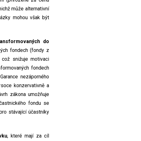
nichž může alternativní
otázky mohou však být
ransformovaných do
ných fondech (fondy z
 což snižuje motivaci
nsformovaných fondech
 Garance nezáporného
ysoce konzervativně a
Návrh zákona umožňuje
častnického fondu se
ro stávající účastníky
vku
, které mají za cíl