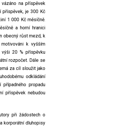
s vázáno na příspěvek
í příspěvek, je 300 Kč
činí 1 000 Kč měsíčně.
síčně a horní hranici
n obecný růst mezd, k
 motivováni k vyšším
e výši 20 % příspěvku
átní rozpočet. Dále se
emá za cíl sloužit jako
louhodobému odkládání
í případného propadu
tní příspěvek nebudou
tory při žádostech o
a korporátní dluhopisy