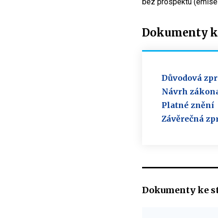
bez prospektu (emise o
Dokumenty ke
Důvodová zpr
Návrh zákon
Platné znění
Závěrečná zp
Dokumenty ke s