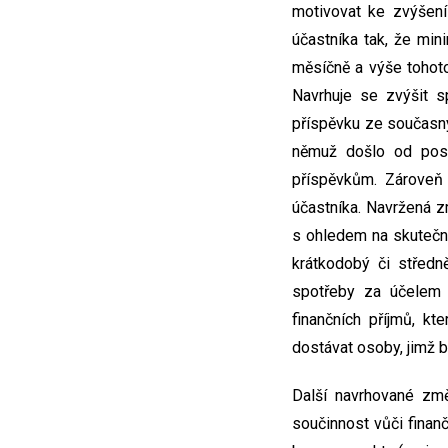
motivovat ke zvýšení
účastníka tak, že min
měsíčně a výše tohoto
Navrhuje se zvýšit s
příspěvku ze současn
němuž došlo od posl
příspěvkům. Zároveň 
účastníka. Navržená z
s ohledem na skutečnos
krátkodobý či středn
spotřeby za účelem 
finančních příjmů, k
dostávat osoby, jimž b
Další navrhované zm
součinnost vůči finan