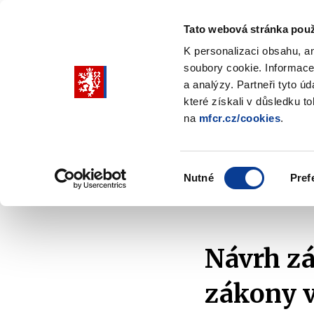
Tato webová stránka použ
K personalizaci obsahu, a
soubory cookie. Informace
Pohybujte
a analýzy. Partneři tyto ú
šipkami
které získali v důsledku t
na
mfcr.cz/cookies
.
nahoru
Ministerstvo
Rozpočtová politika
a
Zobrazit
Z
submenu
s
dolů
Ministerstvo
R
Výběr
p
Nutné
Pref
pro
souhlasu
Domů
Finanční trh
Kapitálový trh
Podnikání
výběr
našeptaných
položek
Návrh zá
zákony v