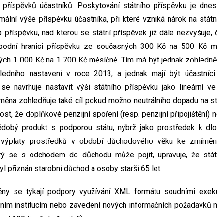
 příspěvků účastníků. Poskytování státního příspěvku je dne
imální výše příspěvku účastníka, při které vzniká nárok na státn
 příspěvku, nad kterou se státní příspěvek již dále nezvyšuje, 
podní hranici příspěvku ze současných 300 Kč na 500 Kč mě
ých 1 000 Kč na 1 700 Kč měsíčně. Tím má být jednak zohledně
edního nastavení v roce 2013, a jednak mají být účastníci
se navrhuje nastavit výši státního příspěvku jako lineární v
měna zohledňuje také cíl pokud možno neutrálního dopadu na st
t, že doplňkové penzijní spoření (resp. penzijní připojištění) n
ědobý produkt s podporou státu, nýbrž jako prostředek k d
výplaty prostředků v období důchodového věku ke zmírněn
terý se s odchodem do důchodu může pojit, upravuje, že stá
yl přiznán starobní důchod a osoby starší 65 let.
ěny se týkají podpory využívání XML formátu soudními exeku
čním institucím nebo zavedení nových informačních požadavků n