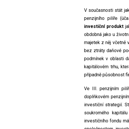
V současnosti stát jak
penzijního pilíře (ú
investiční produkt
ja
obdobná jako u životníh
majetek z něj včetně
bez ztráty daňové pod
podmínek v oblasti da
kapitálovém trhu, kte
případně působnost fin
Ve III. penzijním pil
doplňkovém penzijním
investiční strategií.
soukromého kapitálu
investičního fondu má 
společnostem investo