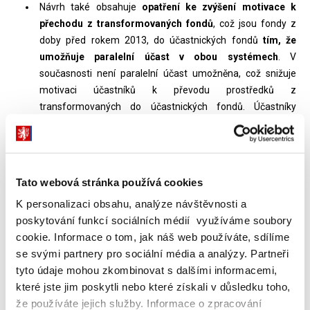
Návrh také obsahuje
opatření ke zvýšení motivace k
přechodu z transformovaných fondů
, což jsou fondy z
doby před rokem 2013, do účastnických fondů
tím, že
umožňuje paralelní účast v obou systémech
. V
současnosti není paralelní účast umožněna, což snižuje
motivaci účastníků k převodu prostředků z
transformovaných do účastnických fondů. Účastníky
motivuje k setrvání v transformovaných fondech zejména
tzv.
garance černé nuly
, která v účastnických fondech
neplatí. Tato garance má však za následek, že
transformované fondy investují vysoce konzervativně a
Tato webová stránka používá cookies
dosahují pro své účastníky pouze velmi nízkého
K personalizaci obsahu, analýze návštěvnosti a
zhodnocení, hluboko pod současnou výší inflace. Účastník
poskytování funkcí sociálních médií využíváme soubory
III. penzijního pilíře si bude muset vybrat, na kterou smlouvu
cookie. Informace o tom, jak náš web používáte, sdílíme
(zda na penzijní připojištění, nebo doplňkové penzijní
se svými partnery pro sociální média a analýzy. Partneři
spoření) bude posílat příspěvky a dostávat státní příspěvek.
tyto údaje mohou zkombinovat s dalšími informacemi,
Nebude moci platit příspěvek a dostávat státní příspěvek
které jste jim poskytli nebo které získali v důsledku toho,
na dvě smlouvy, nýbrž vždy jen na jednu. Penzijní
že používáte jejich služby. Informace o zpracování
připojištění i doplňkové penzijní spoření lze přerušit. U