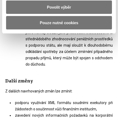
výši 20 % příspěvku účastníka
a
Povolit výběr
navrhuje, že
státní příspěvek nebudou dostávat
osoby, jimž byl přiznán starobní důchod
. Tato
Pouze nutné cookies
úprava vychází z myšlenky, že produkty III. penzijního
pilíře nemají sloužit jako prostředek krátkodobého či
střednědobého zhodnocování peněžních prostředků
s podporou státu, ale mají sloužit k dlouhodobému
odkládání spotřeby za účelem zmírnění případného
propadu příjmů, který může být spojen s odchodem
do důchodu.
Další změny
Z dalších navrhovaných změn lze zmínit:
podporu využívání XML formátu soudními exekutory při
žádostech o součinnost vůči finančním institucím,
zavedení nových informačních požadavků na korporátní