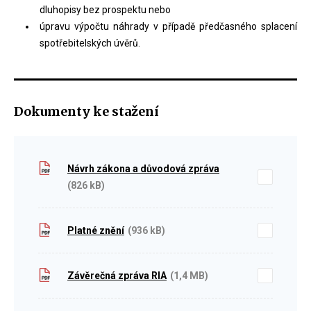
dluhopisy bez prospektu nebo
úpravu výpočtu náhrady v případě předčasného splacení
spotřebitelských úvěrů.
Dokumenty ke stažení
Návrh zákona a důvodová zpráva
(826 kB)
Platné znění
(936 kB)
Závěrečná zpráva RIA
(1,4 MB)