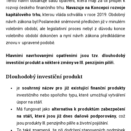
Tento návrh obsahuje sadu opatření, která mají za cíl přispět k
rozvoji českého finančního trhu.
Navazuje na Koncepci rozvoje
kapitálového trhu
, kterou vláda schválila v roce 2019. Obdobný
návrh zákona byl Poslanecké sněmovně předložen již v minulém
volebním období, ale legislativní proces nebyl z důvodu konce
volebního období dokončen a nyní návrh zákona předkládáme
znovu v upravené podobě.
Hlavními navrhovanými opatřeními jsou tzv. dlouhodobý
investiční produkt a některé změny ve III. penzijním pilíři.
Dlouhodobý investiční produkt
je
souhrnný název pro již existující finanční produkty
investičního nebo spořicího typu, které umožňují vytváření
úspor na stáří.
Má fungovat jako
alternativa k produktům zabezpečení
na stáří, které jsou již dnes daňově podporovány
, což
jsou produkty III. penzijního pilíře a životní pojištění.
To také znamená, že při dodržení stanovených podmínek