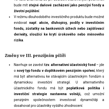
bude mít
stejné daňové zacházení jako penzijní fondy a
životní pojištění
.
V režimu dlouhodobého investičního produktu bude možné
evidovat
např. akcie, dluhopisy, podíly v investičním
fondu, zůstatky na bankovních účtech nebo zajišťovací
deriváty, sloužící ke krytí úrokového nebo měnového
rizika
.
Změny ve III. penzijním pilíři
Navrhuje se zavést
tzv. alternativní účastnický fond
– jde
o
nový typ fondu v doplňkovém penzijním spoření
, který
má být alternativou ke stávajícím účastnickým fondům s
dynamickou investiční strategií. U alternativního
účastnického fondu má být
poplatková politika i
investiční strategie nastavena volněji,
což umožní
penzijním společnostem investovat dynamičtěji a
dosahovat pro účastníky vyššího zhodnocení.