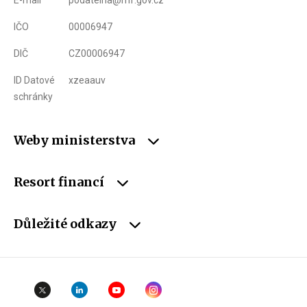
E-mail
podatelna@mf.gov.cz
IČO
00006947
DIČ
CZ00006947
ID Datové
xzeaauv
schránky
Weby ministerstva
Resort financí
Důležité odkazy