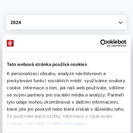
Vyberte
2024
červen 2024
Tato webová stránka používá cookies
K personalizaci obsahu, analýze návštěvnosti a
Aktualizace souboru zkouškových otázek podle
poskytování funkcí sociálních médií využíváme soubory
zákona o distribuci pojištění a zajištění
cookie. Informace o tom, jak náš web používáte, sdílíme
26. června 2024
se svými partnery pro sociální média a analýzy. Partneři
tyto údaje mohou zkombinovat s dalšími informacemi,
Schválen obecný přístup Rady EU k návrhu
které jste jim poskytli nebo které získali v důsledku toho,
legislativního balíčku k pravidlům na ochranu
že používáte jejich služby. Informace o zpracování
retailových investorů (RIP)
cookies naleznete na
mfcr.cz/cookies
.
26. června 2024