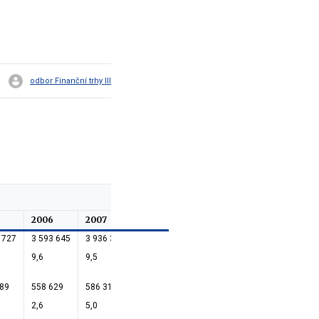
odbor Finanční trhy III
2006
2007
2008
2009
1-2q 2010
 727
3 593 645
3 936 357
4 207 236
4 394 522
4 470 176
9,6
9,5
6,9
4,5
1,7
289
558 629
586 310
590 490
524 867
256 052
2,6
5,0
0,7
-11,1
-51,2