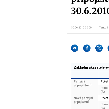
30.6.201
30.06.2010 00:00
Tento č
Základní ukazatele výv
Penzijní
Počet
1)
připojištění
Přírůs
(%)
Nová penzijní
Počet
připojištění
Přírůs
(%)