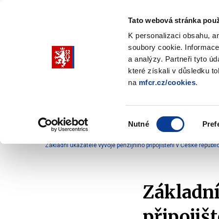
Tato webová stránka použ
K personalizaci obsahu, a
soubory cookie. Informace
Pohybujte
a analýzy. Partneři tyto ú
šipkami
které získali v důsledku t
na
mfcr.cz/cookies
.
nahoru
Ministerstvo
Rozpočtová politika
a
Zobrazit
Z
submenu
s
dolů
Ministerstvo
R
Výběr
p
Nutné
Pref
pro
souhlasu
Domů
Finanční trh
Soukromé penzijní systémy
výběr
Základní ukazatele vývoje penzijního připojištění v České republi
našeptaných
položek
Základní
připojišt