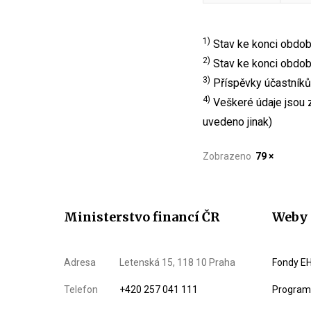
1)
Stav ke konci období
2)
Stav ke konci obdob
3)
Příspěvky účastníků
4)
Veškeré údaje jsou z
uvedeno jinak)
Zobrazeno
79 ×
Ministerstvo financí ČR
Weby 
Adresa
Letenská 15, 118 10 Praha
Fondy EH
Telefon
+420 257 041 111
Program 