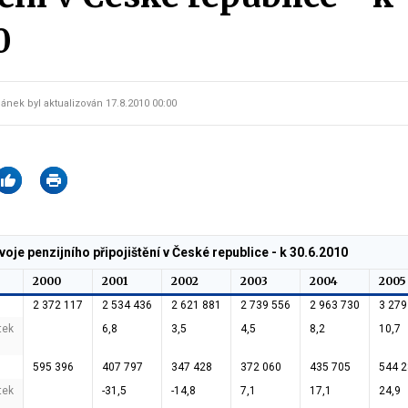
0
lánek byl aktualizován 17.8.2010 00:00
oje penzijního připojištění v České republice - k 30.6.2010
2000
2001
2002
2003
2004
2005
2 372 117
2 534 436
2 621 881
2 739 556
2 963 730
3 279
tek
6,8
3,5
4,5
8,2
10,7
595 396
407 797
347 428
372 060
435 705
544 
tek
-31,5
-14,8
7,1
17,1
24,9