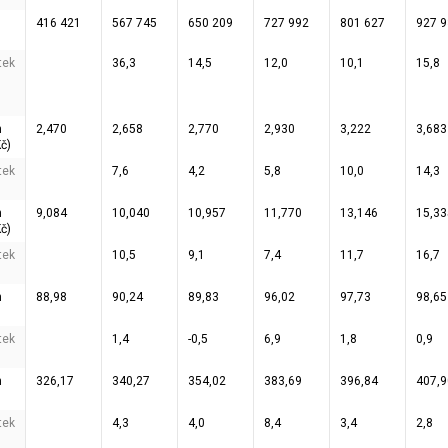
416 421
567 745
650 209
727 992
801 627
927 
tek
36,3
14,5
12,0
10,1
15,8
m
2,470
2,658
2,770
2,930
3,222
3,683
č)
tek
7,6
4,2
5,8
10,0
14,3
m
9,084
10,040
10,957
11,770
13,146
15,33
č)
tek
10,5
9,1
7,4
11,7
16,7
m
88,98
90,24
89,83
96,02
97,73
98,65
tek
1,4
-0,5
6,9
1,8
0,9
m
326,17
340,27
354,02
383,69
396,84
407,9
tek
4,3
4,0
8,4
3,4
2,8