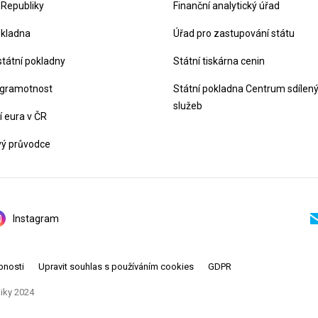
 Republiky
Finanční analytický úřad
okladna
Úřad pro zastupování státu
státní pokladny
Státní tiskárna cenin
 gramotnost
Státní pokladna Centrum sdílen
služeb
 eura v ČR
vý průvodce
Instagram
pnosti
Upravit souhlas s používáním cookies
GDPR
liky 2024