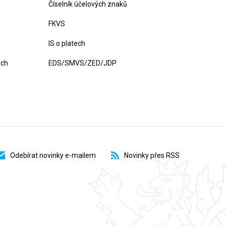
Číselník účelových znaků
FKVS
IS o platech
ých
EDS/SMVS/ZED/JDP
Odebírat novinky e-mailem
Novinky přes RSS