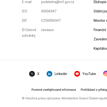
E-mail
podatelna@mf.gov.cz
Dluhopis
IČO
00006947
Státní p
DIČ
CZ00006947
Monitor 
ID Datové
xzeaauv
Finanční
schránky
Zavedení
Kapitálo
Linkedin
YouTube
X
Povinné zveřejňované informace
Prohlášení o přístu
© Všechna práva vyhrazena. Ministerstvo financí České repub