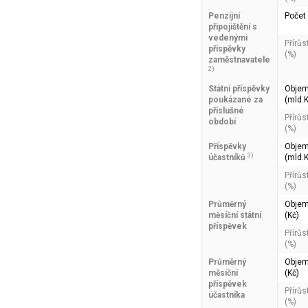
Penzijní
Počet
připojištění s
vedenými
Přírůs
příspěvky
(%)
zaměstnavatele
2)
Státní příspěvky
Obje
poukázané za
(mld.K
příslušné
Přírůs
období
(%)
Příspěvky
Obje
3)
účastníků
(mld.K
Přírůs
(%)
Průměrný
Obje
měsíční státní
(Kč)
příspěvek
Přírůs
(%)
Průměrný
Obje
měsíční
(Kč)
příspěvek
Přírůs
účastníka
(%)