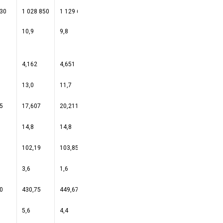
930
1 028 850
1 129 618
1 222 639
1 261 525
1 276 772
10,9
9,8
8,2
3,2
1,2
4,162
4,651
5,088
5,347
2,734
13,0
11,7
9,4
5,1
-48,9
5
17,607
20,211
21,887
22,955
11,263
14,8
14,8
8,3
4,9
-50,9
102,19
103,85
104,87
105,18
104,86
3,6
1,6
1,0
0,3
-0,3
0
430,75
449,67
450,53
443,91
428,00
5,6
4,4
0,2
-1,5
-3,6