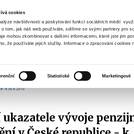
ívá cookies
nalýze návštěvnosti a poskytování funkcí sociálních médií vyu
Vyhledat
 o tom, jak náš web používáte, sdílíme se svými partnery pro so
daje mohou zkombinovat s dalšími informacemi, které jste jim pos
oho, že používáte jejich služby. Informace o zpracování cookies 
Finanční trh
Daně a účetnictví
Z
obrazit
Zobrazit
Zobrazit
ubmenu
submenu
submenu
ozpočtová
Finanční
Daně
olitika
trh
a
erenční
Statistické
Marketingové
účetnictví
III. pilíř - Doplňkové penzijní spoření a penzijní připojištění
Vývoj penzijníh
ce - k 30.6.2010
 ukazatele vývoje penzij
ění v České republice - k