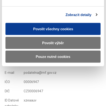
připojištění, na která byl někdy zaměstnavatelem poskytnut
příspěvek.
Zobrazit detaily
Zobrazeno
70 ×
Doporučeno
350 ×
Povolit všechny cookies
Ministerstvo financí ČR
Povolit výběr
Adresa
Letenská 15, 118 10 Praha
Pouze nutné cookies
Telefon
+420 257 041 111
E-mail
podatelna@mf.gov.cz
IČO
00006947
DIČ
CZ00006947
ID Datové
xzeaauv