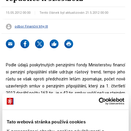
15.05.2012 00:00
Tento článek byl aktualizován 21.5.2012 00:00
odbor Finanční trhy III
Podle údajů poskytnutých penzijními fondy Ministerstvu financí
si penzijní připojištění stále udržuje růstový trend; tempo jeho
růstu se však oproti předchozím letům zpomaluje, počet nově
uzavřených smluv o penzijním připojištění, který za 1. čtvrtletí
2012 dosáhl počtu 163 tis., je o 42 tis. smluv vyšší než ve stejném
období roku 2011.
K datu 31.03.2012 činil celkový počet neukončených penzijních
připojištění 4,62 mil. Jejich počet se oproti konci roku 2011 zvýšil
Tato webová stránka používá cookies
o 51 tis., což představuje nárůst o 1,1 %.
K personalizaci obsahu, analýze návštěvnosti a