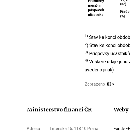
Průměrný
(Kč)
měsíční
příspěvek
Přírůs
účastníka
(%)
1)
Stav ke konci období
2
) Stav ke konci obdo
3)
Příspěvky účastníků
4)
Veškeré údaje jsou z
uvedeno jinak)
Zobrazeno
83 ×
Ministerstvo financí ČR
Weby 
Adresa
Letenská 15, 118 10 Praha
Fondy EH