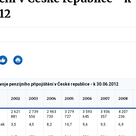
12
oje penzijního připojištění v České republice - k 30.06.2012
2002
2003
2004
2005
2006
2007
2008
2 621
2 739
2 963
3 279
3 593
3 936
4 207
881
556
730
727
645
357
236
tek
3,5
4,5
8,2
10,7
9,6
9,5
6,9