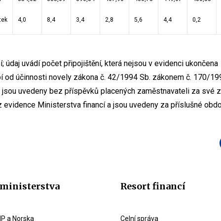
tek
4,0
8,4
3,4
2,8
5,6
4,4
0,2
; údaj uvádí počet připojištění, která nejsou v evidenci ukončena
bí od účinnosti novely zákona č. 42/1994 Sb. zákonem č. 170/199
 jsou uvedeny bez příspěvků placených zaměstnavateli za své
 evidence Ministerstva financí a jsou uvedeny za příslušné obdo
ministerstva
Resort financí
P a Norska
Celní správa