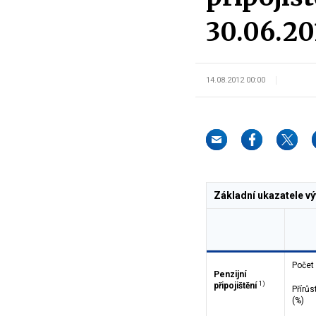
30.06.20
14.08.2012 00:00
Základní ukazatele výv
Počet
Penzijní
1)
připojištění
Přírůs
(%)