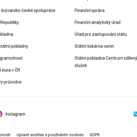
švýcarsko-české spolupráce
Finanční správa
 Republiky
Finanční analytický úřad
okladna
Úřad pro zastupování státu
státní pokladny
Státní tiskárna cenin
 gramotnost
Státní pokladna Centrum sdílen
služeb
 eura v ČR
vý průvodce
Instagram
pnosti
Upravit souhlas s používáním cookies
GDPR