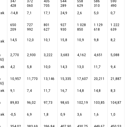
347
372
435
544
558
586
590
428
060
705
289
629
310
490
tek
-14,8
7,1
17,1
24,9
2,6
5,0
0,7
650
727
801
927
1 028
1 129
1 222
209
992
627
930
850
618
639
14,5
12,0
10,1
15,8
10,9
9,8
8,2
tek
m
2,770
2,930
3,222
3,683
4,162
4,651
5,088
Kč)
tek
4,2
5,8
10,0
14,3
13,0
11,7
9,4
m
10,957
11,770
13,146
15,335
17,607
20,211
21,887
Kč)
tek
9,1
7,4
11,7
16,7
14,8
14,8
8,3
m
89,83
96,02
97,73
98,65
102,19
103,85
104,87
tek
-0,5
6,9
1,8
0,9
3,6
1,6
1,0
m
354,02
383,69
396,84
407,90
430,75
449,67
450,53