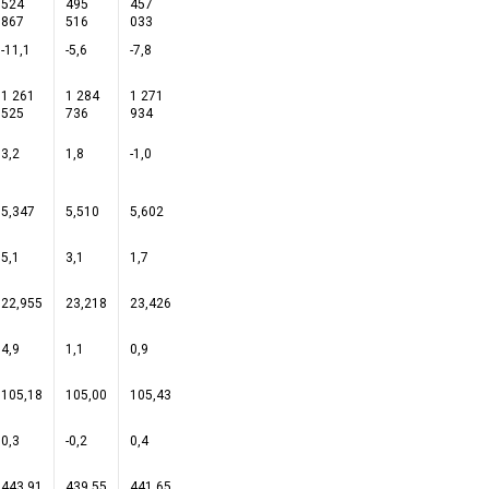
524
495
457
383
867
516
033
363
-11,1
-5,6
-7,8
-16,1
1 261
1 284
1 271
1 304
525
736
934
463
3,2
1,8
-1,0
2,6
5,347
5,510
5,602
2,857
5,1
3,1
1,7
-49,0
22,955
23,218
23,426
11,890
4,9
1,1
0,9
-49,2
105,18
105,00
105,43
106,22
0,3
-0,2
0,4
0,7
443,91
439,55
441,65
440,94