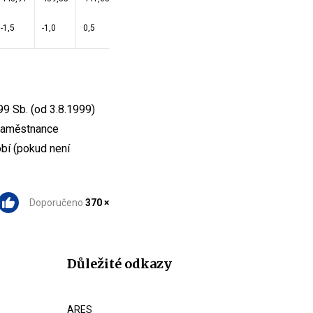
-1,5
-1,0
0,5
-0,2
9 Sb. (od 3.8.1999)
 zaměstnance
bí (pokud není
Doporučeno
370 ×
Důležité odkazy
ARES