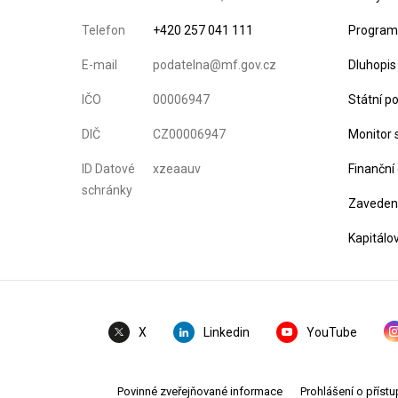
Telefon
+420 257 041 111
Program 
E-mail
podatelna@mf.gov.cz
Dluhopis
IČO
00006947
Státní p
DIČ
CZ00006947
Monitor 
ID Datové
xzeaauv
Finanční
schránky
Zavedení
Kapitálo
Linkedin
YouTube
X
Povinné zveřejňované informace
Prohlášení o přístu