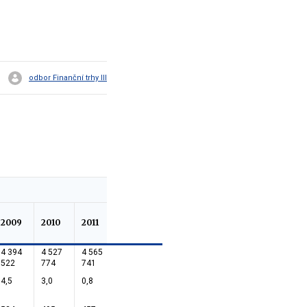
odbor Finanční trhy III
1q-
2009
2010
2011
2q
2012
4 394
4 527
4 565
4 707
522
774
741
425
4,5
3,0
0,8
3,1