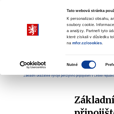
Tato webová stránka použ
K personalizaci obsahu, a
soubory cookie. Informace
Pohybujte
a analýzy. Partneři tyto ú
šipkami
které získali v důsledku t
na
mfcr.cz/cookies
.
nahoru
Ministerstvo
Rozpočtová politika
a
Zobrazit
Z
submenu
s
dolů
Ministerstvo
R
Výběr
p
Nutné
Pref
pro
souhlasu
Domů
Finanční trh
Soukromé penzijní systémy
výběr
Základní ukazatele vývoje penzijního připojištění v České republi
našeptaných
položek
Základní
připojišt