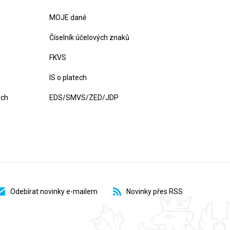
MOJE daně
Číselník účelových znaků
FKVS
IS o platech
ých
EDS/SMVS/ZED/JDP
Odebírat novinky e-mailem
Novinky přes RSS