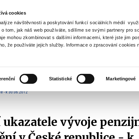
ívá cookies
nalýze návštěvnosti a poskytování funkcí sociálních médií vyu
Vyhledat
 o tom, jak náš web používáte, sdílíme se svými partnery pro so
daje mohou zkombinovat s dalšími informacemi, které jste jim pos
oho, že používáte jejich služby. Informace o zpracování cookies 
Finanční trh
Daně a účetnictví
Z
obrazit
Zobrazit
Zobrazit
ubmenu
submenu
submenu
ozpočtová
Finanční
Daně
olitika
trh
a
erenční
Statistické
Marketingové
účetnictví
III. pilíř - Doplňkové penzijní spoření a penzijní připojištění
Vývoj penzijníh
ce - k 30.06.2012
 ukazatele vývoje penzij
ění v České republice - k