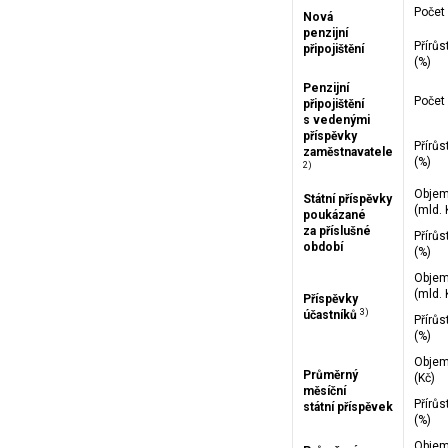
Počet
Nová
penzijní
Přírůs
připojištění
(%)
Penzijní
Počet
připojištění
s vedenými
příspěvky
Přírůs
zaměstnavatele
(%)
2)
Obje
Státní příspěvky
(mld. 
poukázané
za příslušné
Přírůs
období
(%)
Obje
(mld. 
Příspěvky
3)
účastníků
Přírůs
(%)
Obje
Průměrný
(Kč)
měsíční
Přírůs
státní příspěvek
(%)
Obje