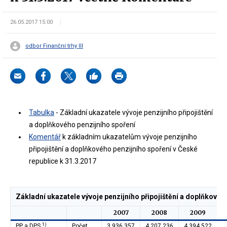
26.05.2017 15:00
odbor Finanční trhy III
Tabulka
- Základní ukazatele vývoje penzijního připojištění
a doplňkového penzijního spoření
Komentář
k základním ukazatelům vývoje penzijního
připojištění a doplňkového penzijního spoření v České
republice k 31.3.2017
Základní ukazatele vývoje penzijního připojištění a doplňkovéh
2007
2008
2009
1)
PP a DPS
Počet
3 936 357
4 207 236
4 394 522
4