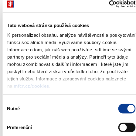
(Kč)
- z toho na DPS
Objem
(Kč)
Průměrný
Objem
450
451
444
Tato webová stránka používá cookies
měsíční
(Kč)
příspěvek
K personalizaci obsahu, analýze návštěvnosti a poskytování
Přírůstek
4,4
0,2
-1,5
účastníka
(%)
funkcí sociálních médií využíváme soubory cookie.
- z toho na PP
Objem
450
451
444
Informace o tom, jak náš web používáte, sdílíme se svými
(Kč)
partnery pro sociální média a analýzy. Partneři tyto údaje
- z toho na DPS
Objem
mohou zkombinovat s dalšími informacemi, které jste jim
(Kč)
poskytli nebo které získali v důsledku toho, že používáte
jejich služby. Informace o zpracování cookies naleznete
na
mfcr.cz/cookies
.
DPS - doplňkové penzijní spoření
PP - penzijní připojištění
1) Stav ke konci období; údaj uvádí počet DPS a PP, která nejsou v
Výběr
evidenci ukončena
Nutné
souhlasu
2) Nové smlouvy o PP podle zákona č. 42/1994 Sb., o penzijním
připojištění se státním příspěvkem, bylo možné uzavírat jen do
Preferenční
30.11.2012