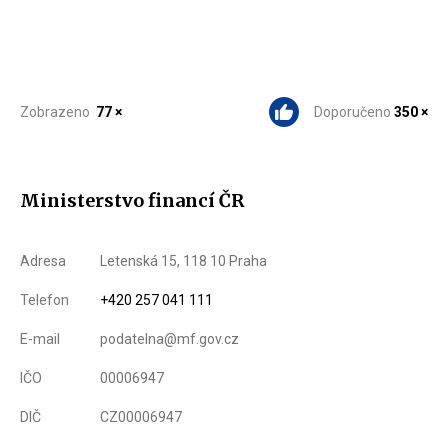
Zobrazeno
77 ×
Doporučeno
350 ×
Ministerstvo financí ČR
Adresa
Letenská 15, 118 10 Praha
Telefon
+420 257 041 111
E-mail
podatelna@mf.gov.cz
IČO
00006947
DIČ
CZ00006947