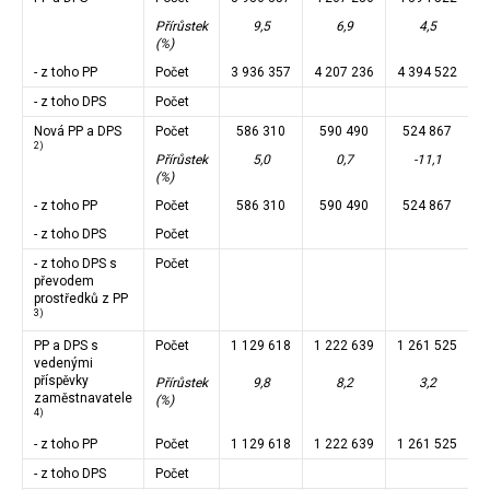
Přírůstek
9,5
6,9
4,5
(%)
- z toho PP
Počet
3 936 357
4 207 236
4 394 522
4
- z toho DPS
Počet
Nová PP a DPS
Počet
586 310
590 490
524 867
2)
Přírůstek
5,0
0,7
-11,1
(%)
- z toho PP
Počet
586 310
590 490
524 867
- z toho DPS
Počet
- z toho DPS s
Počet
převodem
prostředků z PP
3)
PP a DPS s
Počet
1 129 618
1 222 639
1 261 525
1
vedenými
příspěvky
Přírůstek
9,8
8,2
3,2
zaměstnavatele
(%)
4)
- z toho PP
Počet
1 129 618
1 222 639
1 261 525
1
- z toho DPS
Počet