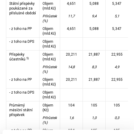
Státní příspěvky
Objem
4,651
5,088
5,347
poukázané za
(mld.Kč)
příslušné období
Přírůstek
11,7
9,4
5,1
(%)
- z toho na PP
Objem
4,651
5,088
5,347
(mld.Kč)
- z toho na DPS
Objem
(mld.Kč)
Příspěvky
Objem
20,211
21,887
22,955
5)
účastníků
(mld.Kč)
Přírůstek
14,8
8,3
4,9
(%)
- z toho na PP
Objem
20,211
21,887
22,955
(mld.Kč)
- z toho na DPS
Objem
(mld.Kč)
Průměrný
Objem
104
105
105
měsíční státní
(Kč)
příspěvek
Přírůstek
1,6
1,0
0,3
(%)
- z toho na PP
Objem
104
105
105