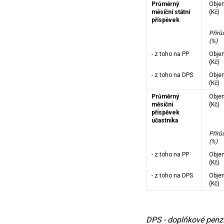
Průměrný
Obje
měsíční státní
(Kč)
příspěvek
Přírů
(%)
- z toho na PP
Obje
(Kč)
- z toho na DPS
Obje
(Kč)
Průměrný
Obje
měsíční
(Kč)
příspěvek
účastníka
Přírů
(%)
- z toho na PP
Obje
(Kč)
- z toho na DPS
Obje
(Kč)
DPS - doplňkové penzi