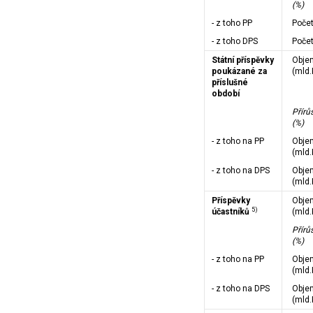
(%)
- z toho PP
Poče
- z toho DPS
Poče
Státní příspěvky
Obje
poukázané za
(mld.
příslušné
období
Přírů
(%)
- z toho na PP
Obje
(mld.
- z toho na DPS
Obje
(mld.
Příspěvky
Obje
5)
účastníků
(mld.
Přírů
(%)
- z toho na PP
Obje
(mld.
- z toho na DPS
Obje
(mld.