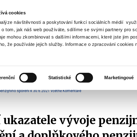
ívá cookies
nalýze návštěvnosti a poskytování funkcí sociálních médií vyu
Vyhledat
 o tom, jak náš web používáte, sdílíme se svými partnery pro so
daje mohou zkombinovat s dalšími informacemi, které jste jim pos
oho, že používáte jejich služby. Informace o zpracování cookies 
Finanční trh
Daně a účetnictví
Z
obrazit
Zobrazit
Zobrazit
ubmenu
submenu
submenu
ozpočtová
Finanční
Daně
olitika
trh
a
erenční
Statistické
Marketingové
účetnictví
III. pilíř - Doplňkové penzijní spoření a penzijní připojištění
Vývoj penzijníh
 penzijního spoření k 30.6.2021 včetně Komentáře
 ukazatele vývoje penzij
tění a doplňkového penzi