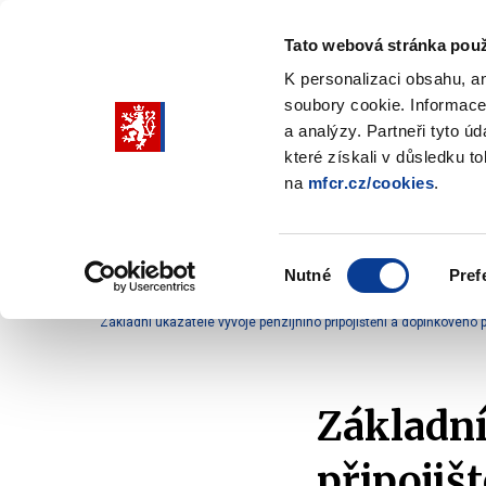
Tato webová stránka použ
K personalizaci obsahu, a
soubory cookie. Informace
Pohybujte
a analýzy. Partneři tyto ú
šipkami
které získali v důsledku t
na
mfcr.cz/cookies
.
nahoru
Ministerstvo
Rozpočtová politika
a
Zobrazit
Z
submenu
s
dolů
Ministerstvo
R
Výběr
p
Nutné
Pref
pro
souhlasu
Domů
Finanční trh
Soukromé penzijní systémy
výběr
Základní ukazatele vývoje penzijního připojištění a doplňkového
našeptaných
položek
Základní
připojiš