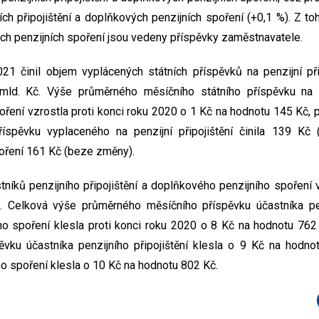
ních připojištění a doplňkových penzijních spoření (+0,1 %). Z toh
ých penzijních spoření jsou vedeny příspěvky zaměstnavatele.
021 činil objem vyplácených státních příspěvků na penzijní př
 mld. Kč. Výše průměrného měsíčního státního příspěvku na pe
oření vzrostla proti konci roku 2020 o 1 Kč na hodnotu 145 Kč,
říspěvku vyplaceného na penzijní připojištění činila 139 Kč
oření 161 Kč (beze změny).
níků penzijního připojištění a doplňkového penzijního spoření
. Celková výše průměrného měsíčního příspěvku účastníka penz
ho spoření klesla proti konci roku 2020 o 8 Kč na hodnotu 762
ěvku účastníka penzijního připojištění klesla o 9 Kč na hodno
o spoření klesla o 10 Kč na hodnotu 802 Kč.