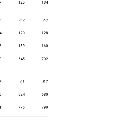
7
125
134
139
144
145
7
-1,7
7,0
4,1
3,0
1,2
4
120
128
133
137
139
6
159
160
160
161
161
0
645
702
741
770
762
7
4,1
8,7
5,6
4,0
-1,0
6
624
680
722
754
745
1
776
790
800
812
802