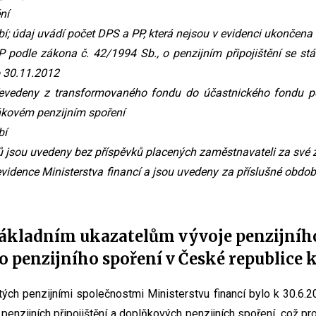
ní
bí; údaj uvádí počet DPS a PP, která nejsou v evidenci ukončena
 podle zákona č. 42/1994 Sb., o penzijním připojištění se stá
o 30.11.2012
převedeny z transformovaného fondu do účastnického fondu p
ňkovém penzijním spoření
bí
ků jsou uvedeny bez příspěvků placených zaměstnavateli za sv
evidence Ministerstva financí a jsou uvedeny za příslušné obdo
ákladním ukazatelům vývoje penzijního
 penzijního spoření v České republice k
ých penzijními společnostmi Ministerstvu financí bylo k 30.6
penzijních připojištění a doplňkových penzijních spoření, což pro