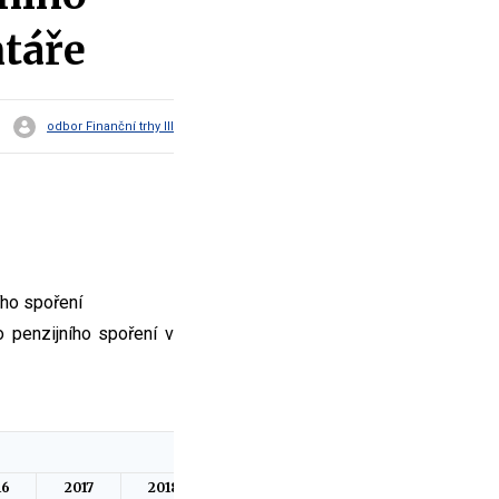
ntáře
odbor Finanční trhy III
ího spoření
 penzijního spoření v
16
2017
2018
2019
2020
2q 2021