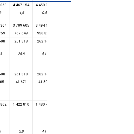
 063
4 467 154
4 450 960
4 455 638
4 424 017
4 427 994
3
-1,5
-0,4
0,1
-0,7
0,1
 304
3 709 605
3 494 140
3 327 507
3 154 028
3 071 057
759
757 549
956 820
1 128 131
1 269 989
1 356 937
508
251 818
262 167
257 666
228 142
138 562
,3
28,8
4,1
-1,7
-11,5
-39,3
508
251 818
262 167
257 666
228 142
138 562
705
41 671
41 506
29 142
19 545
12 757
 802
1 422 810
1 480 447
1 545 805
1 589 294
1 611 996
6
2,8
4,1
4,4
2,8
1,4