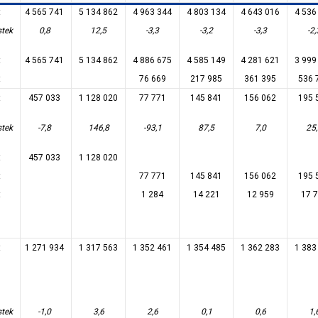
t
4 565 741
5 134 862
4 963 344
4 803 134
4 643 016
4 536
stek
0,8
12,5
-3,3
-3,2
-3,3
-2,
t
4 565 741
5 134 862
4 886 675
4 585 149
4 281 621
3 999
t
76 669
217 985
361 395
536 
t
457 033
1 128 020
77 771
145 841
156 062
195 
stek
-7,8
146,8
-93,1
87,5
7,0
25
t
457 033
1 128 020
t
77 771
145 841
156 062
195 
t
1 284
14 221
12 959
17 
t
1 271 934
1 317 563
1 352 461
1 354 485
1 362 283
1 383
stek
-1,0
3,6
2,6
0,1
0,6
1,