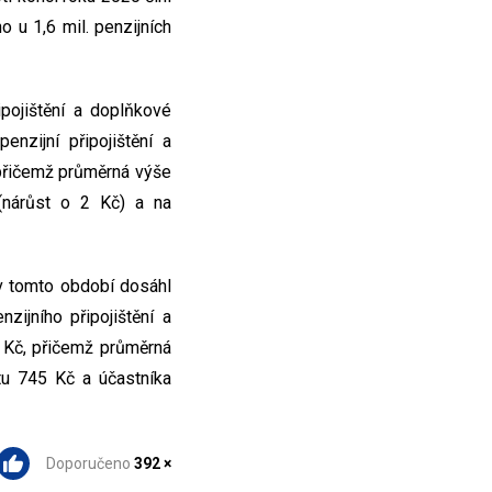
o u 1,6 mil. penzijních
ipojištění a doplňkové
nzijní připojištění a
 přičemž průměrná výše
 (nárůst o 2 Kč) a na
 v tomto období dosáhl
ijního připojištění a
 Kč, přičemž průměrná
tu 745 Kč a účastníka
Doporučeno
392 ×