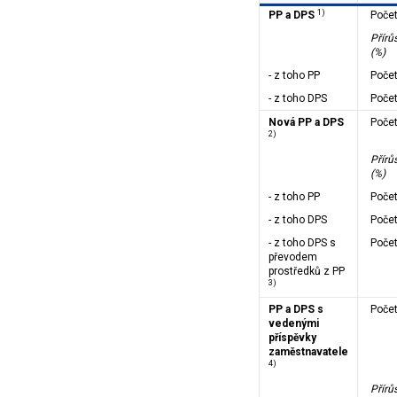
1)
PP a DPS
Poče
Přírů
(%)
- z toho PP
Poče
- z toho DPS
Poče
Nová PP a DPS
Poče
2)
Přírů
(%)
- z toho PP
Poče
- z toho DPS
Poče
- z toho DPS s
Poče
převodem
prostředků z PP
3)
PP a DPS s
Poče
vedenými
příspěvky
zaměstnavatele
4)
Přírů