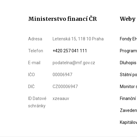
Ministerstvo financí ČR
Weby 
Adresa
Letenská 15, 118 10 Praha
Fondy EH
Telefon
+420 257 041 111
Program 
E-mail
podatelna@mf.gov.cz
Dluhopis
IČO
00006947
Státní p
DIČ
CZ00006947
Monitor 
ID Datové
xzeaauv
Finanční
schránky
Zavedení
Kapitálo