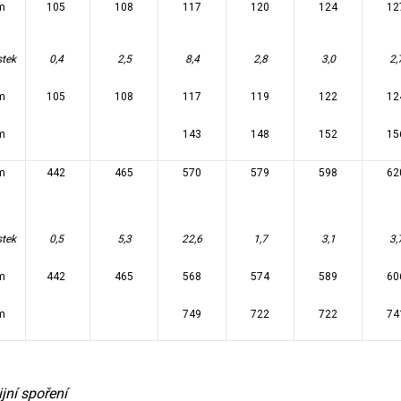
m
105
108
117
120
124
12
stek
0,4
2,5
8,4
2,8
3,0
2,
m
105
108
117
119
122
12
m
143
148
152
15
m
442
465
570
579
598
62
stek
0,5
5,3
22,6
1,7
3,1
3,
m
442
465
568
574
589
60
m
749
722
722
74
jní spoření