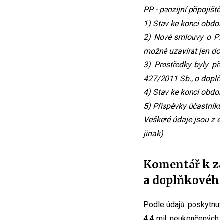
PP - penzijní připojiště
1) Stav ke konci obdo
2) Nové smlouvy o PP
možné uzavírat jen d
3) Prostředky byly 
427/2011 Sb., o dopl
4) Stav ke konci obdo
5) Příspěvky účastní
Veškeré údaje jsou z 
jinak)
Komentář k z
a doplňkového
Podle údajů poskytnut
4,4 mil. neukončených 