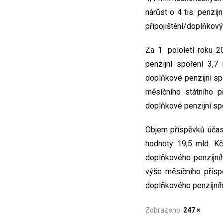
nárůst o 4 tis. penzij
připojištění/doplňkov
Za 1. pololetí roku 2
penzijní spoření 3,7
doplňkové penzijní sp
měsíčního státního p
doplňkové penzijní sp
Objem příspěvků účast
hodnoty 19,5 mld. Kč
doplňkového penzijní
výše měsíčního přísp
doplňkového penzijníh
Zobrazeno
247 ×