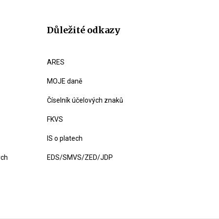
Důležité odkazy
ARES
MOJE daně
Číselník účelových znaků
FKVS
IS o platech
ých
EDS/SMVS/ZED/JDP