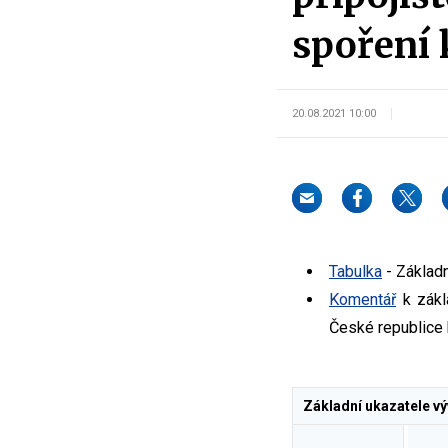
spoření 
20.08.2021 10:00
Tabulka
- Základn
Komentář
k zákl
České republice 
Základní ukazatele vý