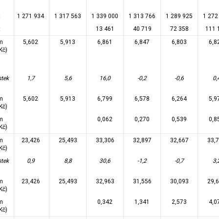
t
1 271 934
1 317 563
1 339 000
1 313 766
1 289 925
1 272
t
13 461
40 719
72 358
111 
m
5,602
5,913
6,861
6,847
6,803
6,8
Kč)
stek
1,7
5,6
16,0
-0,2
-0,6
0,
m
5,602
5,913
6,799
6,578
6,264
5,9
Kč)
m
0,062
0,270
0,539
0,8
Kč)
m
23,426
25,493
33,306
32,897
32,667
33,
Kč)
stek
0,9
8,8
30,6
-1,2
-0,7
3,
m
23,426
25,493
32,963
31,556
30,093
29,
Kč)
m
0,342
1,341
2,573
4,0
Kč)