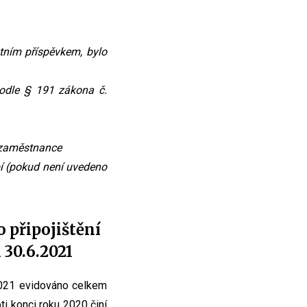
tním příspěvkem, bylo
odle § 191 zákona č.
é zaměstnance
bí (pokud není uvedeno
 připojištění
 30.6.2021
.2021 evidováno celkem
ti konci roku 2020 činí