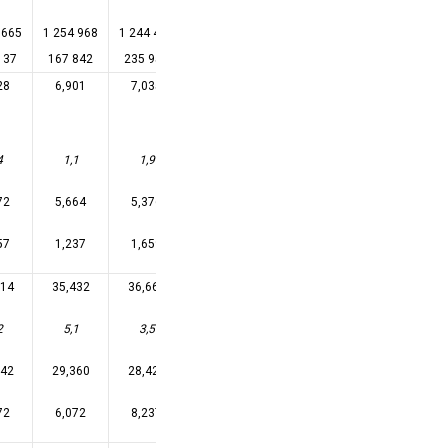
 665
1 254 968
1 244 494
1 240 325
1 223 315
1 210 784
137
167 842
235 953
305 480
365 979
401 212
28
6,901
7,035
7,254
7,390
3,747
4
1,1
1,9
3,1
1,9
-49,3
72
5,664
5,376
5,250
5,096
2,495
57
1,237
1,659
2,004
2,294
1,253
714
35,432
36,661
38,252
39,297
19,474
2
5,1
3,5
4,3
2,7
-50,4
642
29,360
28,424
28,242
27,706
13,219
72
6,072
8,237
10,010
11,590
6,255