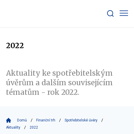
Zobrazit/skrýt
search
bar
2022
Aktuality ke spotřebitelským
úvěrům a dalším souvisejícím
tématům - rok 2022.
Domů
Finanční trh
Spotřebitelské úvěry
Aktuality
2022