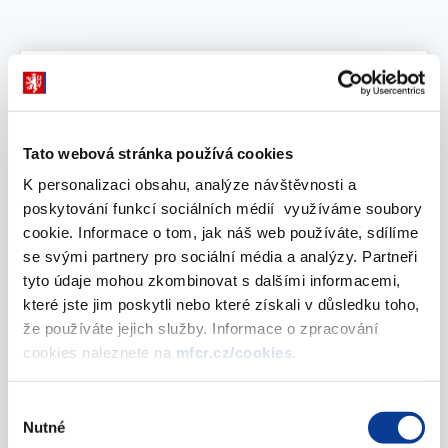
Vyberte
2022
Tato webová stránka používá cookies
leden 2022
K personalizaci obsahu, analýze návštěvnosti a
poskytování funkcí sociálních médií využíváme soubory
cookie. Informace o tom, jak náš web používáte, sdílíme
Veřejná konzultace Evropské komise ke
se svými partnery pro sociální média a analýzy. Partneři
směrnici o hypotékách
tyto údaje mohou zkombinovat s dalšími informacemi,
které jste jim poskytli nebo které získali v důsledku toho,
04. ledna 2022
že používáte jejich služby. Informace o zpracování
cookies naleznete na
mfcr.cz/cookies
.
Vyberte
2022
Výběr
Nutné
souhlasu