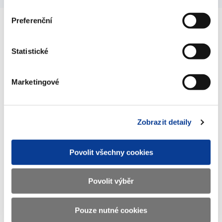
Preferenční
Ministerstvo financí ČR
Statistické
Adresa
Letenská 15, 118 10 Praha
Marketingové
Telefon
+420 257 041 111
E-mail
podatelna@mf.gov.cz
Zobrazit detaily
IČO
00006947
DIČ
CZ00006947
Povolit všechny cookies
ID Datové
xzeaauv
Povolit výběr
schránky
Pouze nutné cookies
Weby ministerstva