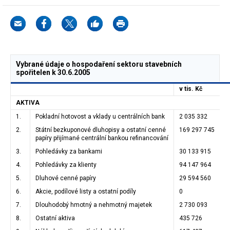
Vybrané údaje o hospodaření sektoru stavebních
spořitelen k 30.6.2005
v tis. Kč
AKTIVA
1.
Pokladní hotovost a vklady u centrálních bank
2 035 332
2.
Státní bezkuponové dluhopisy a ostatní cenné
169 297 745
papíry přijímané centrální bankou refinancování
3.
Pohledávky za bankami
30 133 915
4.
Pohledávky za klienty
94 147 964
5.
Dluhové cenné papíry
29 594 560
6.
Akcie, podílové listy a ostatní podíly
0
7.
Dlouhodobý hmotný a nehmotný majetek
2 730 093
8.
Ostatní aktiva
435 726