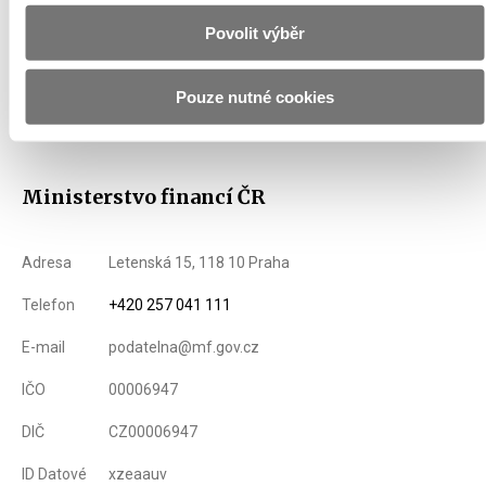
VYPLACENÁ STÁTNÍ PODPORA
15 419 362
Povolit výběr
Pouze nutné cookies
Zobrazeno
72 ×
Doporučeno
353 ×
Ministerstvo financí ČR
Adresa
Letenská 15, 118 10 Praha
Telefon
+420 257 041 111
E-mail
podatelna@mf.gov.cz
IČO
00006947
DIČ
CZ00006947
ID Datové
xzeaauv