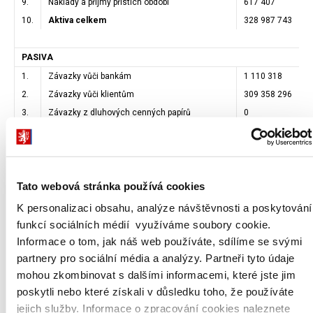
9.
Náklady a příjmy přístích období
617 407
10.
Aktiva celkem
328 987 743
PASIVA
1.
Závazky vůči bankám
1 110 318
2.
Závazky vůči klientům
309 358 296
3.
Závazky z dluhových cenných papírů
0
4.
Ostatní pasiva
2 833 497
5.
Výnosy a výdaje příštích období
1 294 801
6.
Rezervy
1 577 664
Tato webová stránka používá cookies
7.
Základní kapitál
4 450 000
8.
Rezervní fondy a ostatní fondy ze zisku
3 234 908
K personalizaci obsahu, analýze návštěvnosti a poskytování
9.
Nerozdělený zisk nebo neuhrazená ztráta z
2 140 932
funkcí sociálních médií využíváme soubory cookie.
předchozích období
Informace o tom, jak náš web používáte, sdílíme se svými
10.
Zisk nebo ztráta za účetní období
1 146 281
partnery pro sociální média a analýzy. Partneři tyto údaje
11.
Pasiva celkem
328 987 743
mohou zkombinovat s dalšími informacemi, které jste jim
poskytli nebo které získali v důsledku toho, že používáte
VÝKAZ ZISKU A ZTRÁT
jejich služby. Informace o zpracování cookies naleznete