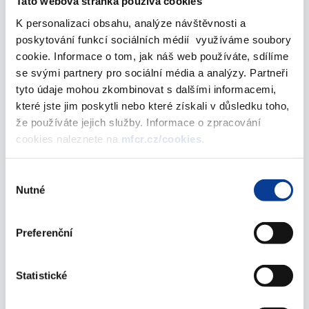
Tato webová stránka používá cookies
K personalizaci obsahu, analýze návštěvnosti a
Komentář Ministerstva financí k základním
poskytování funkcí sociálních médií využíváme soubory
ukazatelům vývoje stavebního spoření v České
cookie. Informace o tom, jak náš web používáte, sdílíme
republice k 30.6.2008
se svými partnery pro sociální média a analýzy. Partneři
01. září 2008
tyto údaje mohou zkombinovat s dalšími informacemi,
které jste jim poskytli nebo které získali v důsledku toho,
Základní ukazatele vývoje stavebního spoření v
že používáte jejich služby. Informace o zpracování
České republice - k 30.6.2008
cookies naleznete na
mfcr.cz/cookies
.
01. září 2008
Výběr
Komentář Ministerstva financí k základním
Nutné
souhlasu
ukazatelům vývoje stavebního spoření v České
republice k 31.3.2008
Preferenční
19. května 2008
Základní ukazatele vývoje stavebního spoření v
Statistické
České republice