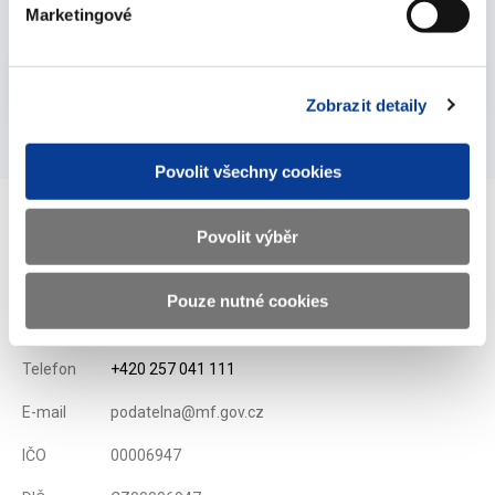
19. května 2008
Marketingové
Vyberte
2008
Zobrazit detaily
Povolit všechny cookies
Povolit výběr
Ministerstvo financí ČR
Pouze nutné cookies
Adresa
Letenská 15, 118 10 Praha
Telefon
+420 257 041 111
E-mail
podatelna@mf.gov.cz
IČO
00006947