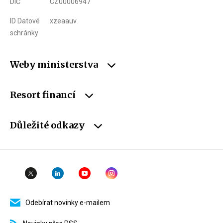
DIČ
CZ00006947
ID Datové
xzeaauv
schránky
Weby ministerstva
Resort financí
Důležité odkazy
Odebírat novinky e-mailem