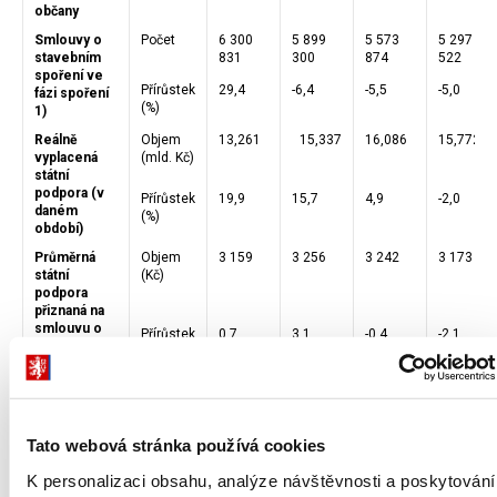
občany
Smlouvy o
Počet
6 300
5 899
5 573
5 297
stavebním
831
300
874
522
spoření ve
Přírůstek
29,4
-6,4
-5,5
-5,0
fázi spoření
(%)
1)
Reálně
Objem
13,261
15,337
16,086
15,772
vyplacená
(mld. Kč)
státní
podpora (v
Přírůstek
19,9
15,7
4,9
-2,0
daném
(%)
období)
Průměrná
Objem
3 159
3 256
3 242
3 173
státní
(Kč)
podpora
přiznaná na
smlouvu o
Přírůstek
0,7
3,1
-0,4
-2,1
stavebním
(%)
spoření za
příslušný rok
Naspořená
Objem
236,815
287,077
328,987
359,848
částka 1)
(mld. Kč)
Tato webová stránka používá cookies
Přírůstek
31,4
21,2
14,6
9,4
(%)
K personalizaci obsahu, analýze návštěvnosti a poskytování