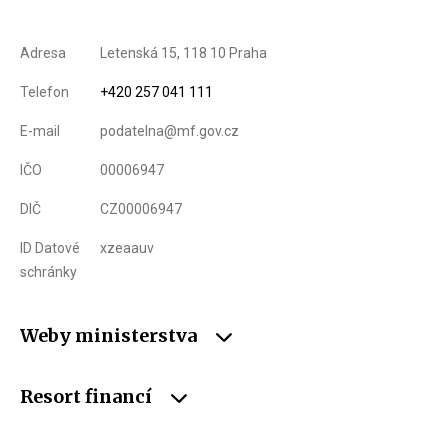
Adresa
Letenská 15, 118 10 Praha
Telefon
+420 257 041 111
E-mail
podatelna@mf.gov.cz
IČO
00006947
DIČ
CZ00006947
ID Datové
xzeaauv
schránky
Weby ministerstva
Resort financí