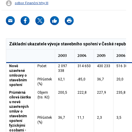
odbor Finanční trhy III
Základní ukazatele vývoje stavebního spoření v České republice
2003
2004
2005
2006
Nově
Počet
2 097
314 650
430 233
516 385
uzavřené
338
smlouvy o
Přírůstek
62,1
-85,0
36,7
20,0
stavebním
(%)
spoření
Průměrná
Objem
200,5
222,8
227,9
235,8
cílová částka
(tis. Kč)
u nově
uzavřených
smluv o
stavebním
Přírůstek
36,7
11,1
2,3
3,5
spoření
(%)
fyzickými
osobami -