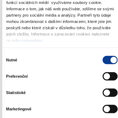
Úvěry
Počet
685 740
786 483
857 875
900 653
funkcí sociálních médií využíváme soubory cookie.
celkem 1)
Informace o tom, jak náš web používáte, sdílíme se svými
v tom: ze
488 850
549 698
582 867
587 501
partnery pro sociální média a analýzy. Partneři tyto údaje
stavebního
mohou zkombinovat s dalšími informacemi, které jste jim
spoření
poskytli nebo které získali v důsledku toho, že používáte
překlenovací
196 890
236 785
275 008
313 152
2)
jejich služby. Informace o zpracování cookies naleznete
Přírůstek
20,5
14,7
9,1
5,0
na
mfcr.cz/cookies
.
(%)
Úvěry
Objem
63,597
84,184
108,063
135,450
Výběr
celkem 1)
(mld. Kč)
Nutné
souhlasu
v tom: ze
25,099
28,735
31,751
35,073
stavebního
spoření
Preferenční
překlenovací
38,498
55,449
76,312
100,377
2)
Přírůstek
37,3
32,4
28,4
25,3
(%)
Statistické
Úvěry
Poměr
26,9
29,3
32,8
37,6
celkem /
(%)
naspořená
Marketingové
částka