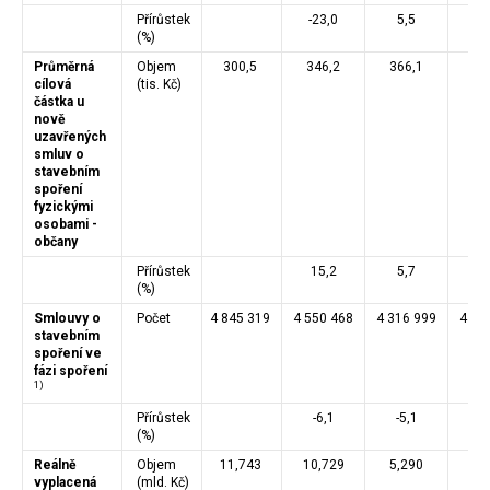
Přírůstek
-23,0
5,5
3
(%)
Průměrná
Objem
300,5
346,2
366,1
37
cílová
(tis. Kč)
částka u
nově
uzavřených
smluv o
stavebním
spoření
fyzickými
osobami -
občany
Přírůstek
15,2
5,7
1
(%)
Smlouvy o
Počet
4 845 319
4 550 468
4 316 999
4 06
stavebním
spoření ve
fázi spoření
1)
Přírůstek
-6,1
-5,1
-5
(%)
Reálně
Objem
11,743
10,729
5,290
4,
vyplacená
(mld. Kč)