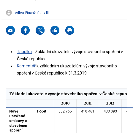
odbor Finanční trhy III
Tabulka
- Základní ukazatele vývoje stavebního spoření v
České republice
Komentář
k základním ukazatelům vývoje stavebního
spoření v České republice k 31.3.2019
Základní ukazatele vývoje stavebního spoření v České republic
2010
2011
2012
20
Nově
Počet
532 765
410 461
433 093
449
uzavřené
smlouvy o
stavebním
spoření