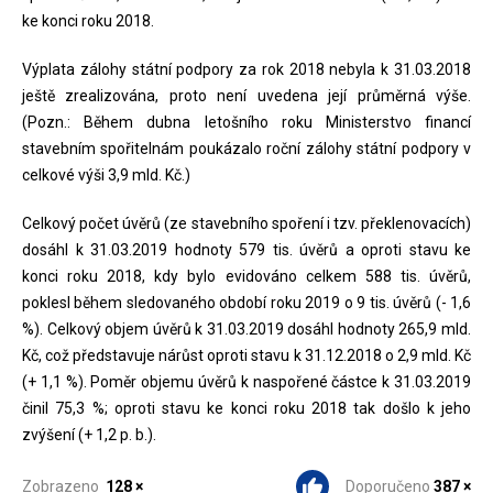
ke konci roku 2018.
Výplata zálohy státní podpory za rok 2018 nebyla k 31.03.2018
ještě zrealizována, proto není uvedena její průměrná výše.
(Pozn.: Během dubna letošního roku Ministerstvo financí
stavebním spořitelnám poukázalo roční zálohy státní podpory v
celkové výši 3,9 mld. Kč.)
Celkový počet úvěrů (ze stavebního spoření i tzv. překlenovacích)
dosáhl k 31.03.2019 hodnoty 579 tis. úvěrů a oproti stavu ke
konci roku 2018, kdy bylo evidováno celkem 588 tis. úvěrů,
poklesl během sledovaného období roku 2019 o 9 tis. úvěrů (- 1,6
%). Celkový objem úvěrů k 31.03.2019 dosáhl hodnoty 265,9 mld.
Kč, což představuje nárůst oproti stavu k 31.12.2018 o 2,9 mld. Kč
(+ 1,1 %). Poměr objemu úvěrů k naspořené částce k 31.03.2019
činil 75,3 %; oproti stavu ke konci roku 2018 tak došlo k jeho
zvýšení (+ 1,2 p. b.).
Zobrazeno
128 ×
Doporučeno
387 ×