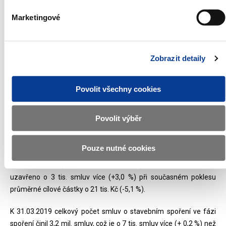
Stav ke konci období
2)
Úvěry podle § 5 odst. 5 zákona č. 96/1993 Sb., o stavebním
Marketingové
spoření a státní podpoře stavebního spoření, ve znění pozdějších
předpisů
Zobrazit detaily
Komentář k základním ukazatelům vývoje
stavebního spoření v České republice k
31.3.2019
Povolit všechny cookies
V 1. čtvrtletí roku 2019 bylo podle údajů stavebních spořitelen
poskytnutých Ministerstvu financí uzavřeno 113 tis. nových
Povolit výběr
smluv o stavebním spoření s celkovou hodnotou cílové částky
44,5 mld. Kč. Průměrná cílová částka u smluv, které uzavřely
Pouze nutné cookies
fyzické osoby, dosáhla výše 394 tis. Kč. Ve sledovaném období
roku 2019 tak bylo v porovnání se stejným obdobím roku 2018
uzavřeno o 3 tis. smluv více (+3,0 %) při současném poklesu
průměrné cílové částky o 21 tis. Kč (-5,1 %).
K 31.03.2019 celkový počet smluv o stavebním spoření ve fázi
spoření činil 3,2 mil. smluv, což je o 7 tis. smluv více (+ 0,2 %) než