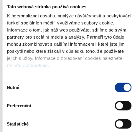
v tom: ze
564 633
552 999
521 312
471
Tato webová stránka používá cookies
stavebního
spoření
K personalizaci obsahu, analýze návštěvnosti a poskytování
překlenovací
428 724
403 660
373 046
343
funkcí sociálních médií využíváme soubory cookie.
2)
Informace o tom, jak náš web používáte, sdílíme se svými
Přírůstek
-3,7
-6,5
-8
(%)
partnery pro sociální média a analýzy. Partneři tyto údaje
mohou zkombinovat s dalšími informacemi, které jste jim
Úvěry
Objem
293,362
293,115
282,217
261
1)
celkem
(mld. Kč)
poskytli nebo které získali v důsledku toho, že používáte
v tom: ze
53,069
55,780
55,709
51,
jejich služby. Informace o zpracování cookies naleznete
stavebního
na
mfcr.cz/cookies
.
spoření
překlenovací
240,294
237,335
226,508
209
2)
Výběr
Přírůstek
-0,1
-3,7
-7
Nutné
souhlasu
(%)
Úvěry
Poměr
68,2
67,6
64,9
60
celkem /
(%)
Preferenční
naspořená
částka
Statistické
1)