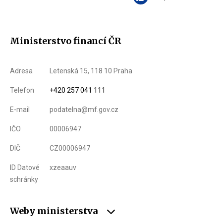
Ministerstvo financí ČR
Adresa
Letenská 15, 118 10 Praha
Telefon
+420 257 041 111
E-mail
podatelna@mf.gov.cz
IČO
00006947
DIČ
CZ00006947
ID Datové
xzeaauv
schránky
Weby ministerstva