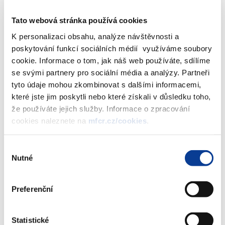
Tato webová stránka používá cookies
K personalizaci obsahu, analýze návštěvnosti a
Výměr MF č. 3/16/2005 kterým se stanoví maximální ceny
poskytování funkcí sociálních médií využíváme soubory
výrobků kódů SKP 15.88, 17.52, 18.23, 21.22, 23.30, 24.42,
cookie. Informace o tom, jak náš web používáte, sdílíme
24.52, 33.10, 33.40, 36.63 (čís. cel. saz. 2106, 28, 30, 48, 64,
se svými partnery pro sociální média a analýzy. Partneři
90) 1. dodatek
tyto údaje mohou zkombinovat s dalšími informacemi,
které jste jim poskytli nebo které získali v důsledku toho,
že používáte jejich služby. Informace o zpracování
Zobrazeno
51 ×
Doporučeno
1735 ×
cookies naleznete na
mfcr.cz/cookies
.
Výběr
Ministerstvo financí ČR
Nutné
souhlasu
Adresa
Letenská 15, 118 10 Praha
Preferenční
Telefon
+420 257 041 111
Statistické