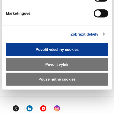
E-mail
podatelna@mf.gov.cz
IČO
00006947
Marketingové
DIČ
CZ00006947
ID Datové
xzeaauv
Zobrazit detaily
schránky
Povolit všechny cookies
Weby ministerstva
Povolit výběr
Resort financí
Pouze nutné cookies
Důležité odkazy