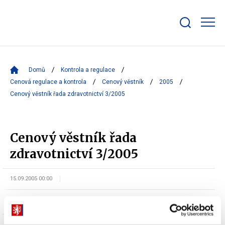
Zobrazit/skrýt
search
bar
Domů
Kontrola a regulace
Cenová regulace a kontrola
Cenový věstník
2005
Cenový věstník řada zdravotnictví 3/2005
Cenový věstník řada
zdravotnictví 3/2005
15.09.2005 00:00
oddělení Cenová politika