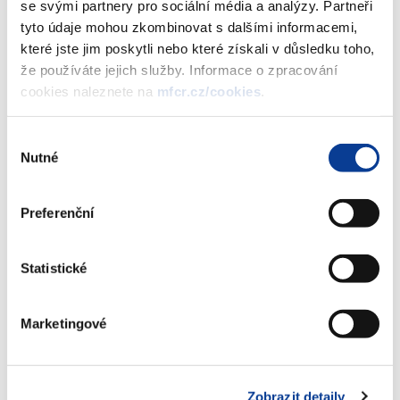
se svými partnery pro sociální média a analýzy. Partneři
tyto údaje mohou zkombinovat s dalšími informacemi,
Dokumenty ke stažení
které jste jim poskytli nebo které získali v důsledku toho,
že používáte jejich služby. Informace o zpracování
cookies naleznete na
mfcr.cz/cookies
.
Cenový věstník 2007-01
(1,9 MB)
Výběr
Nutné
souhlasu
Stáhnout vybrané (
0
)
Preferenční
Stáhnout vše
Statistické
Marketingové
Zobrazeno
128 ×
Doporučeno
1812 ×
Zobrazit detaily