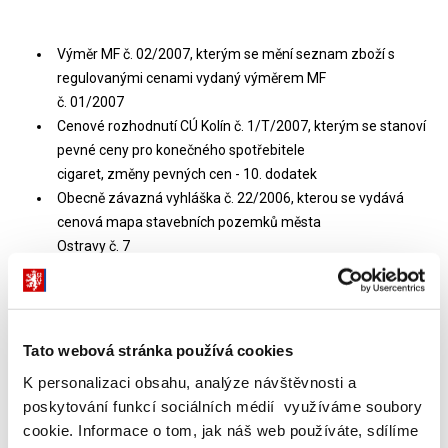
Výměr MF č. 02/2007, kterým se mění seznam zboží s
regulovanými cenami vydaný výměrem MF
č. 01/2007
Cenové rozhodnutí CÚ Kolín č. 1/T/2007, kterým se stanoví
pevné ceny pro konečného spotřebitele
cigaret, změny pevných cen - 10. dodatek
Obecně závazná vyhláška č. 22/2006, kterou se vydává
cenová mapa stavebních pozemků města
Ostravy č. 7
Obecně závazná vyhláška č. 7/2006, kterou se vydává 11.
cenová mapa stavebních pozemků statutárního
města Mladá Boleslav
Přehled cenových map stavebních pozemků obcí (CMSP)-
Tato webová stránka používá cookies
[stav k 31. 12. 2006]
K personalizaci obsahu, analýze návštěvnosti a
Oprava tiskové chyby
poskytování funkcí sociálních médií využíváme soubory
cookie. Informace o tom, jak náš web používáte, sdílíme