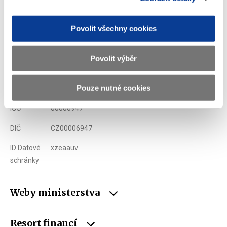
Ministerstvo financí ČR
Povolit všechny cookies
Adresa
Letenská 15, 118 10 Praha
Povolit výběr
Telefon
+420 257 041 111
Pouze nutné cookies
E-mail
podatelna@mf.gov.cz
IČO
00006947
DIČ
CZ00006947
ID Datové
xzeaauv
schránky
Weby ministerstva
Resort financí