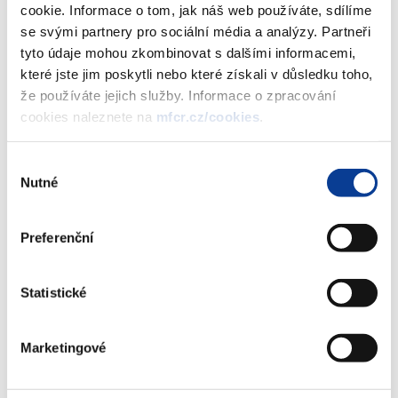
silniční linkové osobní autobusové dopravě
cookie. Informace o tom, jak náš web používáte, sdílíme
se svými partnery pro sociální média a analýzy. Partneři
tyto údaje mohou zkombinovat s dalšími informacemi,
které jste jim poskytli nebo které získali v důsledku toho,
Dokumenty ke stažení
že používáte jejich služby. Informace o zpracování
cookies naleznete na
mfcr.cz/cookies
.
Cenový věstník 2007-14
(229 kB)
Výběr
Nutné
souhlasu
Stáhnout vybrané (
0
)
Preferenční
Statistické
Stáhnout vše
Marketingové