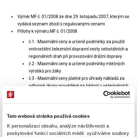
Výměr MF č. 01/2008 ze dne 29. listopadu 2007, kterým se
vydává seznam zboží s regulovanými cenami
Přílohy k výměru MF č. 01/2008
č.1 - Maximální ceny a určené podmínky za použití
vnitrostátní železniční dopravní cesty celostátních a
regionálních drah při provozování drážní dopravy
č.2 - Maximální ceny a určené podmínky mléčných
výrobků pro žáky
č.3 - Maximální ceny platné pro úhrady nákladů za
odborné úkony prováděné na žádost u veterinárních
léčivých přípravků Ústavem pro státní kontrolu
veterinárních biopreparátů a léčiv
č.4 - Určené podmínky v integrované dopravě
č.5 - Určené podmínky v železniční veřejné
Tato webová stránka používá cookies
vnitrostátní pravidelné osobní dopravě
K personalizaci obsahu, analýze návštěvnosti a
č.6 - Ceny a určené podmínky ve veřejné vnitrostátní
poskytování funkcí sociálních médií využíváme soubory