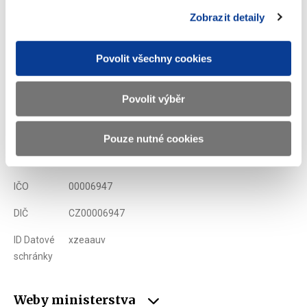
Zobrazeno
120 ×
Doporučeno
1760 ×
Zobrazit detaily
Povolit všechny cookies
Ministerstvo financí ČR
Povolit výběr
Adresa
Letenská 15, 118 10 Praha
Telefon
+420 257 041 111
Pouze nutné cookies
E-mail
podatelna@mf.gov.cz
IČO
00006947
DIČ
CZ00006947
ID Datové
xzeaauv
schránky
Weby ministerstva