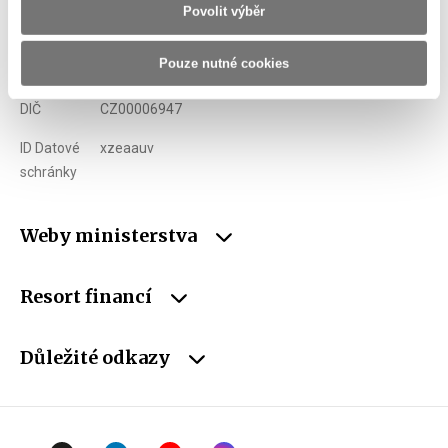
Povolit výběr
E-mail
podatelna@mf.gov.cz
Pouze nutné cookies
IČO
00006947
DIČ
CZ00006947
ID Datové
xzeaauv
schránky
Weby ministerstva
Resort financí
Důležité odkazy