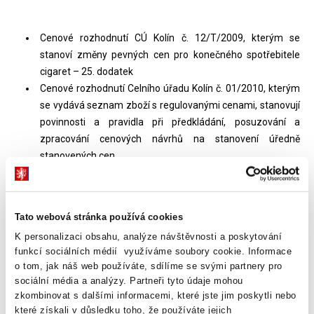
Cenové rozhodnutí CÚ Kolín č. 12/T/2009, kterým se
stanoví změny pevných cen pro konečného spotřebitele
cigaret – 25. dodatek
Cenové rozhodnutí Celního úřadu Kolín č. 01/2010, kterým
se vydává seznam zboží s regulovanými cenami, stanovují
povinnosti a pravidla při předkládání, posuzování a
zpracování cenových návrhů na stanovení úředně
stanovených cen.
Sdělení MF
Tato webová stránka používá cookies
K personalizaci obsahu, analýze návštěvnosti a poskytování
Dokumenty ke stažení
funkcí sociálních médií využíváme soubory cookie. Informace
o tom, jak náš web používáte, sdílíme se svými partnery pro
sociální média a analýzy. Partneři tyto údaje mohou
zkombinovat s dalšími informacemi, které jste jim poskytli nebo
Cenový věstník 2009-14
(75 kB)
které získali v důsledku toho, že používáte jejich