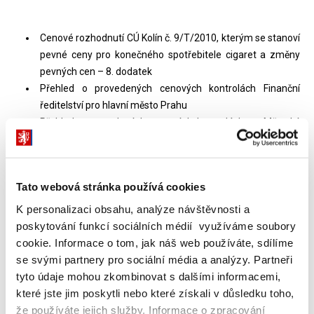
Cenové rozhodnutí CÚ Kolín č. 9/T/2010, kterým se stanoví
pevné ceny pro konečného spotřebitele cigaret a změny
pevných cen – 8. dodatek
Přehled o provedených cenových kontrolách Finanční
ředitelství pro hlavní město Prahu
Přehled o provedených cenových kontrolách za Městský
úřad Hodonín, obecní živnostenský úřad Město Hodonín,
Masarykovo nám. 53/1, 695 35 HODONÍN
Tato webová stránka používá cookies
K personalizaci obsahu, analýze návštěvnosti a
Dokumenty ke stažení
poskytování funkcí sociálních médií využíváme soubory
cookie. Informace o tom, jak náš web používáte, sdílíme
se svými partnery pro sociální média a analýzy. Partneři
tyto údaje mohou zkombinovat s dalšími informacemi,
Cenový věstník 2010-11
(83 kB)
které jste jim poskytli nebo které získali v důsledku toho,
že používáte jejich služby. Informace o zpracování