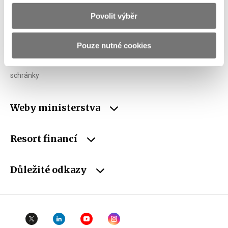
E-mail
podatelna@mf.gov.cz
Povolit výběr
IČO
00006947
DIČ
CZ00006947
Pouze nutné cookies
ID Datové
xzeaauv
schránky
Weby ministerstva
Resort financí
Důležité odkazy