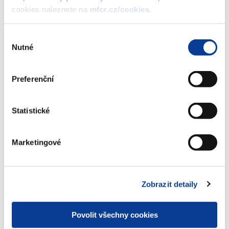
cookies naleznete na
mfcr.cz/cookies
.
Stáhnout vybrané (
0
)
Výběr
Nutné
souhlasu
Stáhnout vše
Preferenční
Statistické
Zobrazeno
85 ×
Doporučeno
958 ×
Marketingové
Ministerstvo financí ČR
Zobrazit detaily
Adresa
Letenská 15, 118 10 Praha
Telefon
+420 257 041 111
Povolit všechny cookies