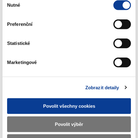
Nutné
souhlasu
Magistrát města Zlína – odbor živnostenský – Přehled o
provedených cenových kontrolách a rozhodnutí o uložení
pokuty za rok 2010
Preferenční
Statistické
Dokumenty ke stažení
Marketingové
Cenový věstník 2011-03
(406 kB)
Zobrazit detaily
Stáhnout vybrané (
0
)
Povolit všechny cookies
Stáhnout vše
Povolit výběr