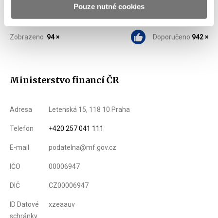
Pouze nutné cookies
Zobrazeno
94 ×
Doporučeno
942 ×
Ministerstvo financí ČR
Adresa
Letenská 15, 118 10 Praha
Telefon
+420 257 041 111
E-mail
podatelna@mf.gov.cz
IČO
00006947
DIČ
CZ00006947
ID Datové
xzeaauv
schránky