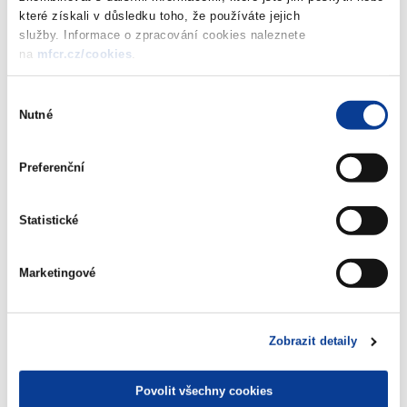
které získali v důsledku toho, že používáte jejich
Cenový věstník 12/2022
(499 kB)
služby. Informace o zpracování cookies naleznete
na
mfcr.cz/cookies
.
Stáhnout vybrané (
0
)
Výběr
Nutné
souhlasu
Stáhnout vše
Preferenční
Statistické
Zobrazeno
226 ×
Doporučeno
849 ×
Marketingové
Zobrazit detaily
Ministerstvo financí ČR
Povolit všechny cookies
Adresa
Letenská 15, 118 10 Praha