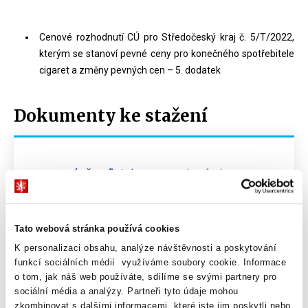
Cenové rozhodnutí CÚ pro Středočeský kraj č. 5/T/2022,
kterým se stanoví pevné ceny pro konečného spotřebitele
cigaret a změny pevných cen – 5. dodatek
Dokumenty ke stažení
Cenový věstník 12/2022
PDF (499kB)
Tato webová stránka používá cookies
K personalizaci obsahu, analýze návštěvnosti a poskytování
funkcí sociálních médií využíváme soubory cookie. Informace
Dokumenty ke stažení
o tom, jak náš web používáte, sdílíme se svými partnery pro
sociální média a analýzy. Partneři tyto údaje mohou
zkombinovat s dalšími informacemi, které jste jim poskytli nebo