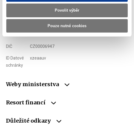
Povolit výběr
Telefon
+420 257 041 111
E-mail
podatelna@mf.gov.cz
Pouze nutné cookies
IČO
00006947
DIČ
CZ00006947
ID Datové
xzeaauv
schránky
Weby ministerstva
Resort financí
Důležité odkazy