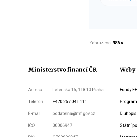
Zobrazeno
986 ×
Ministerstvo financí ČR
Weby 
Adresa
Letenská 15, 118 10 Praha
Fondy EH
Telefon
+420 257 041 111
Program 
E-mail
podatelna@mf.gov.cz
Dluhopis
IČO
00006947
Státní p