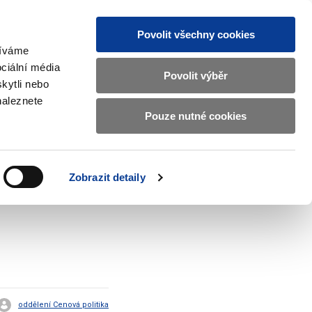
Povolit všechny cookies
žíváme
CZ
EN
ciální média
Základní
Povolit výběr
kytli nebo
informace
naleznete
o
Pouze nutné cookies
ahraničí a EU
Kontrola a regulace
Ministerstvu
Zobrazit
Zobrazit
submenu
submenu
financí
Zahraničí
Kontrola
a
a
v
Zobrazit detaily
EU
regulace
českém
znakovém
jazyce.
oddělení Cenová politika