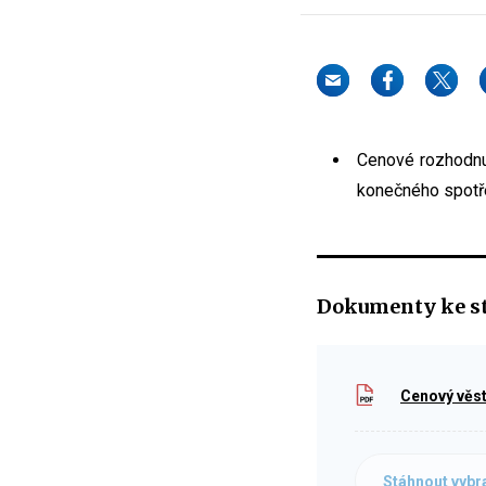
Cenové rozhodnu
konečného spotře
Dokumenty ke s
Cenový věst
Stáhnout vybr