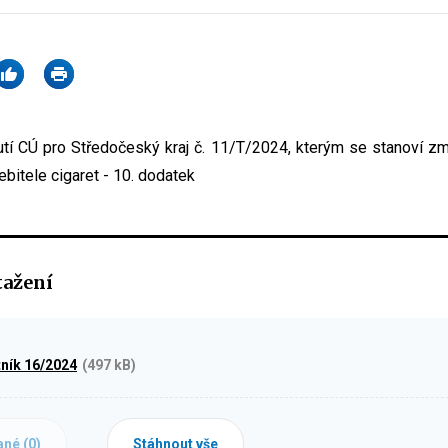
tí CÚ pro Středočeský kraj č. 11/T/2024, kterým se stanoví z
bitele cigaret - 10. dodatek
tažení
ník 16/2024
(497 kB)
ané (
0
)
Stáhnout vše