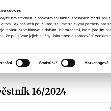
ívá cookies
nalýze návštěvnosti a poskytování funkcí sociálních médií vyu
Vyhledat
 o tom, jak náš web používáte, sdílíme se svými partnery pro so
daje mohou zkombinovat s dalšími informacemi, které jste jim pos
oho, že používáte jejich služby. Informace o zpracování cookies 
Finanční trh
Daně a účetnictví
Z
obrazit
Zobrazit
Zobrazit
ubmenu
submenu
submenu
ozpočtová
Finanční
Daně
olitika
trh
a
erenční
Statistické
Marketingové
účetnictví
ontrola
Cenový věstník
2024
Cenový věstník 16/2024
ěstník 16/2024