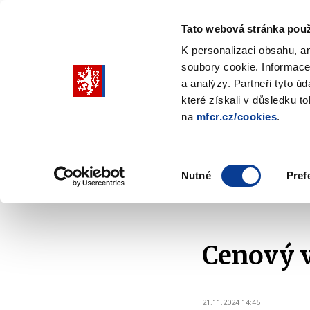
Tato webová stránka použ
K personalizaci obsahu, a
soubory cookie. Informace
Pohybujte
a analýzy. Partneři tyto ú
šipkami
které získali v důsledku t
na
mfcr.cz/cookies
.
nahoru
Ministerstvo
Rozpočtová politika
a
Zobrazit
Z
submenu
s
dolů
Ministerstvo
R
Výběr
p
Nutné
Pref
pro
souhlasu
Domů
Kontrola a regulace
Cenová regulace a k
výběr
našeptaných
položek
Cenový v
21.11.2024 14:45