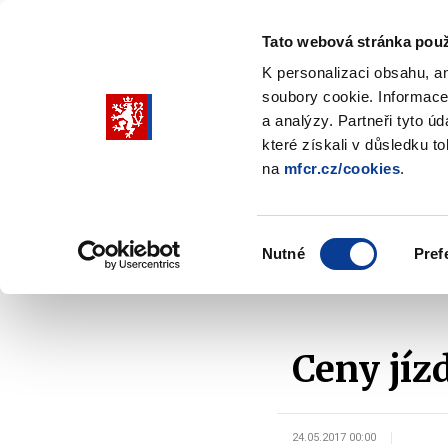
Tato webová stránka použ
K personalizaci obsahu, a
soubory cookie. Informace
Pohybujte
a analýzy. Partneři tyto ú
šipkami
které získali v důsledku t
na
mfcr.cz/cookies
.
nahoru
Ministerstvo
Rozpočtová politika
a
Zobrazit
Z
submenu
s
dolů
Ministerstvo
R
Výběr
p
Nutné
Pref
pro
souhlasu
Domů
Kontrola a regulace
Cenová regulace a k
výběr
našeptaných
položek
Ceny jíz
24.05.2017 00:00