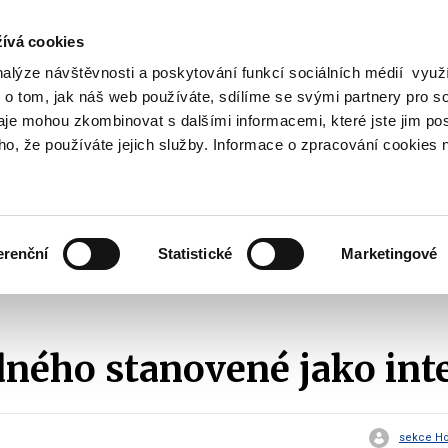
ívá cookies
nalýze návštěvnosti a poskytování funkcí sociálních médií vyu
Vyhledat
 o tom, jak náš web používáte, sdílíme se svými partnery pro so
daje mohou zkombinovat s dalšími informacemi, které jste jim pos
oho, že používáte jejich služby. Informace o zpracování cookies 
Finanční trh
Daně a účetnictví
Z
obrazit
Zobrazit
Zobrazit
ubmenu
submenu
submenu
ozpočtová
Finanční
Daně
olitika
trh
a
erenční
Statistické
Marketingové
účetnictví
ontrola
Stanoviska a odpovědi
2017
Ceny jízdného stanovené jako 
dného stanovené jako int
sekce Hos