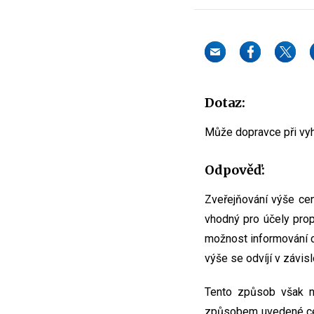
Dotaz:
Může dopravce při vyhl
Odpověď:
Zveřejňování výše cen 
vhodný pro účely prop
možnost informování c
výše se odvíjí v závisl
Tento způsob však ne
způsobem uvedené ce