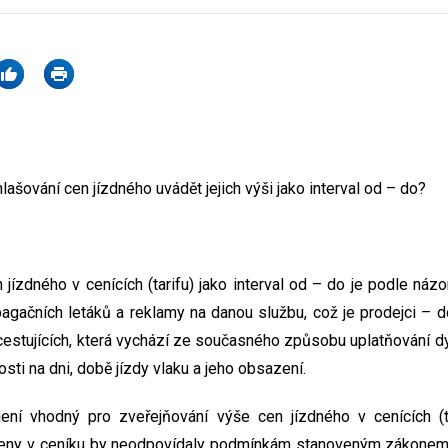
ašování cen jízdného uvádět jejich výši jako interval od – do?
jízdného v cenících (tarifu) jako interval od – do je podle názo
agačních letáků a reklamy na danou službu, což je prodejci – d
estujících, která vychází ze současného způsobu uplatňování dy
osti na dni, době jízdy vlaku a jeho obsazení.
ní vhodný pro zveřejňování výše cen jízdného v cenících (t
ny v ceníku by neodpovídaly podmínkám stanoveným zákonem 