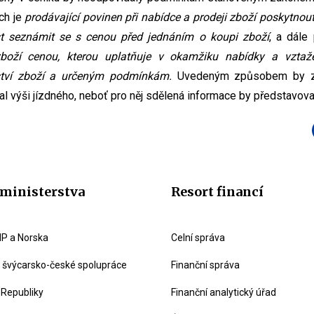
ch je
prodávající povinen při nabídce a prodeji zboží poskytnout
t seznámit se s cenou před jednáním o koupi zboží
, a dále
zboží cenou, kterou uplatňuje v okamžiku nabídky a vzta
tví zboží a určeným podmínkám.
Uvedeným způsobem by zák
 výši jízdného, neboť pro něj sdělená informace by představova
ministerstva
Resort financí
P a Norska
Celní správa
švýcarsko-české spolupráce
Finanční správa
 Republiky
Finanční analytický úřad