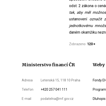
odst. 2 zákona o cená
tak, aby měl možnos
ustanovení
označit 
jednotkovému množs
daném okamžiku neznal
Zobrazeno
120 ×
Ministerstvo financí ČR
Weby 
Adresa
Letenská 15, 118 10 Praha
Fondy EH
Telefon
+420 257 041 111
Program 
E-mail
podatelna@mf.gov.cz
Dluhopis