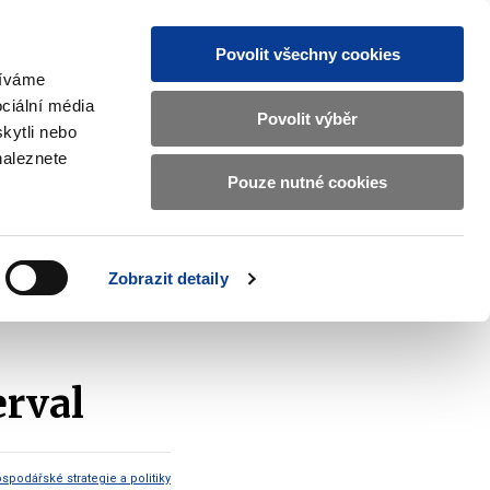
Povolit všechny cookies
žíváme
CZ
EN
ciální média
Základní
Povolit výběr
kytli nebo
informace
naleznete
o
Pouze nutné cookies
ahraničí a EU
Kontrola a regulace
Ministerstvu
Zobrazit
Zobrazit
submenu
submenu
financí
Zahraničí
Kontrola
a
a
v
Zobrazit detaily
EU
regulace
interval
českém
znakovém
jazyce.
erval
podářské strategie a politiky