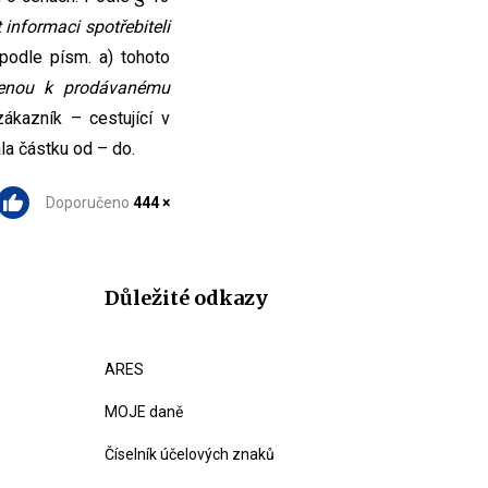
 informaci spotřebiteli
 podle písm. a) tohoto
ženou k prodávanému
azník – cestující v
la částku od – do.
Doporučeno
444 ×
Důležité odkazy
ARES
MOJE daně
Číselník účelových znaků