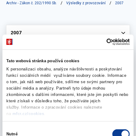
Archiv - Zákon č. 202/1990 Sb.
Výsledky z provozování
2007
Vyberte
2007
květen 2008
Tato webová stránka používá cookies
K personalizaci obsahu, analýze návštěvnosti a poskytování
funkcí sociálních médií využíváme soubory cookie. Informace
o tom, jak náš web používáte, sdílíme se svými partnery pro
Přehled výsledků z provozování loterií a jiných
sociální média a analýzy. Partneři tyto údaje mohou
podobných her za rok 2007
zkombinovat s dalšími informacemi, které jste jim poskytli nebo
které získali v důsledku toho, že používáte jejich
28. května 2008
služby. Informace o zpracování cookies naleznete
na
mfcr.cz/cookies
.
Vyberte
2007
Výběr
Nutné
souhlasu