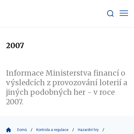
Zobrazit/skrýt
search
bar
2007
Informace Ministerstva financí o
výsledcích z provozování loterií a
jiných podobných her - v roce
2007.
Domů
Kontrola a regulace
Hazardní hry