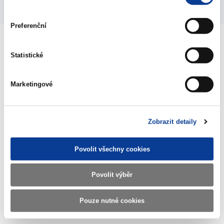
Preferenční
Statistické
Ministerstvo financí ČR
Marketingové
Adresa
Letenská 15, 118 10 Praha
Telefon
+420 257 041 111
Zobrazit detaily
E-mail
podatelna@mf.gov.cz
Povolit všechny cookies
IČO
00006947
DIČ
CZ00006947
Povolit výběr
ID Datové
xzeaauv
schránky
Pouze nutné cookies