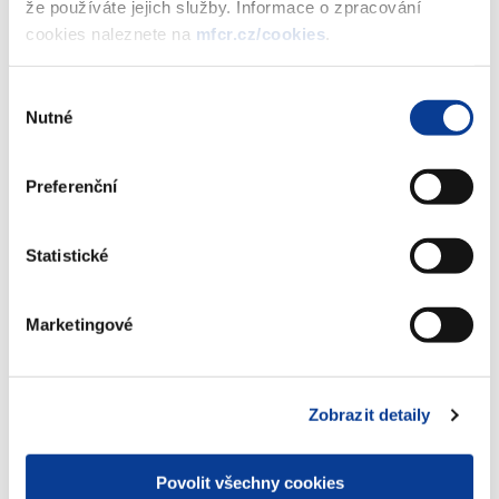
že používáte jejich služby. Informace o zpracování
cookies naleznete na
mfcr.cz/cookies
.
Stáhnout vybrané (
0
)
Výběr
Nutné
souhlasu
Stáhnout vše
Preferenční
Statistické
Zobrazeno
401 ×
Doporučeno
263 ×
Marketingové
Ministerstvo financí ČR
Zobrazit detaily
Adresa
Letenská 15, 118 10 Praha
Povolit všechny cookies
Telefon
+420 257 041 111