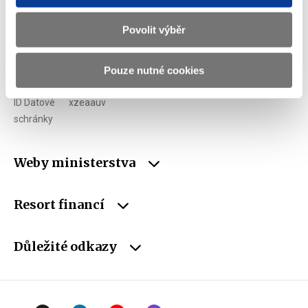
E-mail
podatelna@mf.gov.cz
Povolit výběr
IČO
00006947
Pouze nutné cookies
DIČ
CZ00006947
ID Datové
xzeaauv
schránky
Weby ministerstva
Resort financí
Důležité odkazy