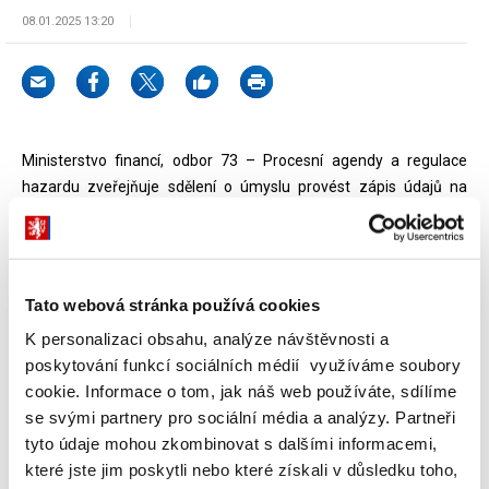
08.01.2025 13:20
Ministerstvo financí, odbor 73 – Procesní agendy a regulace
hazardu zveřejňuje sdělení o úmyslu provést zápis údajů na
Seznam nepovolených internetových her.
Dokumenty ke stažení
Tato webová stránka používá cookies
K personalizaci obsahu, analýze návštěvnosti a
poskytování funkcí sociálních médií využíváme soubory
Sdělení o úmyslu provést zápis na
cookie. Informace o tom, jak náš web používáte, sdílíme
Seznam nepovolených internetových
se svými partnery pro sociální média a analýzy. Partneři
her č. j. MF-265/2025/7303-1
tyto údaje mohou zkombinovat s dalšími informacemi,
(265 kB)
které jste jim poskytli nebo které získali v důsledku toho,