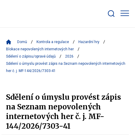
Zobrazit/skrýt
search
bar
Domů
Kontrola a regulace
Hazardní hry
Blokace nepovolených internetových her
Sdělení o zápisu/opravě údajů
2026
Sdělení o úmyslu provést zápis na Seznam nepovolených internetových
her č. j. MF-144/2026/7303-41
Sdělení o úmyslu provést zápis
na Seznam nepovolených
internetových her č. j. MF-
144/2026/7303-41