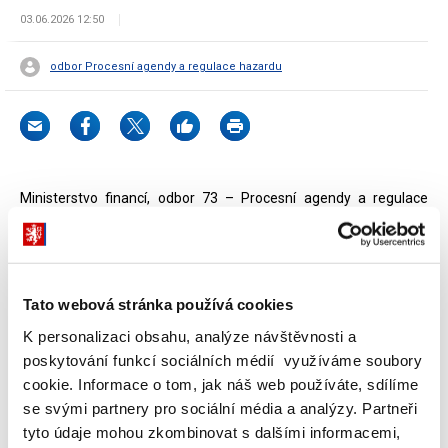
03.06.2026 12:50
odbor Procesní agendy a regulace hazardu
Ministerstvo financí, odbor 73 – Procesní agendy a regulace
hazardu zveřejňuje sdělení o úmyslu provést zápis údajů na
Seznam nepovolených internetových her.
Tato webová stránka používá cookies
Dokumenty ke stažení
K personalizaci obsahu, analýze návštěvnosti a
poskytování funkcí sociálních médií využíváme soubory
cookie. Informace o tom, jak náš web používáte, sdílíme
se svými partnery pro sociální média a analýzy. Partneři
Sdělení o úmyslu provést zápis na
tyto údaje mohou zkombinovat s dalšími informacemi,
Seznam nepovolených internetových