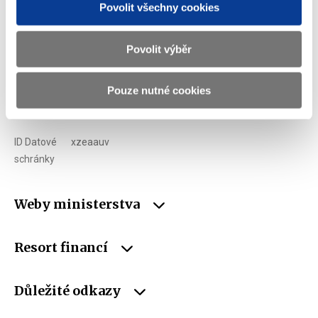
Adresa
Letenská 15, 118 10 Praha
Povolit všechny cookies
Telefon
+420 257 041 111
Povolit výběr
E-mail
podatelna@mf.gov.cz
IČO
00006947
Pouze nutné cookies
DIČ
CZ00006947
ID Datové
xzeaauv
schránky
Weby ministerstva
Resort financí
Důležité odkazy