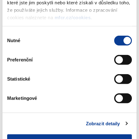
které jste jim poskytli nebo které získali v důsledku toho,
her č. j. MF-144/2026/7303-41
že používáte jejich služby. Informace o zpracování
(441 kB)
cookies naleznete na
mfcr.cz/cookies
.
Výběr
Stáhnout vybrané (
0
)
Nutné
souhlasu
Stáhnout vše
Preferenční
Statistické
Zobrazeno
114 ×
Doporučeno
1255 ×
Marketingové
Ministerstvo financí ČR
Zobrazit detaily