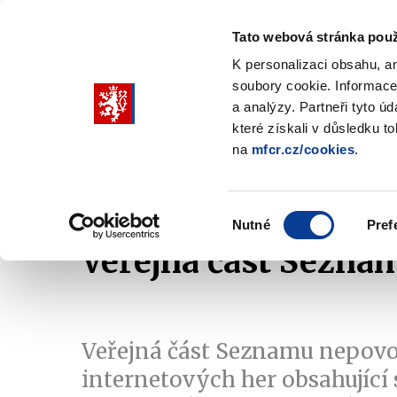
Tato webová stránka použ
K personalizaci obsahu, a
soubory cookie. Informace
Pohybujte
a analýzy. Partneři tyto ú
šipkami
které získali v důsledku t
na
mfcr.cz/cookies
.
nahoru
Ministerstvo
Rozpočtová politika
a
Zobrazit
Z
submenu
s
dolů
Ministerstvo
R
Výběr
p
Nutné
Pref
pro
souhlasu
Veřejná část Sezna
výběr
našeptaných
položek
Veřejná část Seznamu nepov
internetových her obsahujíc