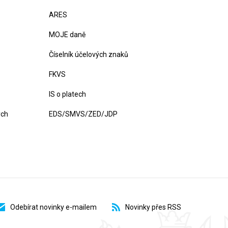
ARES
MOJE daně
Číselník účelových znaků
FKVS
IS o platech
ých
EDS/SMVS/ZED/JDP
Odebírat novinky e-mailem
Novinky přes RSS