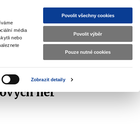
Povolit všechny cookies
žíváme
CZ
EN
ciální média
Základní
Povolit výběr
kytli nebo
informace
naleznete
o
Pouze nutné cookies
ahraničí a EU
Kontrola a regulace
Ministerstvu
Zobrazit
Zobrazit
submenu
submenu
financí
Zahraničí
Kontrola
a
a
v
Zobrazit detaily
EU
regulace
českém
tových her
znakovém
jazyce.