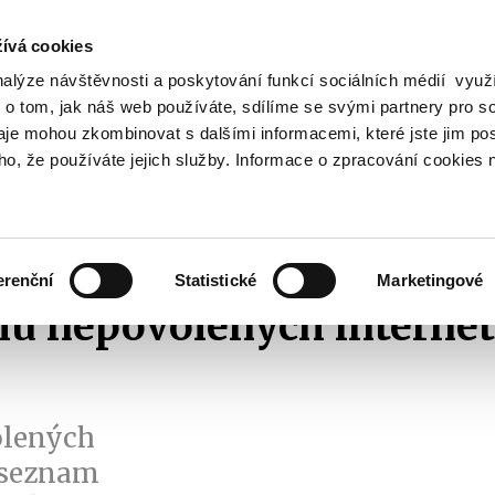
ívá cookies
nalýze návštěvnosti a poskytování funkcí sociálních médií vyu
Vyhledat
 o tom, jak náš web používáte, sdílíme se svými partnery pro so
daje mohou zkombinovat s dalšími informacemi, které jste jim pos
oho, že používáte jejich služby. Informace o zpracování cookies 
Finanční trh
Daně a účetnictví
Z
obrazit
Zobrazit
Zobrazit
ubmenu
submenu
submenu
ozpočtová
Finanční
Daně
olitika
trh
a
erenční
Statistické
Marketingové
účetnictví
mu nepovolených interne
olených
í seznam