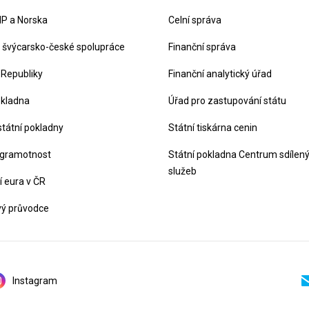
P a Norska
Celní správa
švýcarsko-české spolupráce
Finanční správa
 Republiky
Finanční analytický úřad
okladna
Úřad pro zastupování státu
státní pokladny
Státní tiskárna cenin
 gramotnost
Státní pokladna Centrum sdílen
služeb
 eura v ČR
vý průvodce
Instagram