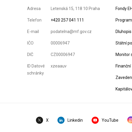
Adresa
Letenská 15, 118 10 Praha
Fondy EH
Telefon
+420 257 041 111
Program 
E-mail
podatelna@mf.gov.cz
Dluhopis
IČO
00006947
Státní p
DIČ
CZ00006947
Monitor 
ID Datové
xzeaauv
Finanční
schránky
Zavedení
Kapitálo
Linkedin
YouTube
X