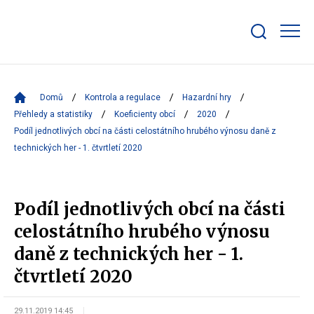
Zobrazit/skrýt
search
bar
Domů
Kontrola a regulace
Hazardní hry
Přehledy a statistiky
Koeficienty obcí
2020
Podíl jednotlivých obcí na části celostátního hrubého výnosu daně z
technických her - 1. čtvrtletí 2020
Podíl jednotlivých obcí na části
celostátního hrubého výnosu
daně z technických her - 1.
čtvrtletí 2020
29.11.2019 14:45