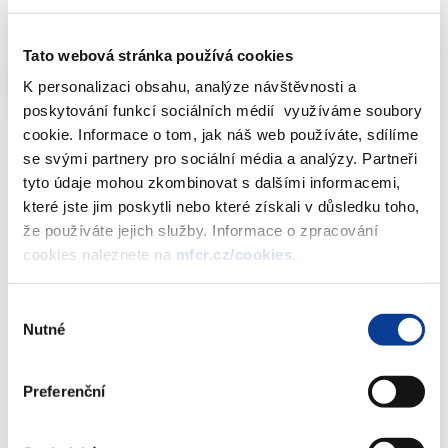
technických her dle § 7 odst. 1 b) zákona č.
187/2016 Sb., o dani z hazardních her pro
Tato webová stránka používá cookies
období 1.1.2020 - 31.3.2020
PDF (3052kB)
K personalizaci obsahu, analýze návštěvnosti a
poskytování funkcí sociálních médií využíváme soubory
cookie. Informace o tom, jak náš web používáte, sdílíme
se svými partnery pro sociální média a analýzy. Partneři
tyto údaje mohou zkombinovat s dalšími informacemi,
Dokumenty ke stažení
které jste jim poskytli nebo které získali v důsledku toho,
že používáte jejich služby. Informace o zpracování
cookies naleznete na
mfcr.cz/cookies
.
Podíl jednotlivých obcí v procentech
Výběr
na části celostátního hrubého výnosu
Nutné
souhlasu
daně z technických her dle § 7 odst. 1
b) zákona č. 187/2016 Sb., o dani z
hazardních her pro období 1.1.2020 -
Preferenční
31.3.2020
(3 MB)