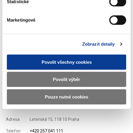
Statistické
Stáhnout vybrané (
0
)
Marketingové
Stáhnout vše
Zobrazit detaily
Povolit všechny cookies
Zobrazeno
93 ×
Doporučeno
360 ×
Povolit výběr
Pouze nutné cookies
Ministerstvo financí ČR
Adresa
Letenská 15, 118 10 Praha
Telefon
+420 257 041 111