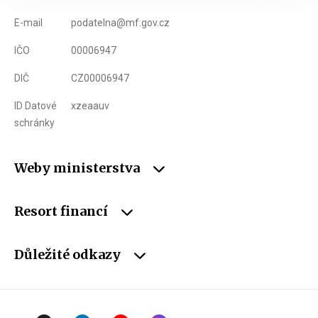
E-mail
podatelna@mf.gov.cz
IČO
00006947
DIČ
CZ00006947
ID Datové
xzeaauv
schránky
Weby ministerstva
Resort financí
Důležité odkazy