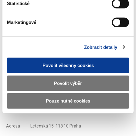
Statistické
Stáhnout vybrané (
0
)
Marketingové
Stáhnout vše
Zobrazit detaily
Povolit všechny cookies
Zobrazeno
154 ×
Doporučeno
313 ×
Povolit výběr
Pouze nutné cookies
Ministerstvo financí ČR
Adresa
Letenská 15, 118 10 Praha