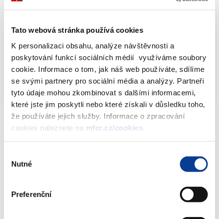
Dokumenty ke stažení
Tato webová stránka používá cookies
K personalizaci obsahu, analýze návštěvnosti a
poskytování funkcí sociálních médií využíváme soubory
Informativní přehled povolených hazardních
cookie. Informace o tom, jak náš web používáte, sdílíme
her dle ZHH - stav k 16.8.2021
XLSX (2162kB)
se svými partnery pro sociální média a analýzy. Partneři
tyto údaje mohou zkombinovat s dalšími informacemi,
které jste jim poskytli nebo které získali v důsledku toho,
že používáte jejich služby. Informace o zpracování
cookies naleznete na
mfcr.cz/cookies
.
Dokumenty ke stažení
Výběr
Nutné
souhlasu
Informativní přehled povolených
hazardních her dle ZHH - stav k
Preferenční
16.8.2021
(2,1 MB)