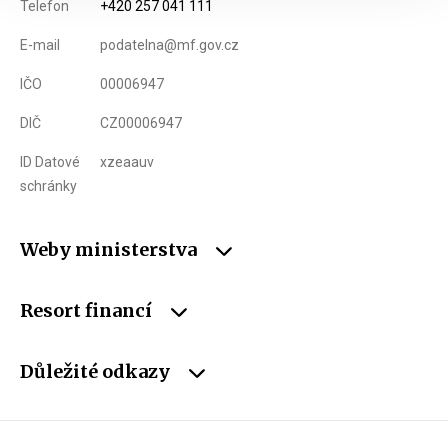
Telefon
+420 257 041 111
E-mail
podatelna@mf.gov.cz
IČO
00006947
DIČ
CZ00006947
ID Datové
xzeaauv
schránky
Weby ministerstva
Resort financí
Důležité odkazy