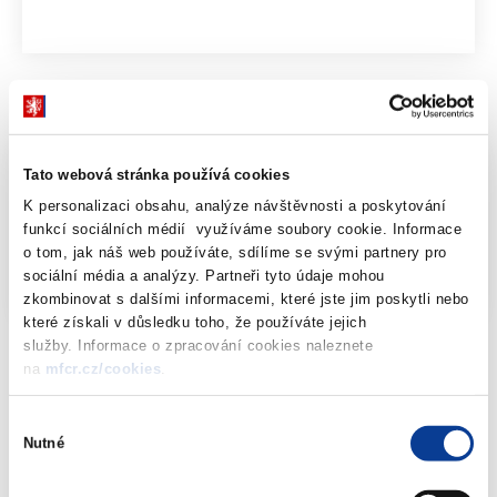
Dokumenty ke stažení
Tato webová stránka používá cookies
Informativní přehled povolených hazardních
K personalizaci obsahu, analýze návštěvnosti a poskytování
funkcí sociálních médií využíváme soubory cookie. Informace
her dle ZHH - stav k 11.10. 2021
XLSX
o tom, jak náš web používáte, sdílíme se svými partnery pro
(2155kB)
sociální média a analýzy. Partneři tyto údaje mohou
zkombinovat s dalšími informacemi, které jste jim poskytli nebo
které získali v důsledku toho, že používáte jejich
služby. Informace o zpracování cookies naleznete
na
mfcr.cz/cookies
.
Výběr
Nutné
souhlasu
Dokumenty ke stažení