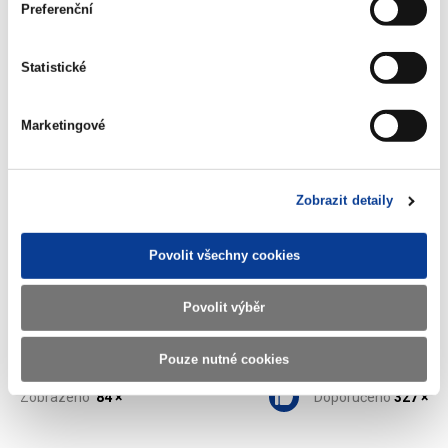
Preferenční
Informativní přehled povolených
Statistické
hazardních her dle ZHH - stav k 11.10.
2021
(2,1 MB)
Marketingové
Zobrazit detaily
Stáhnout vybrané (
0
)
Povolit všechny cookies
Stáhnout vše
Povolit výběr
Pouze nutné cookies
Zobrazeno
84 ×
Doporučeno
327 ×