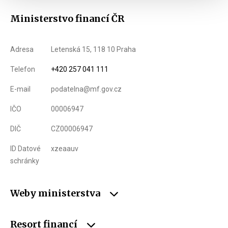
Ministerstvo financí ČR
Adresa
Letenská 15, 118 10 Praha
Telefon
+420 257 041 111
E-mail
podatelna@mf.gov.cz
IČO
00006947
DIČ
CZ00006947
ID Datové
xzeaauv
schránky
Weby ministerstva
Resort financí