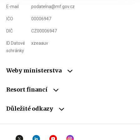
E-mail
podatelna@mf.gov.cz
IČO
00006947
DIČ
CZ00006947
ID Datové
xzeaauv
schránky
Weby ministerstva
Resort financí
Důležité odkazy