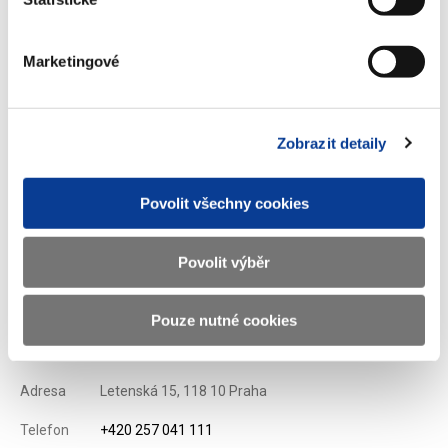
Stáhnout vybrané (
0
)
Marketingové
Stáhnout vše
Zobrazit detaily
Povolit všechny cookies
Zobrazeno
146 ×
Doporučeno
363 ×
Povolit výběr
Pouze nutné cookies
Ministerstvo financí ČR
Adresa
Letenská 15, 118 10 Praha
Telefon
+420 257 041 111