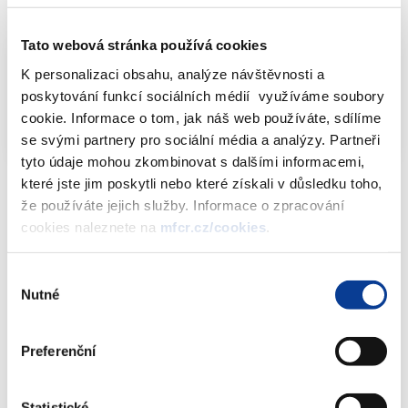
Dokumenty ke stažení
Tato webová stránka používá cookies
K personalizaci obsahu, analýze návštěvnosti a
Informativní přehled povolených hazardních
poskytování funkcí sociálních médií využíváme soubory
her dle ZHH - stav k 13.3.2023
XLSX (1897kB)
cookie. Informace o tom, jak náš web používáte, sdílíme
se svými partnery pro sociální média a analýzy. Partneři
tyto údaje mohou zkombinovat s dalšími informacemi,
které jste jim poskytli nebo které získali v důsledku toho,
že používáte jejich služby. Informace o zpracování
cookies naleznete na
mfcr.cz/cookies
.
Dokumenty ke stažení
Výběr
Nutné
souhlasu
Informativní přehled povolených
hazardních her dle ZHH - stav k
Preferenční
13.3.2023
(1,9 MB)
Statistické