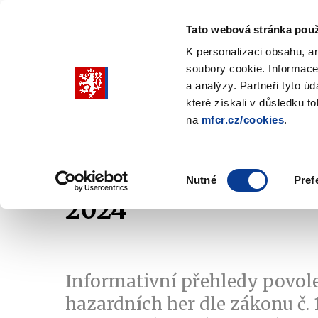
Tato webová stránka použ
K personalizaci obsahu, a
soubory cookie. Informace
Pohybujte
a analýzy. Partneři tyto ú
šipkami
které získali v důsledku t
na
mfcr.cz/cookies
.
nahoru
Ministerstvo
Rozpočtová politika
a
Zobrazit
Z
submenu
s
dolů
Ministerstvo
R
Výběr
p
Nutné
Pref
pro
souhlasu
2024
výběr
našeptaných
položek
Informativní přehledy povo
hazardních her dle zákonu č. 1