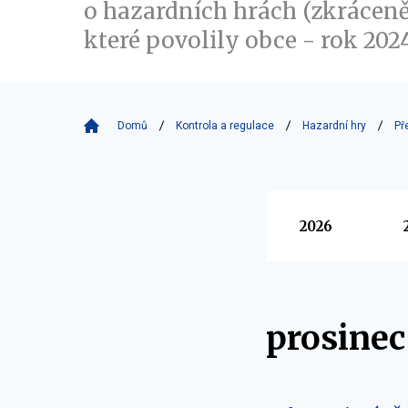
o hazardních hrách (zkráceně
které povolily obce - rok 2024
Domů
Kontrola a regulace
Hazardní hry
Př
Vyberte
2026
prosinec