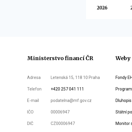
Vyberte
2026
Ministerstvo financí ČR
Weby 
Adresa
Letenská 15, 118 10 Praha
Fondy EH
Telefon
+420 257 041 111
Program 
E-mail
podatelna@mf.gov.cz
Dluhopis
IČO
00006947
Státní p
DIČ
CZ00006947
Monitor 