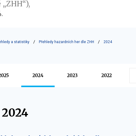
 „ZHH“),
.
ehledy a statistiky
Přehledy hazardních her dle ZHH
2024
2025
2024
2023
2022
 2024