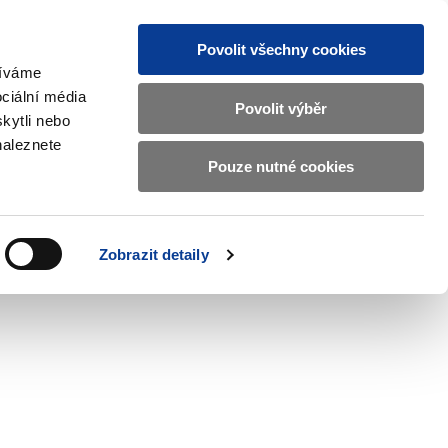
Povolit všechny cookies
žíváme
CZ
EN
ciální média
Základní
Povolit výběr
kytli nebo
informace
naleznete
o
Pouze nutné cookies
ahraničí a EU
Kontrola a regulace
Ministerstvu
Zobrazit
Zobrazit
submenu
submenu
financí
Zahraničí
Kontrola
a
a
v
Zobrazit detaily
EU
regulace
českém
znakovém
jazyce.