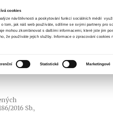
ívá cookies
nalýze návštěvnosti a poskytování funkcí sociálních médií vyu
Vyhledat
 o tom, jak náš web používáte, sdílíme se svými partnery pro so
daje mohou zkombinovat s dalšími informacemi, které jste jim pos
oho, že používáte jejich služby. Informace o zpracování cookies 
Finanční trh
Daně a účetnictví
Z
obrazit
Zobrazit
Zobrazit
ubmenu
submenu
submenu
ozpočtová
Finanční
Daně
olitika
trh
a
erenční
Statistické
Marketingové
účetnictví
lených
86/2016 Sb.,