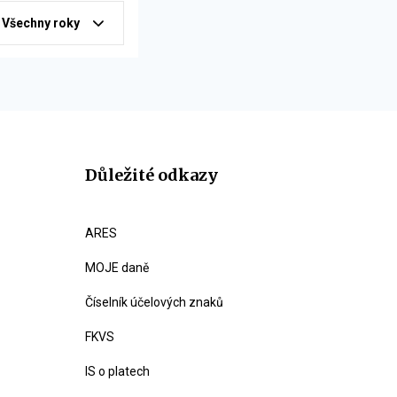
Všechny roky
Důležité odkazy
ARES
MOJE daně
Číselník účelových znaků
FKVS
IS o platech