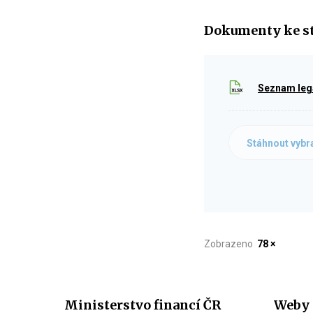
Dokumenty ke s
Seznam legá
Stáhnout vybr
Zobrazeno
78 ×
Ministerstvo financí ČR
Weby 