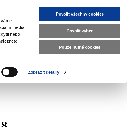
Povolit všechny cookies
žíváme
CZ
EN
ciální média
Základní
Povolit výběr
kytli nebo
informace
naleznete
o
Pouze nutné cookies
ahraničí a EU
Kontrola a regulace
Ministerstvu
Zobrazit
Zobrazit
submenu
submenu
financí
Zahraničí
Kontrola
a
a
v
Zobrazit detaily
EU
regulace
českém
znakovém
jazyce.
18