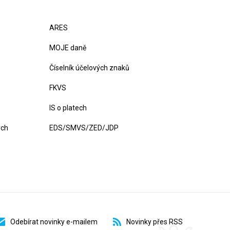
ARES
MOJE daně
Číselník účelových znaků
FKVS
IS o platech
ých
EDS/SMVS/ZED/JDP
Odebírat novinky e-mailem
Novinky přes RSS