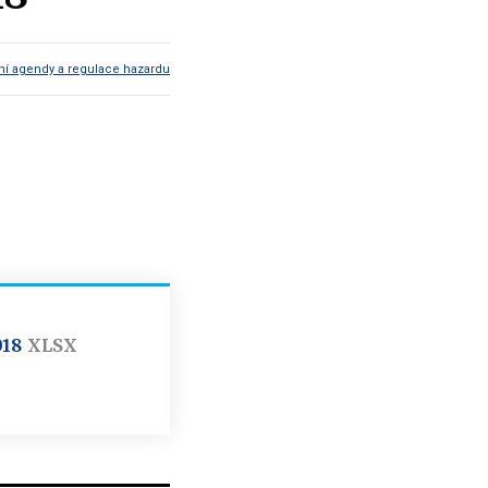
í agendy a regulace hazardu
018
XLSX