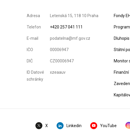
Adresa
Letenská 15, 118 10 Praha
Fondy EH
Telefon
+420 257 041 111
Program 
E-mail
podatelna@mf.gov.cz
Dluhopis
IČO
00006947
Státní p
DIČ
CZ00006947
Monitor 
ID Datové
xzeaauv
Finanční
schránky
Zavedení
Kapitálo
Linkedin
YouTube
X