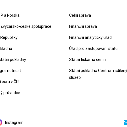
P a Norska
Celní správa
švýcarsko-české spolupráce
Finanční správa
 Republiky
Finanční analytický úřad
okladna
Úřad pro zastupování státu
státní pokladny
Státní tiskárna cenin
 gramotnost
Státní pokladna Centrum sdílen
služeb
 eura v ČR
vý průvodce
Instagram