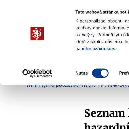
Tato webová stránka použ
K personalizaci obsahu, a
soubory cookie. Informace
Pohybujte
a analýzy. Partneři tyto ú
šipkami
které získali v důsledku t
na
mfcr.cz/cookies
.
nahoru
Ministerstvo
Rozpočtová politika
a
Zobrazit
Z
submenu
s
dolů
Ministerstvo
R
Výběr
p
Nutné
Pref
pro
souhlasu
Domů
Kontrola a regulace
Hazardní hry
Př
výběr
Seznam legálních provozovatelů hazardních her dle ZHH - 24.4.
našeptaných
položek
Seznam l
hazardní