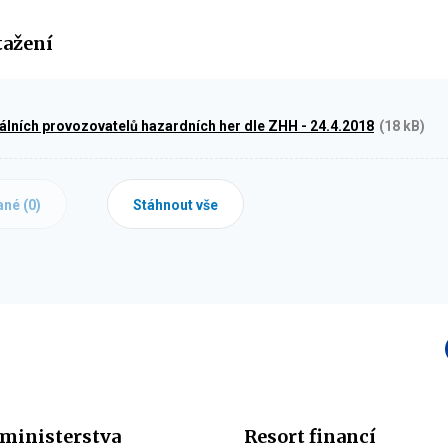
tažení
lních provozovatelů hazardních her dle ZHH - 24.4.2018
(18 kB)
ané (
0
)
Stáhnout vše
ministerstva
Resort financí