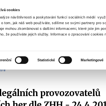
ívá cookies
nalýze návštěvnosti a poskytování funkcí sociálních médií vyu
Vyhledat
 o tom, jak náš web používáte, sdílíme se svými partnery pro so
daje mohou zkombinovat s dalšími informacemi, které jste jim pos
oho, že používáte jejich služby. Informace o zpracování cookies 
Finanční trh
Daně a účetnictví
Z
obrazit
Zobrazit
Zobrazit
ubmenu
submenu
submenu
ozpočtová
Finanční
Daně
olitika
trh
a
erenční
Statistické
Marketingové
účetnictví
ehledy a statistiky
Přehledy legálních provozovatelů (Whitelist)
2018
2018
egálních provozovatelů
ch her dle ZHH - 24.4.20