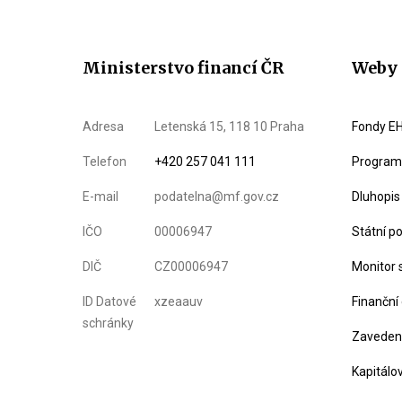
Ministerstvo financí ČR
Weby 
Adresa
Letenská 15, 118 10 Praha
Fondy EH
Telefon
+420 257 041 111
Program 
E-mail
podatelna@mf.gov.cz
Dluhopis
IČO
00006947
Státní p
DIČ
CZ00006947
Monitor 
ID Datové
xzeaauv
Finanční
schránky
Zavedení
Kapitálo