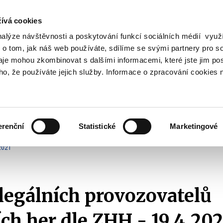
ívá cookies
nalýze návštěvnosti a poskytování funkcí sociálních médií vyu
Vyhledat
 o tom, jak náš web používáte, sdílíme se svými partnery pro so
daje mohou zkombinovat s dalšími informacemi, které jste jim pos
oho, že používáte jejich služby. Informace o zpracování cookies 
Finanční trh
Daně a účetnictví
Z
obrazit
Zobrazit
Zobrazit
ubmenu
submenu
submenu
ozpočtová
Finanční
Daně
olitika
trh
a
erenční
Statistické
Marketingové
účetnictví
ehledy a statistiky
Přehledy legálních provozovatelů (Whitelist)
2021
2021
egálních provozovatelů
ch her dle ZHH - 19.4.202