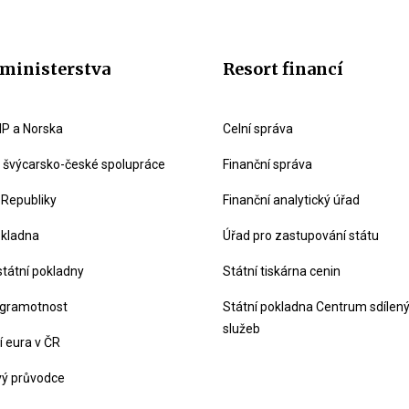
ministerstva
Resort financí
P a Norska
Celní správa
švýcarsko-české spolupráce
Finanční správa
 Republiky
Finanční analytický úřad
okladna
Úřad pro zastupování státu
státní pokladny
Státní tiskárna cenin
 gramotnost
Státní pokladna Centrum sdílen
služeb
 eura v ČR
vý průvodce