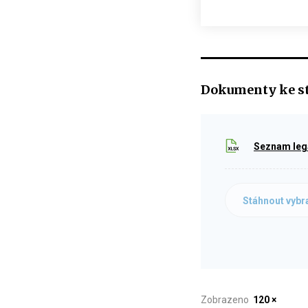
Dokumenty ke s
Seznam legá
Stáhnout vybr
Zobrazeno
120 ×