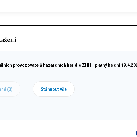
tažení
lních provozovatelů hazardních her dle ZHH - platný ke dni 19.4.20
ané (
0
)
Stáhnout vše