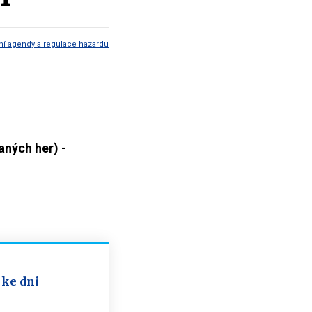
í agendy a regulace hazardu
ných her) -
 ke dni