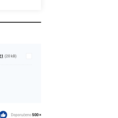
21
(20 kB)
Doporučeno
500 ×