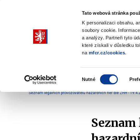
Tato webová stránka použ
K personalizaci obsahu, a
soubory cookie. Informace
Pohybujte
a analýzy. Partneři tyto ú
šipkami
které získali v důsledku t
na
mfcr.cz/cookies
.
nahoru
Ministerstvo
Rozpočtová politika
a
Zobrazit
Z
submenu
s
dolů
Ministerstvo
R
Výběr
p
Nutné
Pref
pro
souhlasu
Domů
Kontrola a regulace
Hazardní hry
Př
výběr
Seznam legálních provozovatelů hazardních her dle ZHH - 19.4.
našeptaných
položek
Seznam l
hazardní