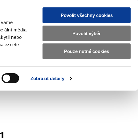
Povolit všechny cookies
žíváme
CZ
EN
ciální média
Základní
Povolit výběr
kytli nebo
informace
naleznete
o
Pouze nutné cookies
ahraničí a EU
Kontrola a regulace
Ministerstvu
Zobrazit
Zobrazit
submenu
submenu
financí
Zahraničí
Kontrola
a
a
v
Zobrazit detaily
EU
regulace
českém
znakovém
jazyce.
1