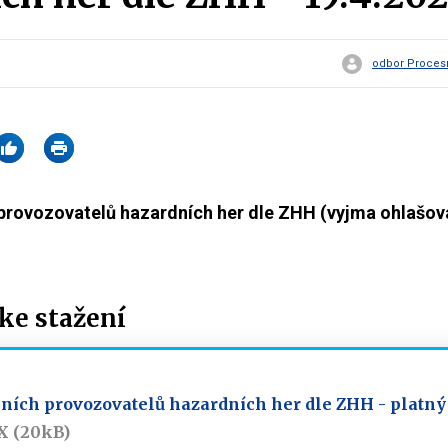
odbor Procesn
provozovatelů hazardních her dle ZHH (vyjma ohlašova
e stažení
ních provozovatelů hazardních her dle ZHH - platný
X (20kB)