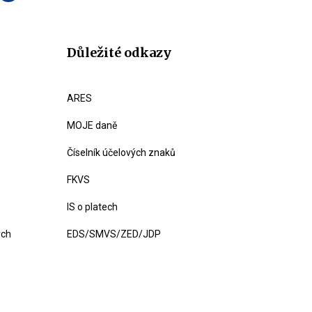
Důležité odkazy
ARES
MOJE daně
Číselník účelových znaků
FKVS
IS o platech
ých
EDS/SMVS/ZED/JDP