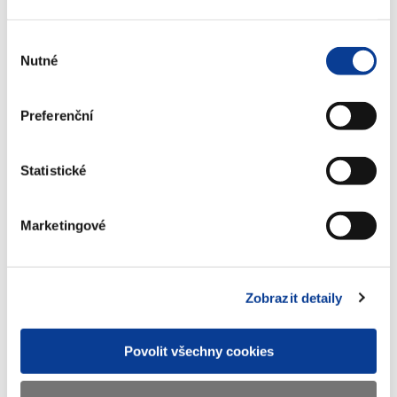
Výběr
Stáhnout vše
Nutné
souhlasu
Preferenční
Zobrazeno
1295 ×
Doporučeno
424 ×
Statistické
Marketingové
Ministerstvo financí ČR
Adresa
Letenská 15, 118 10 Praha
Zobrazit detaily
Telefon
+420 257 041 111
Povolit všechny cookies
E-mail
podatelna@mf.gov.cz
IČO
00006947