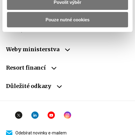
Povolit výběr
DIČ
CZ00006947
Pouze nutné cookies
ID Datové
xzeaauv
schránky
Weby ministerstva
Resort financí
Důležité odkazy
Odebírat novinky e-mailem